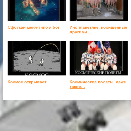
Сфоткай меня-типо я бог
Инопланетяне, похищенные
другими…
Космос открывает
Космические полеты, даже
такое…