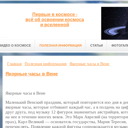
Первые в космосе -
всё об освоении космоса
и вселенной
ВИДЕО О КОСМОСЕ
ПОЛЕЗНАЯ ИНФОРМАЦИЯ
СТАТЬИ
ФОТОГАЛ
Главная
Полезная информация
Якорные часы в Вене
Якорные часы в Вене
Якорные часы в Вене
Маленький Венский праздник, который повторяется изо дня в ден
якорные часы, которые отбивают каждый час, а в полдень на циф
друг друга, под музыку 12 фигурок знаменитых австрийцев, ко
на нее в течении многих веков. Это Марк Аврелий (на территор
прах), Карл Великий — основатель государства, Мария Тересия,
перечислять. Появление каждой фигуры сопровождается музыкой