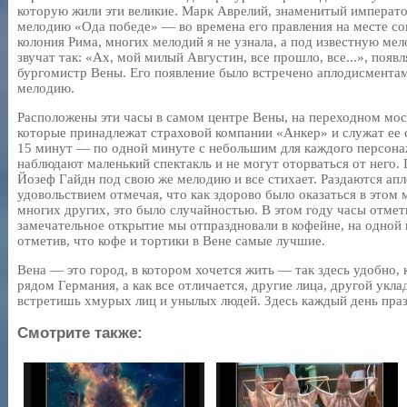
которую жили эти великие. Марк Аврелий, знаменитый императо
мелодию «Ода победе» — во времена его правления на месте с
колония Рима, многих мелодий я не узнала, а под известную мел
звучат так: «Ах, мой милый Августин, все прошло, все...», поя
бургомистр Вены. Его появление было встречено аплодисмента
мелодию.
Расположены эти часы в самом центре Вены, на переходном мос
которые принадлежат страховой компании «Анкер» и служат ее 
15 минут — по одной минуте с небольшим для каждого персонаж
наблюдают маленький спектакль и не могут оторваться от него.
Йозеф Гайдн под свою же мелодию и все стихает. Раздаются апл
удовольствием отмечая, что как здорово было оказаться в этом м
многих других, это было случайностью. В этом году часы отмет
замечательное открытие мы отпраздновали в кофейне, на одной 
отметив, что кофе и тортики в Вене самые лучшие.
Вена — это город, в котором хочется жить — так здесь удобно, 
рядом Германия, а как все отличается, другие лица, другой укла
встретишь хмурых лиц и унылых людей. Здесь каждый день праз
Смотрите также: