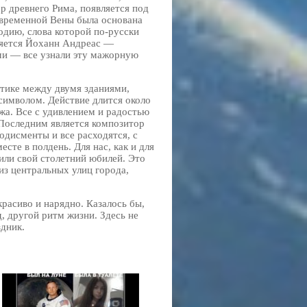
р древнего Рима, появляется под
овременной Вены была основана
одию, слова которой по-русски
вляется Йоханн Андреас —
ми — все узнали эту мажорную
тике между двумя зданиями,
символом. Действие длится около
а. Все с удивлением и радостью
 Последним является композитор
одисменты и все расходятся, с
есте в полдень. Для нас, как и для
или свой столетний юбилей. Это
из центральных улиц города,
красиво и нарядно. Казалось бы,
д, другой ритм жизни. Здесь не
дник.