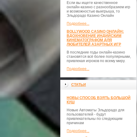
Если вы ищете качественное
онлайн-казино с разнообразием игр
и возможностью выигрыша, то
Эльдорадо Казино Онлайн
Подробнее...
BOLLYWOOD CASINO ОНЛАЙН:
ВДОХНОВЕНИЕ ИНДИЙСКИМ
КИНЕМАТОГРАФОМ ДЛЯ
ЛЮБИТЕЛЕЙ АЗАРТНЫХ ИГР
В последние годы онлайн-казино
становятся всё более популярными,
привлекая игроков по всему миру.
Подробнее...
СТАТЬИ
НОВЫ СПОСОБ ВЗЯТЬ БОЛЬШОЙ
КУШ
Новые Автоматы Эльдорадо для
пользователей - будут
привлекательны по следующим
причинам
Подробнее...