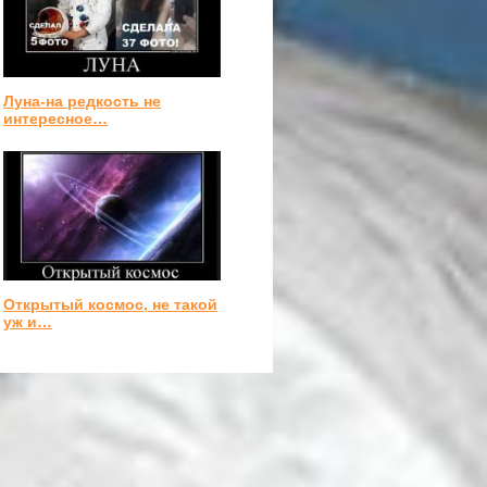
Луна-на редкость не
интересное…
Открытый космос, не такой
уж и…