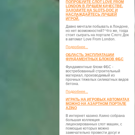
ПОПРОБУЙТЕ СЛОТ LOVE FROM
LONDON В ЛУЧШЕМ КАЧЕСТВЕ.
ЗАХОДИТЕ НА SLOTS-DOC И
НАСЛАЖДАЙТЕСЬ ЛУЧШЕЙ
ИГРОЙ.
Давно мечтали побывать в Лондоне,
но нет возможностей? Что же, тогда
стоит сыграть на портале Слотс Док
в автомат Love From London.
Подробнее...
ОБЛАСТЬ ЭКСПЛУАТАЦИИ
ФУНДАМЕНТНЫХ БЛОКОВ ФБС
Фундаментные блоки ФБС -
востребованный строительный
материал, производимый из
прочных тяжелых силикатных видов
бетона.
Подробнее...
ИГРАТЬ НА ИГРОВЫХ АВТОМАТАХ
МОЖНО НА АЗАРТНОМ ПОРТАЛЕ
AZINO
В интернет казино Азино собрана
большая коллекция
лицензированных слот машин, с
помощью которых можно
замечательно провести досуг и