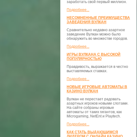
заработать свой первый миллион.
Подробнее...
НЕСОМНЕННЫЕ ПРЕИМУЩЕСТВА
ЗАВЕДЕНИЯ ВУЛКАН
Сравнительно недавно азартное
заведение Вулкан можно было
обнаружить во множестве городов.
Подробнее...
ИГРЫ ВУЛКАНА С ВЫСОКОЙ
ПОПУЛЯРНОСТЬЮ
Правдивость, выражается в честно
выставляемых ставках.
Подробнее...
НОВЫЕ ИГРОВЫЕ АВТОМАТЫ В
КАЗИНО ВУЛКАН
Вулкан не перестает радовать
азартных игроков новыми слотами.
На сайте собраны игровые
автоматы от таких гигантов, как
Microgaming, NetEnt и Playtech.
Подробнее...
КАК СТАТЬ ВЫДАЮЩИМСЯ
ЛИДЕРОМ С ОНЛАЙН КАЗИНО