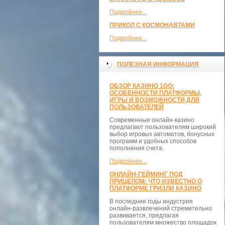
Подробнее...
ПРИКОЛ С КОСМОНАВТАМИ
Подробнее...
ПОЛЕЗНАЯ ИНФОРМАЦИЯ
ОБЗОР КАЗИНО 1GO:
ОСОБЕННОСТИ ПЛАТФОРМЫ,
ИГРЫ И ВОЗМОЖНОСТИ ДЛЯ
ПОЛЬЗОВАТЕЛЕЙ
Современные онлайн-казино
предлагают пользователям широкий
выбор игровых автоматов, бонусных
программ и удобных способов
пополнения счета.
Подробнее...
ОНЛАЙН-ГЕЙМИНГ ПОД
ПРИЦЕЛОМ: ЧТО ИЗВЕСТНО О
ПЛАТФОРМЕ ГРИЗЛИ КАЗИНО
В последние годы индустрия
онлайн-развлечений стремительно
развивается, предлагая
пользователям множество площадок