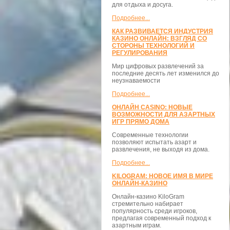
для отдыха и досуга.
Подробнее...
КАК РАЗВИВАЕТСЯ ИНДУСТРИЯ
КАЗИНО ОНЛАЙН: ВЗГЛЯД СО
СТОРОНЫ ТЕХНОЛОГИЙ И
РЕГУЛИРОВАНИЯ
Мир цифровых развлечений за
последние десять лет изменился до
неузнаваемости
Подробнее...
ОНЛАЙН CASINO: НОВЫЕ
ВОЗМОЖНОСТИ ДЛЯ АЗАРТНЫХ
ИГР ПРЯМО ДОМА
Современные технологии
позволяют испытать азарт и
развлечения, не выходя из дома.
Подробнее...
KILOGRAM: НОВОЕ ИМЯ В МИРЕ
ОНЛАЙН-КАЗИНО
Онлайн-казино KiloGram
стремительно набирает
популярность среди игроков,
предлагая современный подход к
азартным играм.