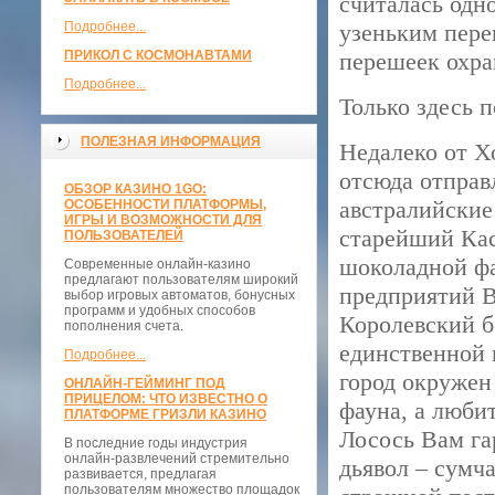
считалась одн
Подробнее...
узеньким пере
ПРИКОЛ С КОСМОНАВТАМИ
перешеек охра
Подробнее...
Только здесь 
ПОЛЕЗНАЯ ИНФОРМАЦИЯ
Недалеко от Х
отсюда отправ
ОБЗОР КАЗИНО 1GO:
австралийские
ОСОБЕННОСТИ ПЛАТФОРМЫ,
ИГРЫ И ВОЗМОЖНОСТИ ДЛЯ
старейший Кас
ПОЛЬЗОВАТЕЛЕЙ
шоколадной фа
Современные онлайн-казино
предлагают пользователям широкий
предприятий В
выбор игровых автоматов, бонусных
программ и удобных способов
Королевский б
пополнения счета.
единственной 
Подробнее...
город окружен
ОНЛАЙН-ГЕЙМИНГ ПОД
ПРИЦЕЛОМ: ЧТО ИЗВЕСТНО О
фауна, а люби
ПЛАТФОРМЕ ГРИЗЛИ КАЗИНО
Лосось Вам га
В последние годы индустрия
онлайн-развлечений стремительно
дьявол – сумч
развивается, предлагая
пользователям множество площадок