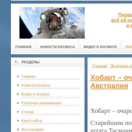
Первы
всё об 
и 
ГЛАВНАЯ
НОВОСТИ КОСМОСА
ВИДЕО О КОСМОСЕ
ПО
РАЗДЕЛЫ
Главная
Полезная 
Хобарт – о
Главная
Австралия
Новости космоса
Видео о космосе
Полезная информация
Хобарт – очар
Статьи
Карта сайта
Старейшим пос
штата Тасмани
Фотогалерея