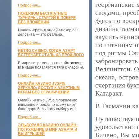
георгианские 
Подробнее...
сводами, прео
ПОКЕРДОМ БЕСПЛАТНЫЕ
ТУРНИРЫ: СТАРТУЙ В ПОКЕРЕ
Здесь по воск
БЕЗ ВЛОЖЕНИЙ
дизайна тасма
Начать играть в онлайн-покер без
депозита — это реально.
вкусить нацио
Подробнее...
по пятницам п
RETRO CASINO: КОГДА АЗАРТ
под ритмы Сви
ВСТРЕЧАЕТ СТИЛЬ ИЗ ПРОШЛОГО
забронировать
В мире современных онлайн-казино
всё чаще появляется тяга к классике.
Веллингтон. О
Подробнее...
океана, остро
ОНЛАЙН КАЗИНО JVSPIN
очертания бух
ЗЕРКАЛО: ДОСТУП К АЗАРТНЫМ
Катаракт.
ИГРАМ БЕЗ ОГРАНИЧЕНИЙ
Онлайн казино JVSpin привлекло
В Тасмании к
внимание игроков по всему миру
благодаря большому выбору игр
Подробнее...
Путешествуя по
ЭЛЬДОРАДО КАЗИНО ОНЛАЙН:
удовольствии 
ПОГРУЖЕНИЕ В МИР АЗАРТА И
Бичено, Вы мо
ВЫИГРЫШЕЙ