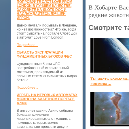
ПОПРОБУЙТЕ СЛОТ LOVE FROM
LONDON В ЛУЧШЕМ КАЧЕСТВЕ.
В Хобарте Вас
ЗАХОДИТЕ НА SLOTS-DOC И
редкие животн
НАСЛАЖДАЙТЕСЬ ЛУЧШЕЙ
ИГРОЙ.
Давно мечтали побывать в Лондоне,
Смотрите т
но нет возможностей? Что же, тогда
стоит сыграть на портале Слотс Док
в автомат Love From London.
Подробнее...
ОБЛАСТЬ ЭКСПЛУАТАЦИИ
ФУНДАМЕНТНЫХ БЛОКОВ ФБС
Фундаментные блоки ФБС -
востребованный строительный
материал, производимый из
прочных тяжелых силикатных видов
Ты часть космоса
бетона.
космоса…
Подробнее...
ИГРАТЬ НА ИГРОВЫХ АВТОМАТАХ
МОЖНО НА АЗАРТНОМ ПОРТАЛЕ
AZINO
В интернет казино Азино собрана
большая коллекция
лицензированных слот машин, с
помощью которых можно
замечательно провести досуг и