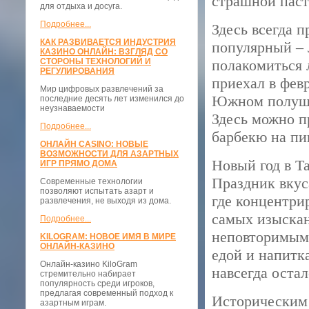
страшной паст
для отдыха и досуга.
Подробнее...
Здесь всегда 
КАК РАЗВИВАЕТСЯ ИНДУСТРИЯ
популярный – 
КАЗИНО ОНЛАЙН: ВЗГЛЯД СО
СТОРОНЫ ТЕХНОЛОГИЙ И
полакомиться 
РЕГУЛИРОВАНИЯ
приехал в фев
Мир цифровых развлечений за
Южном полушар
последние десять лет изменился до
неузнаваемости
Здесь можно п
Подробнее...
барбекю на пи
ОНЛАЙН CASINO: НОВЫЕ
ВОЗМОЖНОСТИ ДЛЯ АЗАРТНЫХ
Новый год в Т
ИГР ПРЯМО ДОМА
Праздник вкус
Современные технологии
позволяют испытать азарт и
где концентри
развлечения, не выходя из дома.
самых изыскан
Подробнее...
неповторимым 
KILOGRAM: НОВОЕ ИМЯ В МИРЕ
ОНЛАЙН-КАЗИНО
едой и напитк
Онлайн-казино KiloGram
навсегда остал
стремительно набирает
популярность среди игроков,
предлагая современный подход к
Историческим 
азартным играм.