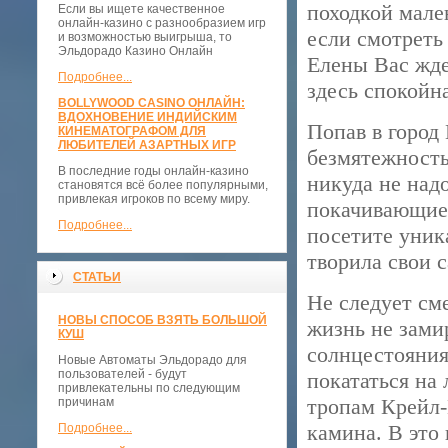
походкой мале
Если вы ищете качественное
онлайн-казино с разнообразием игр
если смотреть 
и возможностью выигрыша, то
Эльдорадо Казино Онлайн
Елены Вас жде
Подробнее...
здесь спокойна
BOLLYWOOD CASINO ОНЛАЙН:
ВДОХНОВЕНИЕ ИНДИЙСКИМ
Попав в город
КИНЕМАТОГРАФОМ ДЛЯ
ЛЮБИТЕЛЕЙ АЗАРТНЫХ ИГР
безмятежность
В последние годы онлайн-казино
никуда не надо
становятся всё более популярными,
привлекая игроков по всему миру.
покачивающиес
Подробнее...
посетите уник
творила свои 
СТАТЬИ
Не следует см
НОВЫ СПОСОБ ВЗЯТЬ БОЛЬШОЙ
жизнь не зами
КУШ
солнцестояния
Новые Автоматы Эльдорадо для
пользователей - будут
покататься на
привлекательны по следующим
тропам Крейл-
причинам
камина. В это
Подробнее...