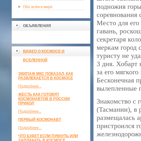
подножия горы
Обо всём в мире
соревнования 
Место для его
ОБЪЯВЛЕНИЯ
гавань, роско
секретаря кол
меркам город 
ВИДЕО О КОСМОСЕ И
туристу не уда
ВСЕЛЕННОЙ
3 дня. Хобарт
за его мягког
ЭКИПАЖ МКС ПОКАЗАЛ, КАК
РАЗВЛЕКАЕТСЯ В КОСМОСЕ
Бесконечная п
Подробнее...
вылепленные п
ЖЕСТЬ КАК ГОТОВЯТ
КОСМОНАВТОВ В РОССИИ
Знакомство с 
ПРИКОЛ
(Тасмании), в 
Подробнее...
размещалась а
ПЕРВЫЙ КОСМОНАВТ
пристроился г
Подробнее...
железнодорожн
ЧТО БУДЕТ ЕСЛИ ПУКНУТЬ ИЛИ
ЗАПЛАКАТЬ В КОСМОСЕ