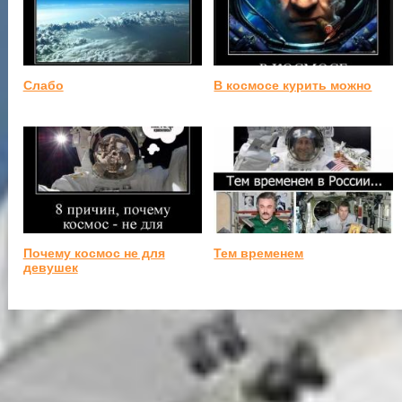
Слабо
В космосе курить можно
Почему космос не для
Тем временем
девушек