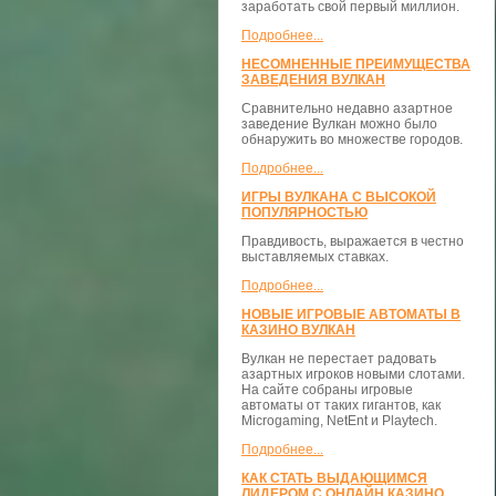
заработать свой первый миллион.
Подробнее...
НЕСОМНЕННЫЕ ПРЕИМУЩЕСТВА
ЗАВЕДЕНИЯ ВУЛКАН
Сравнительно недавно азартное
заведение Вулкан можно было
обнаружить во множестве городов.
Подробнее...
ИГРЫ ВУЛКАНА С ВЫСОКОЙ
ПОПУЛЯРНОСТЬЮ
Правдивость, выражается в честно
выставляемых ставках.
Подробнее...
НОВЫЕ ИГРОВЫЕ АВТОМАТЫ В
КАЗИНО ВУЛКАН
Вулкан не перестает радовать
азартных игроков новыми слотами.
На сайте собраны игровые
автоматы от таких гигантов, как
Microgaming, NetEnt и Playtech.
Подробнее...
КАК СТАТЬ ВЫДАЮЩИМСЯ
ЛИДЕРОМ С ОНЛАЙН КАЗИНО