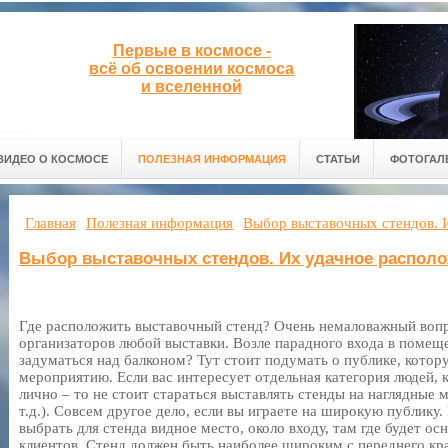
Первые в космосе -
всё об освоении космоса
и вселенной
ВИДЕО О КОСМОСЕ
ПОЛЕЗНАЯ ИНФОРМАЦИЯ
СТАТЬИ
ФОТОГАЛ
Главная
Полезная информация
Выбор выставочных стендов. 
Выбор выставочных стендов. Их удачное располо
Где расположить выставочный стенд? Очень немаловажный вопр
организаторов любой выставки. Возле парадного входа в помещ
задуматься над балконом? Тут стоит подумать о публике, котор
мероприятию. Если вас интересует отдельная категория людей, 
лично – то не стоит стараться выставлять стенды на наглядные м
т.д.). Совсем другое дело, если вы играете на широкую публику
выбрать для стенда видное место, около входу, там где будет о
клиентов. Стенд должен быть наиболее широким с переднего кр