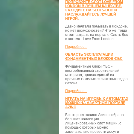
ПОПРОБУЙТЕ СЛОТ LOVE FROM
LONDON В ЛУЧШЕМ КАЧЕСТВЕ.
ЗАХОДИТЕ НА SLOTS-DOC И
НАСЛАЖДАЙТЕСЬ ЛУЧШЕЙ
ИГРОЙ.
Давно мечтали побывать в Лондоне,
но нет возможностей? Что же, тогда
стоит сыграть на портале Слотс Док
в автомат Love From London.
Подробнее...
ОБЛАСТЬ ЭКСПЛУАТАЦИИ
ФУНДАМЕНТНЫХ БЛОКОВ ФБС
Фундаментные блоки ФБС -
востребованный строительный
материал, производимый из
прочных тяжелых силикатных видов
бетона.
Подробнее...
ИГРАТЬ НА ИГРОВЫХ АВТОМАТАХ
МОЖНО НА АЗАРТНОМ ПОРТАЛЕ
AZINO
В интернет казино Азино собрана
большая коллекция
лицензированных слот машин, с
помощью которых можно
замечательно провести досуг и