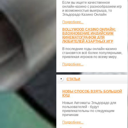
Если вы ищете качественное
онлайн-казино с разнообразием игр
и возможностью выигрыша, то
Эльдорадо Казино Онлайн
Подробнее...
BOLLYWOOD CASINO ОНЛАЙН:
ВДОХНОВЕНИЕ ИНДИЙСКИМ
КИНЕМАТОГРАФОМ ДЛЯ
ЛЮБИТЕЛЕЙ АЗАРТНЫХ ИГР
В последние годы онлайн-казино
становятся всё более популярными,
привлекая игроков по всему миру.
Подробнее...
СТАТЬИ
НОВЫ СПОСОБ ВЗЯТЬ БОЛЬШОЙ
КУШ
Новые Автоматы Эльдорадо для
пользователей - будут
привлекательны по следующим
причинам
Подробнее...