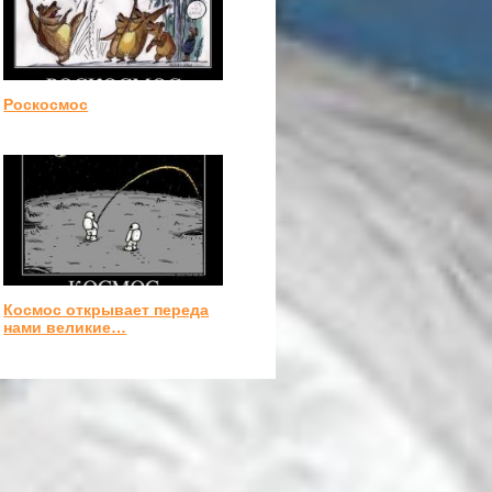
Роскосмос
Космос открывает переда
нами великие…