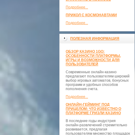
Подробнее...
ПРИКОЛ С КОСМОНАВТАМИ
Подробнее...
ПОЛЕЗНАЯ ИНФОРМАЦИЯ
ОБЗОР КАЗИНО 1GO:
ОСОБЕННОСТИ ПЛАТФОРМЫ,
ИГРЫ И ВОЗМОЖНОСТИ ДЛЯ
ПОЛЬЗОВАТЕЛЕЙ
Современные онлайн-казино
предлагают пользователям широкий
выбор игровых автоматов, бонусных
программ и удобных способов
пополнения счета.
Подробнее...
ОНЛАЙН-ГЕЙМИНГ ПОД
ПРИЦЕЛОМ: ЧТО ИЗВЕСТНО О
ПЛАТФОРМЕ ГРИЗЛИ КАЗИНО
В последние годы индустрия
онлайн-развлечений стремительно
развивается, предлагая
пользователям множество площадок