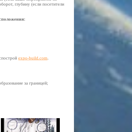
борот, глубину (если посетители
сположения:
кспострой
expo-build.com
.
бразование за границей;