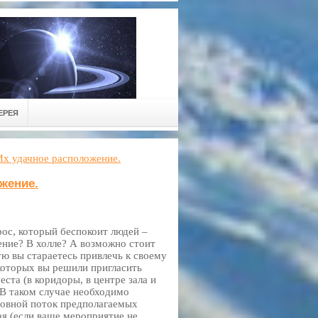
ЕРЕЯ
Их удачное расположение.
жение.
ос, который беспокоит людей –
ение? В холле? А возможно стоит
ую вы стараетесь привлечь к своему
которых вы решили пригласить
еста (в коридоры, в центре зала и
. В таком случае необходимо
сновной поток предполагаемых
ая (если ваше мероприятие не