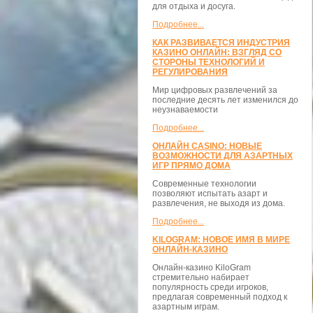
для отдыха и досуга.
Подробнее...
КАК РАЗВИВАЕТСЯ ИНДУСТРИЯ
КАЗИНО ОНЛАЙН: ВЗГЛЯД СО
СТОРОНЫ ТЕХНОЛОГИЙ И
РЕГУЛИРОВАНИЯ
Мир цифровых развлечений за
последние десять лет изменился до
неузнаваемости
Подробнее...
ОНЛАЙН CASINO: НОВЫЕ
ВОЗМОЖНОСТИ ДЛЯ АЗАРТНЫХ
ИГР ПРЯМО ДОМА
Современные технологии
позволяют испытать азарт и
развлечения, не выходя из дома.
Подробнее...
KILOGRAM: НОВОЕ ИМЯ В МИРЕ
ОНЛАЙН-КАЗИНО
Онлайн-казино KiloGram
стремительно набирает
популярность среди игроков,
предлагая современный подход к
азартным играм.