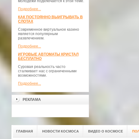
молодежи подключается к этой теме.
Подробнее...
КАК ПОСТОЯННО ВЫИГРЫВАТЬ В
СЛОТАХ
Современное виртуальное казино
является популярным
развлечением.
Подробнее...
ИГРОВЫЕ АВТОМАТЫ КРИСТАЛ
БЕСПЛАТНО
Суровая реальность часто
сталкивает нас с ограниченными
возможностями.
Подробнее...
РЕКЛАМА
ГЛАВНАЯ
НОВОСТИ КОСМОСА
ВИДЕО О КОСМОСЕ
ПО