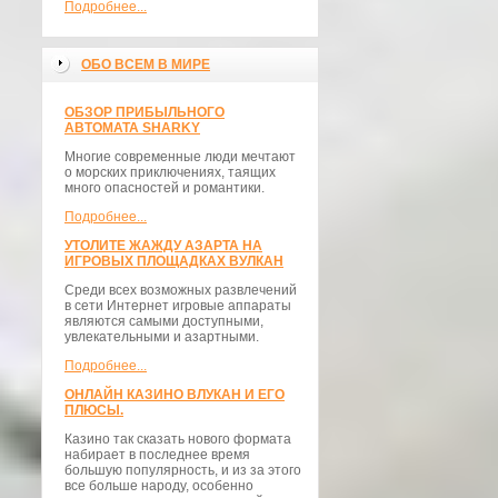
Подробнее...
ОБО ВСЕМ В МИРЕ
ОБЗОР ПРИБЫЛЬНОГО
АВТОМАТА SHARKY
Многие современные люди мечтают
о морских приключениях, таящих
много опасностей и романтики.
Подробнее...
УТОЛИТЕ ЖАЖДУ АЗАРТА НА
ИГРОВЫХ ПЛОЩАДКАХ ВУЛКАН
Среди всех возможных развлечений
в сети Интернет игровые аппараты
являются самыми доступными,
увлекательными и азартными.
Подробнее...
ОНЛАЙН КАЗИНО ВЛУКАН И ЕГО
ПЛЮСЫ.
Казино так сказать нового формата
набирает в последнее время
большую популярность, и из за этого
все больше народу, особенно