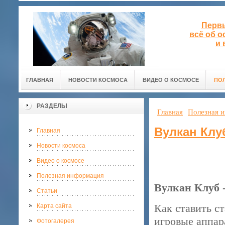
Первы
всё об 
и 
ГЛАВНАЯ
НОВОСТИ КОСМОСА
ВИДЕО О КОСМОСЕ
ПО
РАЗДЕЛЫ
Главная
Полезная 
Вулкан Клу
Главная
Новости космоса
Видео о космосе
Полезная информация
Вулкан Клуб 
Статьи
Как ставить ст
Карта сайта
игровые аппа
Фотогалерея