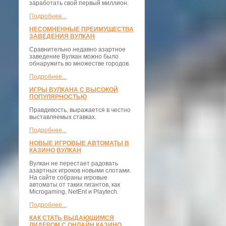
заработать свой первый миллион.
Подробнее...
НЕСОМНЕННЫЕ ПРЕИМУЩЕСТВА
ЗАВЕДЕНИЯ ВУЛКАН
Сравнительно недавно азартное
заведение Вулкан можно было
обнаружить во множестве городов.
Подробнее...
ИГРЫ ВУЛКАНА С ВЫСОКОЙ
ПОПУЛЯРНОСТЬЮ
Правдивость, выражается в честно
выставляемых ставках.
Подробнее...
НОВЫЕ ИГРОВЫЕ АВТОМАТЫ В
КАЗИНО ВУЛКАН
Вулкан не перестает радовать
азартных игроков новыми слотами.
На сайте собраны игровые
автоматы от таких гигантов, как
Microgaming, NetEnt и Playtech.
Подробнее...
КАК СТАТЬ ВЫДАЮЩИМСЯ
ЛИДЕРОМ С ОНЛАЙН КАЗИНО