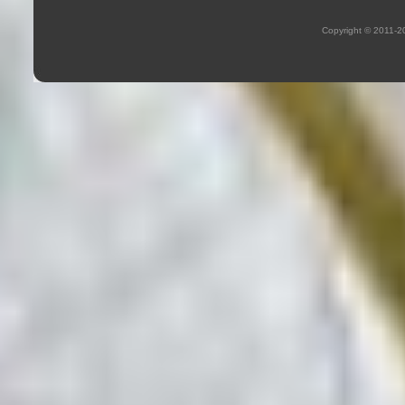
Copyright © 2011-