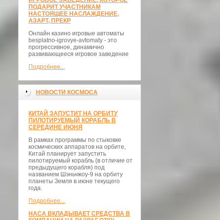
ИГРОВОЕ ЗАВЕДЕНИЕ, КОТОРОЕ
ПОДАРИТ УЧАСТНИКАМ
НАСТОЯЩЕЕ НАСЛАЖДЕНИЕ,
АЗАРТ, ПРЕКР
Онлайн казино игровые автоматы
besplatno-igrovye-avtomaty - это
прогрессивное, динамично
развивающееся игровое заведение
Подробнее...
НОВОСТИ КОСМОСА
КИТАЙ ЗАПУСТИТ НА ОРБИТУ
ПИЛОТИРУЕМЫЙ КОРАБЛЬ В
СЕРЕДИНЕ ИЮНЯ
В рамках программы по стыковке
космических аппаратов на орбите,
Китай планирует запустить
пилотируемый корабль (в отличие от
предыдущего корабля) под
названием Шэньчжоу-9 на орбиту
планеты Земля в июне текущего
года.
Подробнее...
НАСА ВКЛАДЫВАЕТ СРЕДСТВА В