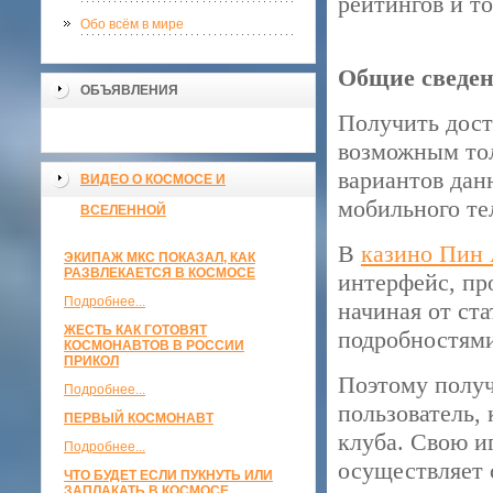
рейтингов и т
Обо всём в мире
Общие сведе
ОБЪЯВЛЕНИЯ
Получить дост
возможным тол
вариантов дан
ВИДЕО О КОСМОСЕ И
мобильного те
ВСЕЛЕННОЙ
В
казино Пин
ЭКИПАЖ МКС ПОКАЗАЛ, КАК
РАЗВЛЕКАЕТСЯ В КОСМОСЕ
интерфейс, пр
Подробнее...
начиная от ст
ЖЕСТЬ КАК ГОТОВЯТ
подробностями
КОСМОНАВТОВ В РОССИИ
ПРИКОЛ
Поэтому полу
Подробнее...
пользователь,
ПЕРВЫЙ КОСМОНАВТ
клуба. Свою и
Подробнее...
осуществляет 
ЧТО БУДЕТ ЕСЛИ ПУКНУТЬ ИЛИ
ЗАПЛАКАТЬ В КОСМОСЕ