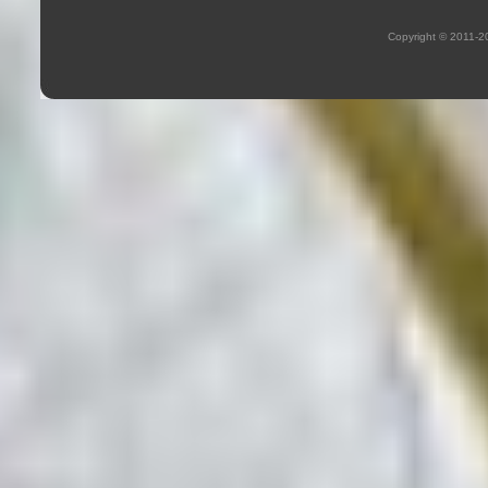
Copyright © 2011-