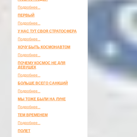
Подробнее...
ПЕРВЫЙ
Подробнее...
У НАС ТУТ СВОЯ СТРАТОСФЕРА
Подробнее...
ХОЧУ БЫТЬ КОСМОНАВТОМ
Подробнее...
ПОЧЕМУ КОСМОС НЕ ДЛЯ
ДЕВУШЕК
Подробнее...
БОЛЬШЕ ВСЕГО САНКЦИЙ
Подробнее...
МЫ ТОЖЕ БЫЛИ НА ЛУНЕ
Подробнее...
ТЕМ ВРЕМЕНЕМ
Подробнее...
ПОЛЕТ