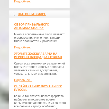
Подробнее...
ОБО ВСЕМ В МИРЕ
ОБЗОР ПРИБЫЛЬНОГО
АВТОМАТА SHARKY
Многие современные люди мечтают
о морских приключениях, таящих
много опасностей и романтики.
Подробнее...
УТОЛИТЕ ЖАЖДУ АЗАРТА НА
ИГРОВЫХ ПЛОЩАДКАХ ВУЛКАН
Среди всех возможных развлечений
в сети Интернет игровые аппараты
являются самыми доступными,
увлекательными и азартными.
Подробнее...
ОНЛАЙН КАЗИНО ВЛУКАН И ЕГО
ПЛЮСЫ.
Казино так сказать нового формата
набирает в последнее время
большую популярность, и из за этого
все больше народу, особенно