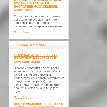
ИГРОВОЕ ЗАВЕДЕНИЕ, КОТОРОЕ
ПОДАРИТ УЧАСТНИКАМ
НАСТОЯЩЕЕ НАСЛАЖДЕНИЕ,
АЗАРТ, ПРЕКР
Онлайн казино игровые автоматы
besplatno-igrovye-avtomaty - это
прогрессивное, динамично
развивающееся игровое заведение
Подробнее...
НОВОСТИ КОСМОСА
КИТАЙ ЗАПУСТИТ НА ОРБИТУ
ПИЛОТИРУЕМЫЙ КОРАБЛЬ В
СЕРЕДИНЕ ИЮНЯ
В рамках программы по стыковке
космических аппаратов на орбите,
Китай планирует запустить
пилотируемый корабль (в отличие от
предыдущего корабля) под
названием Шэньчжоу-9 на орбиту
планеты Земля в июне текущего
года.
Подробнее...
НАСА ВКЛАДЫВАЕТ СРЕДСТВА В