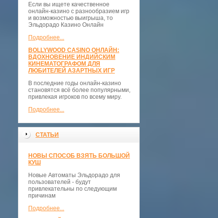
Если вы ищете качественное
онлайн-казино с разнообразием игр
и возможностью выигрыша, то
Эльдорадо Казино Онлайн
Подробнее...
BOLLYWOOD CASINO ОНЛАЙН:
ВДОХНОВЕНИЕ ИНДИЙСКИМ
КИНЕМАТОГРАФОМ ДЛЯ
ЛЮБИТЕЛЕЙ АЗАРТНЫХ ИГР
В последние годы онлайн-казино
становятся всё более популярными,
привлекая игроков по всему миру.
Подробнее...
СТАТЬИ
НОВЫ СПОСОБ ВЗЯТЬ БОЛЬШОЙ
КУШ
Новые Автоматы Эльдорадо для
пользователей - будут
привлекательны по следующим
причинам
Подробнее...