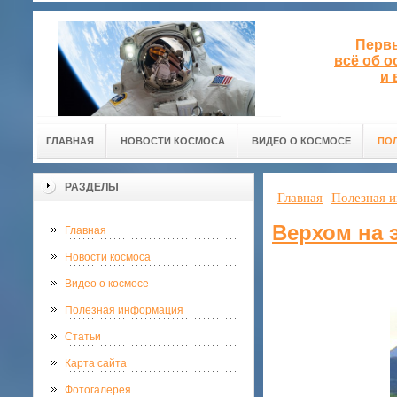
Первы
всё об 
и 
ГЛАВНАЯ
НОВОСТИ КОСМОСА
ВИДЕО О КОСМОСЕ
ПО
РАЗДЕЛЫ
Главная
Полезная 
Верхом на 
Главная
Новости космоса
Видео о космосе
Полезная информация
Статьи
Карта сайта
Фотогалерея