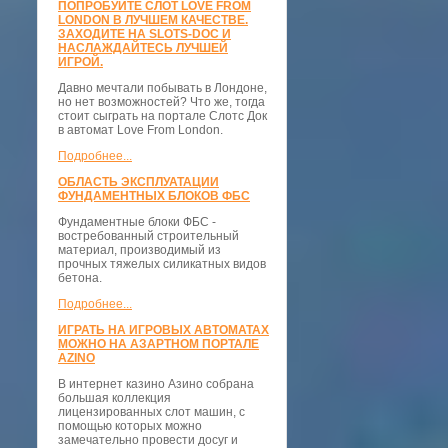
ПОПРОБУЙТЕ СЛОТ LOVE FROM
LONDON В ЛУЧШЕМ КАЧЕСТВЕ.
ЗАХОДИТЕ НА SLOTS-DOC И
НАСЛАЖДАЙТЕСЬ ЛУЧШЕЙ
ИГРОЙ.
Давно мечтали побывать в Лондоне,
но нет возможностей? Что же, тогда
стоит сыграть на портале Слотс Док
в автомат Love From London.
Подробнее...
ОБЛАСТЬ ЭКСПЛУАТАЦИИ
ФУНДАМЕНТНЫХ БЛОКОВ ФБС
Фундаментные блоки ФБС -
востребованный строительный
материал, производимый из
прочных тяжелых силикатных видов
бетона.
Подробнее...
ИГРАТЬ НА ИГРОВЫХ АВТОМАТАХ
МОЖНО НА АЗАРТНОМ ПОРТАЛЕ
AZINO
В интернет казино Азино собрана
большая коллекция
лицензированных слот машин, с
помощью которых можно
замечательно провести досуг и