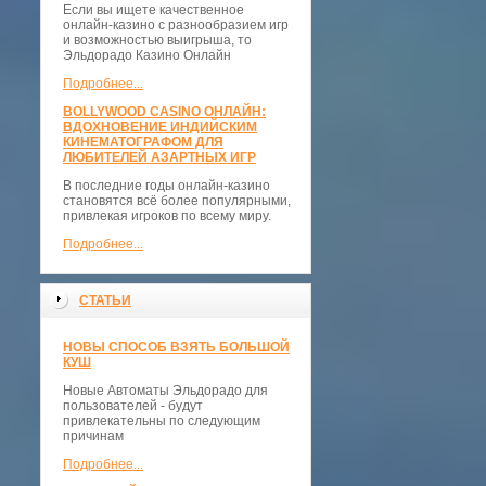
Если вы ищете качественное
онлайн-казино с разнообразием игр
и возможностью выигрыша, то
Эльдорадо Казино Онлайн
Подробнее...
BOLLYWOOD CASINO ОНЛАЙН:
ВДОХНОВЕНИЕ ИНДИЙСКИМ
КИНЕМАТОГРАФОМ ДЛЯ
ЛЮБИТЕЛЕЙ АЗАРТНЫХ ИГР
В последние годы онлайн-казино
становятся всё более популярными,
привлекая игроков по всему миру.
Подробнее...
СТАТЬИ
НОВЫ СПОСОБ ВЗЯТЬ БОЛЬШОЙ
КУШ
Новые Автоматы Эльдорадо для
пользователей - будут
привлекательны по следующим
причинам
Подробнее...