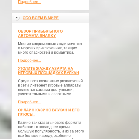
Подробнее...
ОБО ВСЕМ В МИРЕ
ОБЗОР ПРИБЫЛЬНОГО
АВТОМАТА SHARKY
Многие современные люди мечтают
о морских приключениях, таящих
много опасностей и романтики.
Подробнее...
УТОЛИТЕ ЖАЖДУ АЗАРТА НА
ИГРОВЫХ ПЛОЩАДКАХ ВУЛКАН
Среди всех возможных развлечений
в сети Интернет игровые аппараты
являются самыми доступными,
увлекательными и азартными.
Подробнее...
ОНЛАЙН КАЗИНО ВЛУКАН И ЕГО
ПЛЮСЫ.
Казино так сказать нового формата
набирает в последнее время
большую популярность, и из за этого
все больше народу, особенно