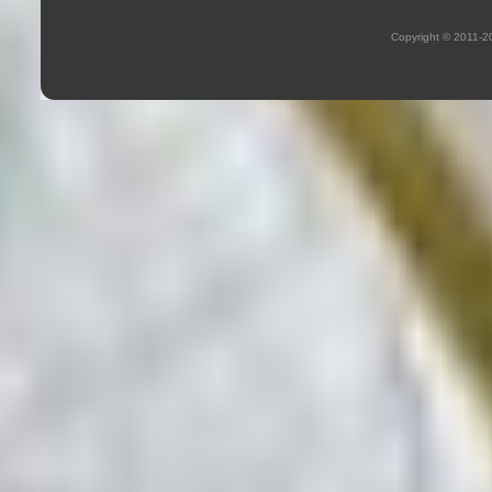
Copyright © 2011-