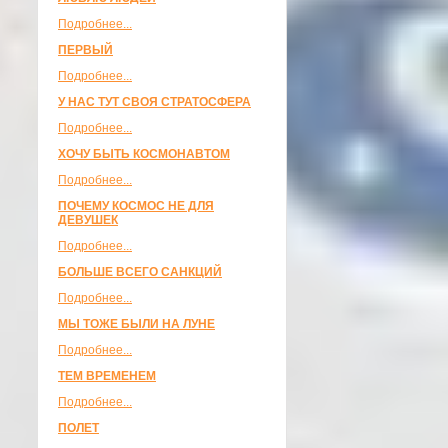
Подробнее...
ПЕРВЫЙ
Подробнее...
У НАС ТУТ СВОЯ СТРАТОСФЕРА
Подробнее...
ХОЧУ БЫТЬ КОСМОНАВТОМ
Подробнее...
ПОЧЕМУ КОСМОС НЕ ДЛЯ
ДЕВУШЕК
Подробнее...
БОЛЬШЕ ВСЕГО САНКЦИЙ
Подробнее...
МЫ ТОЖЕ БЫЛИ НА ЛУНЕ
Подробнее...
ТЕМ ВРЕМЕНЕМ
Подробнее...
ПОЛЕТ