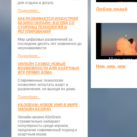
для отдыха и досуга.
Люблю людей
Подробнее...
КАК РАЗВИВАЕТСЯ ИНДУСТРИЯ
КАЗИНО ОНЛАЙН: ВЗГЛЯД СО
СТОРОНЫ ТЕХНОЛОГИЙ И
РЕГУЛИРОВАНИЯ
Мир цифровых развлечений за
последние десять лет изменился до
неузнаваемости
Подробнее...
ОНЛАЙН CASINO: НОВЫЕ
Ням, ням, ням
ВОЗМОЖНОСТИ ДЛЯ АЗАРТНЫХ
ИГР ПРЯМО ДОМА
Современные технологии
позволяют испытать азарт и
развлечения, не выходя из дома.
Подробнее...
KILOGRAM: НОВОЕ ИМЯ В МИРЕ
ОНЛАЙН-КАЗИНО
Онлайн-казино KiloGram
стремительно набирает
популярность среди игроков,
предлагая современный подход к
азартным играм.