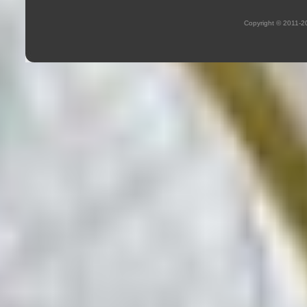
Copyright © 2011-