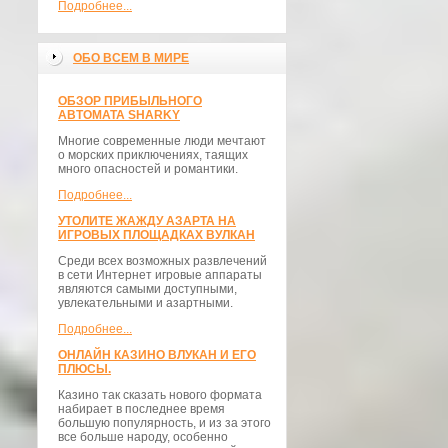
Подробнее...
ОБО ВСЕМ В МИРЕ
ОБЗОР ПРИБЫЛЬНОГО
АВТОМАТА SHARKY
Многие современные люди мечтают
о морских приключениях, таящих
много опасностей и романтики.
Подробнее...
УТОЛИТЕ ЖАЖДУ АЗАРТА НА
ИГРОВЫХ ПЛОЩАДКАХ ВУЛКАН
Среди всех возможных развлечений
в сети Интернет игровые аппараты
являются самыми доступными,
увлекательными и азартными.
Подробнее...
ОНЛАЙН КАЗИНО ВЛУКАН И ЕГО
ПЛЮСЫ.
Казино так сказать нового формата
набирает в последнее время
большую популярность, и из за этого
все больше народу, особенно