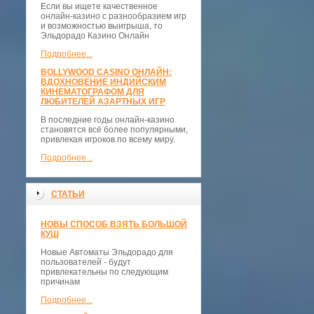
Если вы ищете качественное
онлайн-казино с разнообразием игр
и возможностью выигрыша, то
Эльдорадо Казино Онлайн
Подробнее...
BOLLYWOOD CASINO ОНЛАЙН:
ВДОХНОВЕНИЕ ИНДИЙСКИМ
КИНЕМАТОГРАФОМ ДЛЯ
ЛЮБИТЕЛЕЙ АЗАРТНЫХ ИГР
В последние годы онлайн-казино
становятся всё более популярными,
привлекая игроков по всему миру.
Подробнее...
СТАТЬИ
НОВЫ СПОСОБ ВЗЯТЬ БОЛЬШОЙ
КУШ
Новые Автоматы Эльдорадо для
пользователей - будут
привлекательны по следующим
причинам
Подробнее...