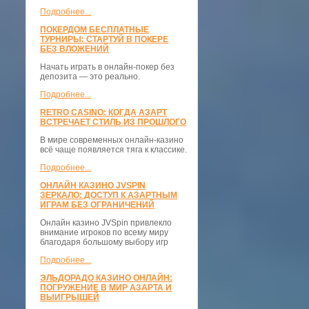
Подробнее...
ПОКЕРДОМ БЕСПЛАТНЫЕ
ТУРНИРЫ: СТАРТУЙ В ПОКЕРЕ
БЕЗ ВЛОЖЕНИЙ
Начать играть в онлайн-покер без
депозита — это реально.
Подробнее...
RETRO CASINO: КОГДА АЗАРТ
ВСТРЕЧАЕТ СТИЛЬ ИЗ ПРОШЛОГО
В мире современных онлайн-казино
всё чаще появляется тяга к классике.
Подробнее...
ОНЛАЙН КАЗИНО JVSPIN
ЗЕРКАЛО: ДОСТУП К АЗАРТНЫМ
ИГРАМ БЕЗ ОГРАНИЧЕНИЙ
Онлайн казино JVSpin привлекло
внимание игроков по всему миру
благодаря большому выбору игр
Подробнее...
ЭЛЬДОРАДО КАЗИНО ОНЛАЙН:
ПОГРУЖЕНИЕ В МИР АЗАРТА И
ВЫИГРЫШЕЙ