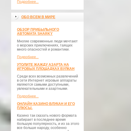
Подробнее...
ОБО ВСЕМ В МИРЕ
ОБЗОР ПРИБЫЛЬНОГО
АВТОМАТА SHARKY
Многие современные люди мечтают
о морских приключениях, таящих
много опасностей и романтики.
Подробнее...
УТОЛИТЕ ЖАЖДУ АЗАРТА НА
ИГРОВЫХ ПЛОЩАДКАХ ВУЛКАН
Среди всех возможных развлечений
в сети Интернет игровые аппараты
являются самыми доступными,
увлекательными и азартными.
Подробнее...
ОНЛАЙН КАЗИНО ВЛУКАН И ЕГО
ПЛЮСЫ.
Казино так сказать нового формата
набирает в последнее время
большую популярность, и из за этого
все больше народу, особенно