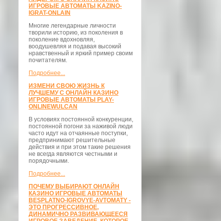
ИГРОВЫЕ АВТОМАТЫ KAZINO-
IGRAT-ONLAIN
Многие легендарные личности
творили историю, из поколения в
поколение вдохновляя,
воодушевляя и подавая высокий
нравственный и яркий пример своим
почитателям.
Подробнее...
ИЗМЕНИ СВОЮ ЖИЗНЬ К
ЛУЧШЕМУ С ОНЛАЙН КАЗИНО
ИГРОВЫЕ АВТОМАТЫ PLAY-
ONLINEWULCAN
В условиях постоянной конкуренции,
постоянной погони за наживой люди
часто идут на отчаянные поступки,
предпринимают решительные
действия и при этом такие решения
не всегда являются честными и
порядочными.
Подробнее...
ПОЧЕМУ ВЫБИРАЮТ ОНЛАЙН
КАЗИНО ИГРОВЫЕ АВТОМАТЫ
BESPLATNO-IGROVYE-AVTOMATY -
ЭТО ПРОГРЕССИВНОЕ,
ДИНАМИЧНО РАЗВИВАЮЩЕЕСЯ