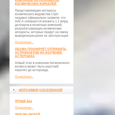
КОМПАНИИ НА РАЗРАБОТКУ
КОСМИЧЕСКИХ КОРАБЛЕЙ
Представляющие интересы
космического ведомства США
недавно официально заявили, что
НАСА собирается вложить 1.1 млрд
долларов в несколько компаний,
разрабатывающих космические
аппараты, которые придут на смену
выведенным ранее из эксплуатации.
Подробнее...
ОБАМА ПЛАНИРУЕТ ОТПРАВИТЬ
АСТРОНАВТОВ НА ИЗУЧЕНИЕ
АСТЕРОИДА
Новый этап в освоении бесконечного
космоса может быть короткий
перелет до астероида.
Подробнее...
ФОТО ЮМОР О ВСЕЛЕННОЙ
ЛУЧШЕ БЫ
Подробнее...
ЛЮБЛЮ ЛЮДЕЙ