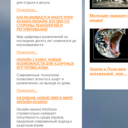
для отдыха и досуга.
Подробнее...
Молодая гвардия-
КАК РАЗВИВАЕТСЯ ИНДУСТРИЯ
нации!
КАЗИНО ОНЛАЙН: ВЗГЛЯД СО
СТОРОНЫ ТЕХНОЛОГИЙ И
РЕГУЛИРОВАНИЯ
Мир цифровых развлечений за
последние десять лет изменился до
неузнаваемости
Подробнее...
ОНЛАЙН CASINO: НОВЫЕ
ВОЗМОЖНОСТИ ДЛЯ АЗАРТНЫХ
ИГР ПРЯМО ДОМА
Земля и Луна мир
интересней, чем…
Современные технологии
позволяют испытать азарт и
развлечения, не выходя из дома.
Подробнее...
KILOGRAM: НОВОЕ ИМЯ В МИРЕ
ОНЛАЙН-КАЗИНО
Онлайн-казино KiloGram
стремительно набирает
популярность среди игроков,
предлагая современный подход к
азартным играм.