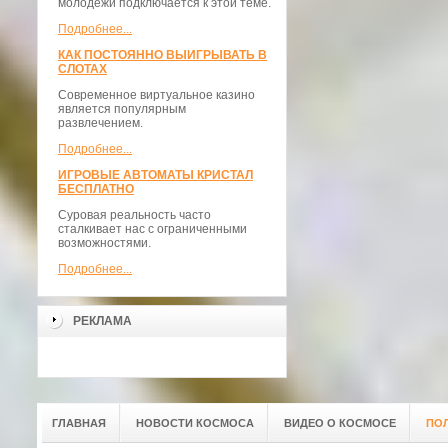
молодежи подключается к этой теме.
Подробнее...
КАК ПОСТОЯННО ВЫИГРЫВАТЬ В
СЛОТАХ
Современное виртуальное казино
является популярным
развлечением.
Подробнее...
ИГРОВЫЕ АВТОМАТЫ КРИСТАЛ
БЕСПЛАТНО
Суровая реальность часто
сталкивает нас с ограниченными
возможностями.
Подробнее...
РЕКЛАМА
ГЛАВНАЯ
НОВОСТИ КОСМОСА
ВИДЕО О КОСМОСЕ
ПО