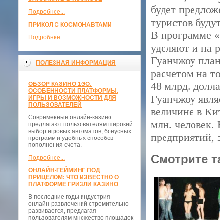
будет предлож
Подробнее...
туристов буду
ПРИКОЛ С КОСМОНАВТАМИ
В программе 
Подробнее...
уделяют и на р
Гуанчжоу план
ПОЛЕЗНАЯ ИНФОРМАЦИЯ
расчетом на то
48 млрд. долла
ОБЗОР КАЗИНО 1GO:
ОСОБЕННОСТИ ПЛАТФОРМЫ,
Гуанчжоу явля
ИГРЫ И ВОЗМОЖНОСТИ ДЛЯ
ПОЛЬЗОВАТЕЛЕЙ
величине в Ки
Современные онлайн-казино
млн. человек.
предлагают пользователям широкий
выбор игровых автоматов, бонусных
предприятий, 
программ и удобных способов
пополнения счета.
Смотрите т
Подробнее...
ОНЛАЙН-ГЕЙМИНГ ПОД
ПРИЦЕЛОМ: ЧТО ИЗВЕСТНО О
ПЛАТФОРМЕ ГРИЗЛИ КАЗИНО
В последние годы индустрия
онлайн-развлечений стремительно
развивается, предлагая
пользователям множество площадок