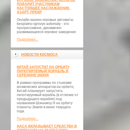
ИГРОВОЕ ЗАВЕДЕНИЕ, КОТОРОЕ
ПОДАРИТ УЧАСТНИКАМ
НАСТОЯЩЕЕ НАСЛАЖДЕНИЕ,
АЗАРТ, ПРЕКР
Онлайн казино игровые автоматы
besplatno-igrovye-avtomaty - это
прогрессивное, динамично
развивающееся игровое заведение
Подробнее...
НОВОСТИ КОСМОСА
КИТАЙ ЗАПУСТИТ НА ОРБИТУ
ПИЛОТИРУЕМЫЙ КОРАБЛЬ В
СЕРЕДИНЕ ИЮНЯ
В рамках программы по стыковке
космических аппаратов на орбите,
Китай планирует запустить
пилотируемый корабль (в отличие от
предыдущего корабля) под
названием Шэньчжоу-9 на орбиту
планеты Земля в июне текущего
года.
Подробнее...
НАСА ВКЛАДЫВАЕТ СРЕДСТВА В