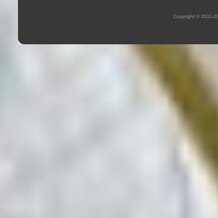
Copyright © 2011-