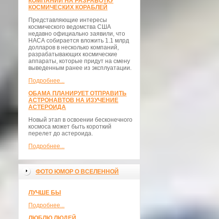
КОМПАНИИ НА РАЗРАБОТКУ
КОСМИЧЕСКИХ КОРАБЛЕЙ
Представляющие интересы
космического ведомства США
недавно официально заявили, что
НАСА собирается вложить 1.1 млрд
долларов в несколько компаний,
разрабатывающих космические
аппараты, которые придут на смену
выведенным ранее из эксплуатации.
Подробнее...
ОБАМА ПЛАНИРУЕТ ОТПРАВИТЬ
АСТРОНАВТОВ НА ИЗУЧЕНИЕ
АСТЕРОИДА
Новый этап в освоении бесконечного
космоса может быть короткий
перелет до астероида.
Подробнее...
ФОТО ЮМОР О ВСЕЛЕННОЙ
ЛУЧШЕ БЫ
Подробнее...
ЛЮБЛЮ ЛЮДЕЙ