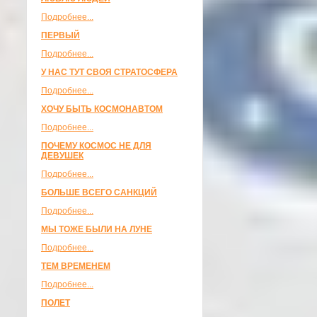
Подробнее...
ПЕРВЫЙ
Подробнее...
У НАС ТУТ СВОЯ СТРАТОСФЕРА
Подробнее...
ХОЧУ БЫТЬ КОСМОНАВТОМ
Подробнее...
ПОЧЕМУ КОСМОС НЕ ДЛЯ
ДЕВУШЕК
Подробнее...
БОЛЬШЕ ВСЕГО САНКЦИЙ
Подробнее...
МЫ ТОЖЕ БЫЛИ НА ЛУНЕ
Подробнее...
ТЕМ ВРЕМЕНЕМ
Подробнее...
ПОЛЕТ