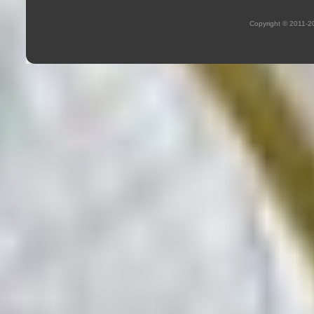
Copyright © 2011-