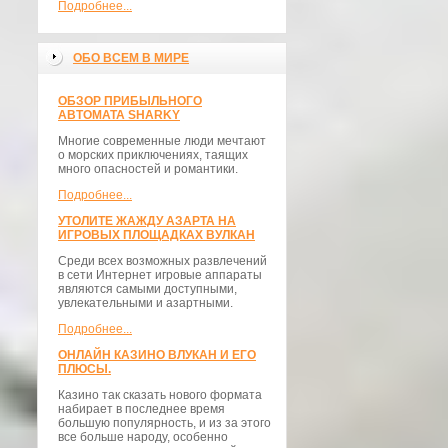
Подробнее...
ОБО ВСЕМ В МИРЕ
ОБЗОР ПРИБЫЛЬНОГО
АВТОМАТА SHARKY
Многие современные люди мечтают
о морских приключениях, таящих
много опасностей и романтики.
Подробнее...
УТОЛИТЕ ЖАЖДУ АЗАРТА НА
ИГРОВЫХ ПЛОЩАДКАХ ВУЛКАН
Среди всех возможных развлечений
в сети Интернет игровые аппараты
являются самыми доступными,
увлекательными и азартными.
Подробнее...
ОНЛАЙН КАЗИНО ВЛУКАН И ЕГО
ПЛЮСЫ.
Казино так сказать нового формата
набирает в последнее время
большую популярность, и из за этого
все больше народу, особенно