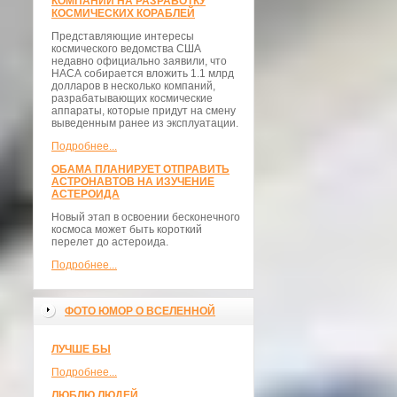
КОМПАНИИ НА РАЗРАБОТКУ
КОСМИЧЕСКИХ КОРАБЛЕЙ
Представляющие интересы
космического ведомства США
недавно официально заявили, что
НАСА собирается вложить 1.1 млрд
долларов в несколько компаний,
разрабатывающих космические
аппараты, которые придут на смену
выведенным ранее из эксплуатации.
Подробнее...
ОБАМА ПЛАНИРУЕТ ОТПРАВИТЬ
АСТРОНАВТОВ НА ИЗУЧЕНИЕ
АСТЕРОИДА
Новый этап в освоении бесконечного
космоса может быть короткий
перелет до астероида.
Подробнее...
ФОТО ЮМОР О ВСЕЛЕННОЙ
ЛУЧШЕ БЫ
Подробнее...
ЛЮБЛЮ ЛЮДЕЙ