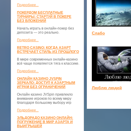
Подробнее...
ПОКЕРДОМ БЕСПЛАТНЫЕ
ТУРНИРЫ: СТАРТУЙ В ПОКЕРЕ
БЕЗ ВЛОЖЕНИЙ
Начать играть в онлайн-покер без
депозита — это реально.
Слабо
Подробнее...
RETRO CASINO: КОГДА АЗАРТ
ВСТРЕЧАЕТ СТИЛЬ ИЗ ПРОШЛОГО
В мире современных онлайн-казино
всё чаще появляется тяга к классике.
Подробнее...
ОНЛАЙН КАЗИНО JVSPIN
ЗЕРКАЛО: ДОСТУП К АЗАРТНЫМ
ИГРАМ БЕЗ ОГРАНИЧЕНИЙ
Люблю людей
Онлайн казино JVSpin привлекло
внимание игроков по всему миру
благодаря большому выбору игр
Подробнее...
ЭЛЬДОРАДО КАЗИНО ОНЛАЙН:
ПОГРУЖЕНИЕ В МИР АЗАРТА И
ВЫИГРЫШЕЙ