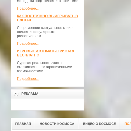
молодежи подключается к этой теме.
Подробнее...
КАК ПОСТОЯННО ВЫИГРЫВАТЬ В
СЛОТАХ
Современное виртуальное казино
является популярным
развлечением.
Подробнее...
ИГРОВЫЕ АВТОМАТЫ КРИСТАЛ
БЕСПЛАТНО
Суровая реальность часто
сталкивает нас с ограниченными
возможностями.
Подробнее...
РЕКЛАМА
ГЛАВНАЯ
НОВОСТИ КОСМОСА
ВИДЕО О КОСМОСЕ
ПО