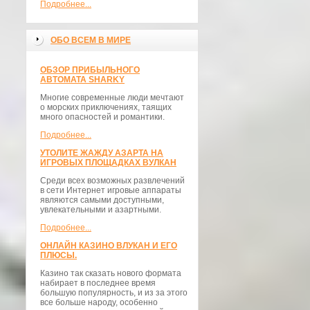
Подробнее...
ОБО ВСЕМ В МИРЕ
ОБЗОР ПРИБЫЛЬНОГО
АВТОМАТА SHARKY
Многие современные люди мечтают
о морских приключениях, таящих
много опасностей и романтики.
Подробнее...
УТОЛИТЕ ЖАЖДУ АЗАРТА НА
ИГРОВЫХ ПЛОЩАДКАХ ВУЛКАН
Среди всех возможных развлечений
в сети Интернет игровые аппараты
являются самыми доступными,
увлекательными и азартными.
Подробнее...
ОНЛАЙН КАЗИНО ВЛУКАН И ЕГО
ПЛЮСЫ.
Казино так сказать нового формата
набирает в последнее время
большую популярность, и из за этого
все больше народу, особенно