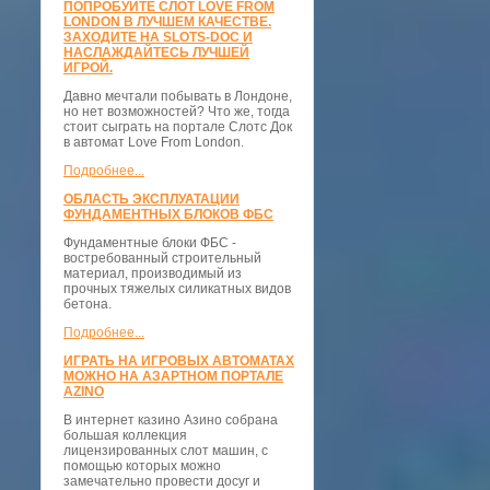
ПОПРОБУЙТЕ СЛОТ LOVE FROM
LONDON В ЛУЧШЕМ КАЧЕСТВЕ.
ЗАХОДИТЕ НА SLOTS-DOC И
НАСЛАЖДАЙТЕСЬ ЛУЧШЕЙ
ИГРОЙ.
Давно мечтали побывать в Лондоне,
но нет возможностей? Что же, тогда
стоит сыграть на портале Слотс Док
в автомат Love From London.
Подробнее...
ОБЛАСТЬ ЭКСПЛУАТАЦИИ
ФУНДАМЕНТНЫХ БЛОКОВ ФБС
Фундаментные блоки ФБС -
востребованный строительный
материал, производимый из
прочных тяжелых силикатных видов
бетона.
Подробнее...
ИГРАТЬ НА ИГРОВЫХ АВТОМАТАХ
МОЖНО НА АЗАРТНОМ ПОРТАЛЕ
AZINO
В интернет казино Азино собрана
большая коллекция
лицензированных слот машин, с
помощью которых можно
замечательно провести досуг и