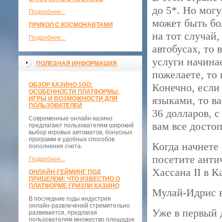
до 5*. Но могу
Подробнее...
может быть бо
ПРИКОЛ С КОСМОНАВТАМИ
на тот случай,
Подробнее...
автобусах, то
услуги начинае
ПОЛЕЗНАЯ ИНФОРМАЦИЯ
пожелаете, то 
ОБЗОР КАЗИНО 1GO:
Конечно, если 
ОСОБЕННОСТИ ПЛАТФОРМЫ,
языками, то ва
ИГРЫ И ВОЗМОЖНОСТИ ДЛЯ
ПОЛЬЗОВАТЕЛЕЙ
36 долларов, с
Современные онлайн-казино
вам все досто
предлагают пользователям широкий
выбор игровых автоматов, бонусных
программ и удобных способов
Когда начнете
пополнения счета.
посетите анти
Подробнее...
Хассана II в К
ОНЛАЙН-ГЕЙМИНГ ПОД
ПРИЦЕЛОМ: ЧТО ИЗВЕСТНО О
ПЛАТФОРМЕ ГРИЗЛИ КАЗИНО
Мулай-Идрис в
В последние годы индустрия
онлайн-развлечений стремительно
Уже в первый 
развивается, предлагая
пользователям множество площадок