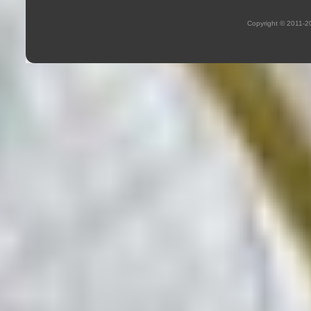
Copyright © 2011-