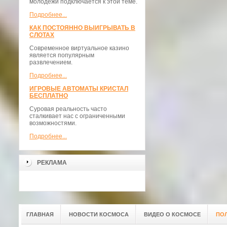
молодежи подключается к этой теме.
Подробнее...
КАК ПОСТОЯННО ВЫИГРЫВАТЬ В
СЛОТАХ
Современное виртуальное казино
является популярным
развлечением.
Подробнее...
ИГРОВЫЕ АВТОМАТЫ КРИСТАЛ
БЕСПЛАТНО
Суровая реальность часто
сталкивает нас с ограниченными
возможностями.
Подробнее...
РЕКЛАМА
ГЛАВНАЯ
НОВОСТИ КОСМОСА
ВИДЕО О КОСМОСЕ
ПО