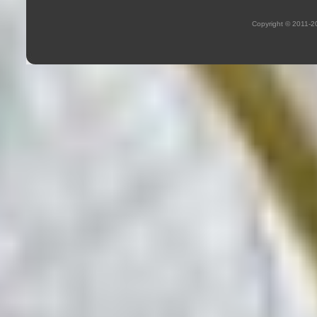
Copyright © 2011-