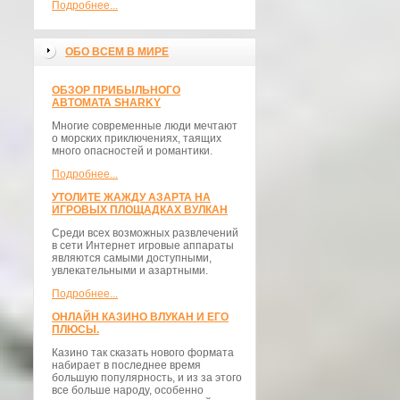
Подробнее...
ОБО ВСЕМ В МИРЕ
ОБЗОР ПРИБЫЛЬНОГО
АВТОМАТА SHARKY
Многие современные люди мечтают
о морских приключениях, таящих
много опасностей и романтики.
Подробнее...
УТОЛИТЕ ЖАЖДУ АЗАРТА НА
ИГРОВЫХ ПЛОЩАДКАХ ВУЛКАН
Среди всех возможных развлечений
в сети Интернет игровые аппараты
являются самыми доступными,
увлекательными и азартными.
Подробнее...
ОНЛАЙН КАЗИНО ВЛУКАН И ЕГО
ПЛЮСЫ.
Казино так сказать нового формата
набирает в последнее время
большую популярность, и из за этого
все больше народу, особенно