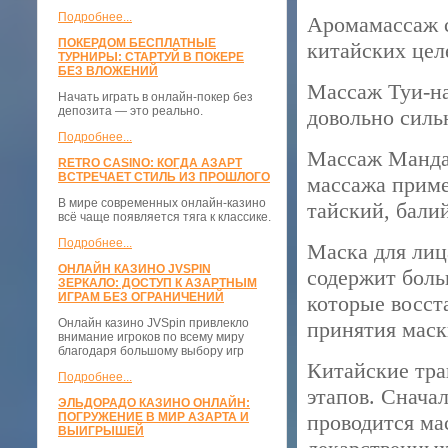
Подробнее...
Аромамассаж с
ПОКЕРДОМ БЕСПЛАТНЫЕ
китайских цел
ТУРНИРЫ: СТАРТУЙ В ПОКЕРЕ
БЕЗ ВЛОЖЕНИЙ
Массаж Туи-на
Начать играть в онлайн-покер без
депозита — это реально.
довольно силь
Подробнее...
Массаж Мандар
RETRO CASINO: КОГДА АЗАРТ
ВСТРЕЧАЕТ СТИЛЬ ИЗ ПРОШЛОГО
массажа приме
В мире современных онлайн-казино
тайский, бали
всё чаще появляется тяга к классике.
Подробнее...
Маска для лиц
ОНЛАЙН КАЗИНО JVSPIN
содержит боль
ЗЕРКАЛО: ДОСТУП К АЗАРТНЫМ
ИГРАМ БЕЗ ОГРАНИЧЕНИЙ
которые восст
Онлайн казино JVSpin привлекло
принятия маск
внимание игроков по всему миру
благодаря большому выбору игр
Китайские тра
Подробнее...
этапов. Снача
ЭЛЬДОРАДО КАЗИНО ОНЛАЙН:
ПОГРУЖЕНИЕ В МИР АЗАРТА И
проводится мас
ВЫИГРЫШЕЙ