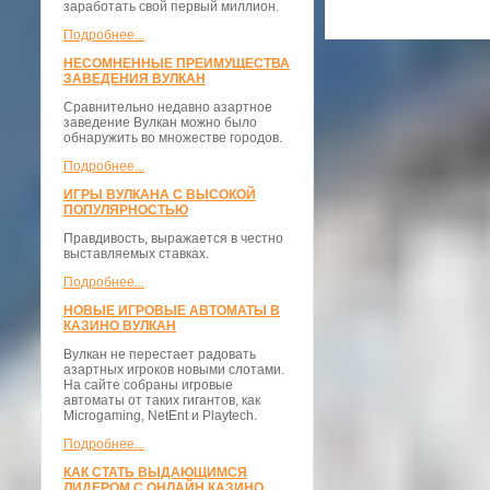
заработать свой первый миллион.
Подробнее...
НЕСОМНЕННЫЕ ПРЕИМУЩЕСТВА
ЗАВЕДЕНИЯ ВУЛКАН
Сравнительно недавно азартное
заведение Вулкан можно было
обнаружить во множестве городов.
Подробнее...
ИГРЫ ВУЛКАНА С ВЫСОКОЙ
ПОПУЛЯРНОСТЬЮ
Правдивость, выражается в честно
выставляемых ставках.
Подробнее...
НОВЫЕ ИГРОВЫЕ АВТОМАТЫ В
КАЗИНО ВУЛКАН
Вулкан не перестает радовать
азартных игроков новыми слотами.
На сайте собраны игровые
автоматы от таких гигантов, как
Microgaming, NetEnt и Playtech.
Подробнее...
КАК СТАТЬ ВЫДАЮЩИМСЯ
ЛИДЕРОМ С ОНЛАЙН КАЗИНО