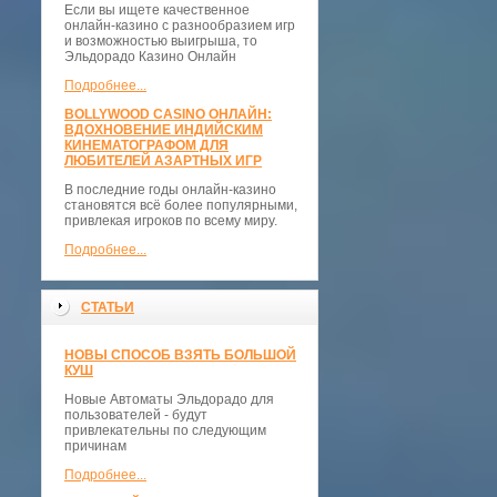
Если вы ищете качественное
онлайн-казино с разнообразием игр
и возможностью выигрыша, то
Эльдорадо Казино Онлайн
Подробнее...
BOLLYWOOD CASINO ОНЛАЙН:
ВДОХНОВЕНИЕ ИНДИЙСКИМ
КИНЕМАТОГРАФОМ ДЛЯ
ЛЮБИТЕЛЕЙ АЗАРТНЫХ ИГР
В последние годы онлайн-казино
становятся всё более популярными,
привлекая игроков по всему миру.
Подробнее...
СТАТЬИ
НОВЫ СПОСОБ ВЗЯТЬ БОЛЬШОЙ
КУШ
Новые Автоматы Эльдорадо для
пользователей - будут
привлекательны по следующим
причинам
Подробнее...