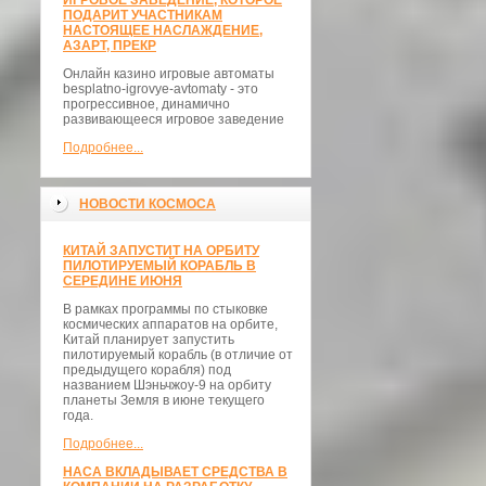
ИГРОВОЕ ЗАВЕДЕНИЕ, КОТОРОЕ
ПОДАРИТ УЧАСТНИКАМ
НАСТОЯЩЕЕ НАСЛАЖДЕНИЕ,
АЗАРТ, ПРЕКР
Онлайн казино игровые автоматы
besplatno-igrovye-avtomaty - это
прогрессивное, динамично
развивающееся игровое заведение
Подробнее...
НОВОСТИ КОСМОСА
КИТАЙ ЗАПУСТИТ НА ОРБИТУ
ПИЛОТИРУЕМЫЙ КОРАБЛЬ В
СЕРЕДИНЕ ИЮНЯ
В рамках программы по стыковке
космических аппаратов на орбите,
Китай планирует запустить
пилотируемый корабль (в отличие от
предыдущего корабля) под
названием Шэньчжоу-9 на орбиту
планеты Земля в июне текущего
года.
Подробнее...
НАСА ВКЛАДЫВАЕТ СРЕДСТВА В