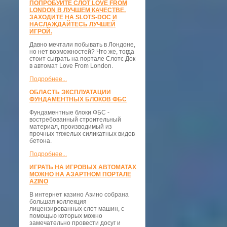
ПОПРОБУЙТЕ СЛОТ LOVE FROM
LONDON В ЛУЧШЕМ КАЧЕСТВЕ.
ЗАХОДИТЕ НА SLOTS-DOC И
НАСЛАЖДАЙТЕСЬ ЛУЧШЕЙ
ИГРОЙ.
Давно мечтали побывать в Лондоне,
но нет возможностей? Что же, тогда
стоит сыграть на портале Слотс Док
в автомат Love From London.
Подробнее...
ОБЛАСТЬ ЭКСПЛУАТАЦИИ
ФУНДАМЕНТНЫХ БЛОКОВ ФБС
Фундаментные блоки ФБС -
востребованный строительный
материал, производимый из
прочных тяжелых силикатных видов
бетона.
Подробнее...
ИГРАТЬ НА ИГРОВЫХ АВТОМАТАХ
МОЖНО НА АЗАРТНОМ ПОРТАЛЕ
AZINO
В интернет казино Азино собрана
большая коллекция
лицензированных слот машин, с
помощью которых можно
замечательно провести досуг и