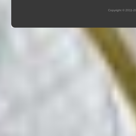
Copyright © 2011-