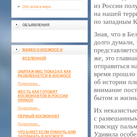
из России пол
Обо всём в мире
на нашей терр
по западным 
ОБЪЯВЛЕНИЯ
Зная, что в Бе
долго думали,
представляетс
ВИДЕО О КОСМОСЕ И
же, это главн
ВСЕЛЕННОЙ
отправиться на
ЭКИПАЖ МКС ПОКАЗАЛ, КАК
время прошло 
РАЗВЛЕКАЕТСЯ В КОСМОСЕ
об истории пл
Подробнее...
внимание пост
ЖЕСТЬ КАК ГОТОВЯТ
КОСМОНАВТОВ В РОССИИ
бытом и жизнь
ПРИКОЛ
Подробнее...
Их неказистые
ПЕРВЫЙ КОСМОНАВТ
с развешанным
Подробнее...
повсюду пальм
ЧТО БУДЕТ ЕСЛИ ПУКНУТЬ ИЛИ
Удивила особе
ЗАПЛАКАТЬ В КОСМОСЕ