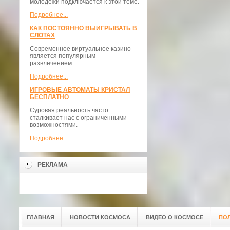
молодежи подключается к этой теме.
Подробнее...
КАК ПОСТОЯННО ВЫИГРЫВАТЬ В
СЛОТАХ
Современное виртуальное казино
является популярным
развлечением.
Подробнее...
ИГРОВЫЕ АВТОМАТЫ КРИСТАЛ
БЕСПЛАТНО
Суровая реальность часто
сталкивает нас с ограниченными
возможностями.
Подробнее...
РЕКЛАМА
ГЛАВНАЯ
НОВОСТИ КОСМОСА
ВИДЕО О КОСМОСЕ
ПО