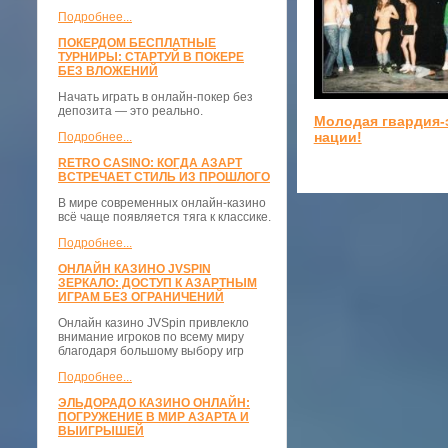
Подробнее...
ПОКЕРДОМ БЕСПЛАТНЫЕ
ТУРНИРЫ: СТАРТУЙ В ПОКЕРЕ
БЕЗ ВЛОЖЕНИЙ
Начать играть в онлайн-покер без
депозита — это реально.
Молодая гвардия-
нации!
Подробнее...
RETRO CASINO: КОГДА АЗАРТ
ВСТРЕЧАЕТ СТИЛЬ ИЗ ПРОШЛОГО
В мире современных онлайн-казино
всё чаще появляется тяга к классике.
Подробнее...
ОНЛАЙН КАЗИНО JVSPIN
ЗЕРКАЛО: ДОСТУП К АЗАРТНЫМ
ИГРАМ БЕЗ ОГРАНИЧЕНИЙ
Онлайн казино JVSpin привлекло
внимание игроков по всему миру
благодаря большому выбору игр
Подробнее...
ЭЛЬДОРАДО КАЗИНО ОНЛАЙН:
ПОГРУЖЕНИЕ В МИР АЗАРТА И
ВЫИГРЫШЕЙ