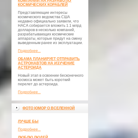
КОМПАНИИ НА РАЗРАБОТКУ
КОСМИЧЕСКИХ КОРАБЛЕЙ
Представляющие интересы
космического ведомства США
недавно официально заявили, что
НАСА собирается вложить 1.1 млрд
долларов в несколько компаний,
разрабатывающих космические
аппараты, которые придут на смену
выведенным ранее из эксплуатации.
Подробнее...
ОБАМА ПЛАНИРУЕТ ОТПРАВИТЬ
АСТРОНАВТОВ НА ИЗУЧЕНИЕ
АСТЕРОИДА
Новый этап в освоении бесконечного
космоса может быть короткий
перелет до астероида.
Подробнее...
ФОТО ЮМОР О ВСЕЛЕННОЙ
ЛУЧШЕ БЫ
Подробнее...
ЛЮБЛЮ ЛЮДЕЙ