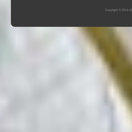
Copyright © 2011-