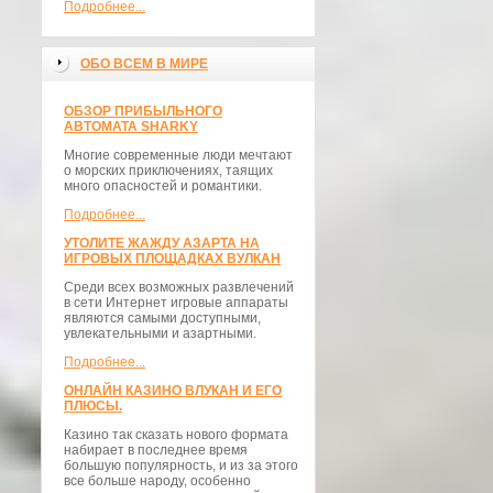
Подробнее...
ОБО ВСЕМ В МИРЕ
ОБЗОР ПРИБЫЛЬНОГО
АВТОМАТА SHARKY
Многие современные люди мечтают
о морских приключениях, таящих
много опасностей и романтики.
Подробнее...
УТОЛИТЕ ЖАЖДУ АЗАРТА НА
ИГРОВЫХ ПЛОЩАДКАХ ВУЛКАН
Среди всех возможных развлечений
в сети Интернет игровые аппараты
являются самыми доступными,
увлекательными и азартными.
Подробнее...
ОНЛАЙН КАЗИНО ВЛУКАН И ЕГО
ПЛЮСЫ.
Казино так сказать нового формата
набирает в последнее время
большую популярность, и из за этого
все больше народу, особенно