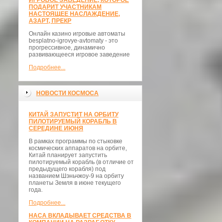
ИГРОВОЕ ЗАВЕДЕНИЕ, КОТОРОЕ
ПОДАРИТ УЧАСТНИКАМ
НАСТОЯЩЕЕ НАСЛАЖДЕНИЕ,
АЗАРТ, ПРЕКР
Онлайн казино игровые автоматы
besplatno-igrovye-avtomaty - это
прогрессивное, динамично
развивающееся игровое заведение
Подробнее...
НОВОСТИ КОСМОСА
КИТАЙ ЗАПУСТИТ НА ОРБИТУ
ПИЛОТИРУЕМЫЙ КОРАБЛЬ В
СЕРЕДИНЕ ИЮНЯ
В рамках программы по стыковке
космических аппаратов на орбите,
Китай планирует запустить
пилотируемый корабль (в отличие от
предыдущего корабля) под
названием Шэньчжоу-9 на орбиту
планеты Земля в июне текущего
года.
Подробнее...
НАСА ВКЛАДЫВАЕТ СРЕДСТВА В