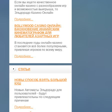
Если вы ищете качественное
онлайн-казино с разнообразием игр
и возможностью выигрыша, то
Эльдорадо Казино Онлайн
Подробнее...
BOLLYWOOD CASINO ОНЛАЙН:
ВДОХНОВЕНИЕ ИНДИЙСКИМ
КИНЕМАТОГРАФОМ ДЛЯ
ЛЮБИТЕЛЕЙ АЗАРТНЫХ ИГР
В последние годы онлайн-казино
становятся всё более популярными,
привлекая игроков по всему миру.
Подробнее...
СТАТЬИ
НОВЫ СПОСОБ ВЗЯТЬ БОЛЬШОЙ
КУШ
Новые Автоматы Эльдорадо для
пользователей - будут
привлекательны по следующим
причинам
Подробнее...