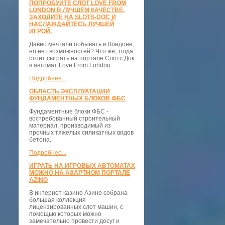
ПОПРОБУЙТЕ СЛОТ LOVE FROM
LONDON В ЛУЧШЕМ КАЧЕСТВЕ.
ЗАХОДИТЕ НА SLOTS-DOC И
НАСЛАЖДАЙТЕСЬ ЛУЧШЕЙ
ИГРОЙ.
Давно мечтали побывать в Лондоне,
но нет возможностей? Что же, тогда
стоит сыграть на портале Слотс Док
в автомат Love From London.
Подробнее...
ОБЛАСТЬ ЭКСПЛУАТАЦИИ
ФУНДАМЕНТНЫХ БЛОКОВ ФБС
Фундаментные блоки ФБС -
востребованный строительный
материал, производимый из
прочных тяжелых силикатных видов
бетона.
Подробнее...
ИГРАТЬ НА ИГРОВЫХ АВТОМАТАХ
МОЖНО НА АЗАРТНОМ ПОРТАЛЕ
AZINO
В интернет казино Азино собрана
большая коллекция
лицензированных слот машин, с
помощью которых можно
замечательно провести досуг и