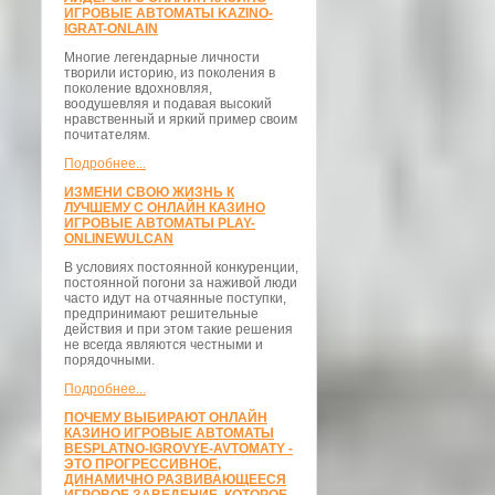
ИГРОВЫЕ АВТОМАТЫ KAZINO-
IGRAT-ONLAIN
Многие легендарные личности
творили историю, из поколения в
поколение вдохновляя,
воодушевляя и подавая высокий
нравственный и яркий пример своим
почитателям.
Подробнее...
ИЗМЕНИ СВОЮ ЖИЗНЬ К
ЛУЧШЕМУ С ОНЛАЙН КАЗИНО
ИГРОВЫЕ АВТОМАТЫ PLAY-
ONLINEWULCAN
В условиях постоянной конкуренции,
постоянной погони за наживой люди
часто идут на отчаянные поступки,
предпринимают решительные
действия и при этом такие решения
не всегда являются честными и
порядочными.
Подробнее...
ПОЧЕМУ ВЫБИРАЮТ ОНЛАЙН
КАЗИНО ИГРОВЫЕ АВТОМАТЫ
BESPLATNO-IGROVYE-AVTOMATY -
ЭТО ПРОГРЕССИВНОЕ,
ДИНАМИЧНО РАЗВИВАЮЩЕЕСЯ