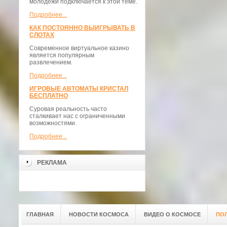
молодежи подключается к этой теме.
Подробнее...
КАК ПОСТОЯННО ВЫИГРЫВАТЬ В
СЛОТАХ
Современное виртуальное казино
является популярным
развлечением.
Подробнее...
ИГРОВЫЕ АВТОМАТЫ КРИСТАЛ
БЕСПЛАТНО
Суровая реальность часто
сталкивает нас с ограниченными
возможностями.
Подробнее...
РЕКЛАМА
ГЛАВНАЯ
НОВОСТИ КОСМОСА
ВИДЕО О КОСМОСЕ
ПО