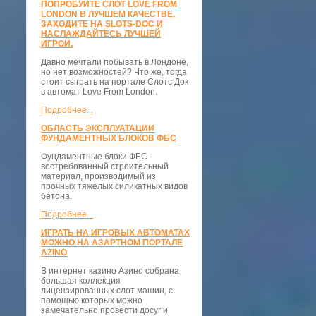
ПОПРОБУЙТЕ СЛОТ LOVE FROM
LONDON В ЛУЧШЕМ КАЧЕСТВЕ.
ЗАХОДИТЕ НА SLOTS-DOC И
НАСЛАЖДАЙТЕСЬ ЛУЧШЕЙ
ИГРОЙ.
Давно мечтали побывать в Лондоне,
но нет возможностей? Что же, тогда
стоит сыграть на портале Слотс Док
в автомат Love From London.
Подробнее...
ОБЛАСТЬ ЭКСПЛУАТАЦИИ
ФУНДАМЕНТНЫХ БЛОКОВ ФБС
Фундаментные блоки ФБС -
востребованный строительный
материал, производимый из
прочных тяжелых силикатных видов
бетона.
Подробнее...
ИГРАТЬ НА ИГРОВЫХ АВТОМАТАХ
МОЖНО НА АЗАРТНОМ ПОРТАЛЕ
AZINO
В интернет казино Азино собрана
большая коллекция
лицензированных слот машин, с
помощью которых можно
замечательно провести досуг и