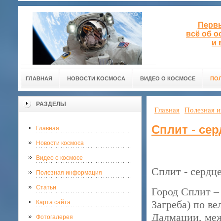
Первы
всё об 
и 
ГЛАВНАЯ
НОВОСТИ КОСМОСА
ВИДЕО О КОСМОСЕ
ПО
РАЗДЕЛЫ
Главная
Полезная 
Сплит - се
Главная
Новости космоса
Видео о космосе
Сплит - сердц
Полезная информация
Статьи
Город Сплит –
Загреба) по в
Карта сайта
Далмации, меж
Фотогалерея