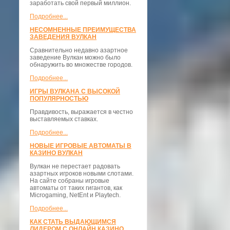
заработать свой первый миллион.
Подробнее...
НЕСОМНЕННЫЕ ПРЕИМУЩЕСТВА
ЗАВЕДЕНИЯ ВУЛКАН
Сравнительно недавно азартное
заведение Вулкан можно было
обнаружить во множестве городов.
Подробнее...
ИГРЫ ВУЛКАНА С ВЫСОКОЙ
ПОПУЛЯРНОСТЬЮ
Правдивость, выражается в честно
выставляемых ставках.
Подробнее...
НОВЫЕ ИГРОВЫЕ АВТОМАТЫ В
КАЗИНО ВУЛКАН
Вулкан не перестает радовать
азартных игроков новыми слотами.
На сайте собраны игровые
автоматы от таких гигантов, как
Microgaming, NetEnt и Playtech.
Подробнее...
КАК СТАТЬ ВЫДАЮЩИМСЯ
ЛИДЕРОМ С ОНЛАЙН КАЗИНО