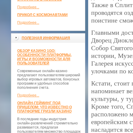
Также в Сплит
Подробнее...
проводятся оз
ПРИКОЛ С КОСМОНАВТАМИ
поистине смож
Подробнее...
Главными дост
ПОЛЕЗНАЯ ИНФОРМАЦИЯ
Дворец Диокл
Собор Святого
ОБЗОР КАЗИНО 1GO:
истории, Музе
ОСОБЕННОСТИ ПЛАТФОРМЫ,
ИГРЫ И ВОЗМОЖНОСТИ ДЛЯ
Галерея искус
ПОЛЬЗОВАТЕЛЕЙ
улочками по к
Современные онлайн-казино
предлагают пользователям широкий
выбор игровых автоматов, бонусных
Кстати, стоит
программ и удобных способов
пополнения счета.
напоминает ве
Подробнее...
культуры, у т
ОНЛАЙН-ГЕЙМИНГ ПОД
Кроме того, С
ПРИЦЕЛОМ: ЧТО ИЗВЕСТНО О
ПЛАТФОРМЕ ГРИЗЛИ КАЗИНО
расположено м
В последние годы индустрия
европейским с
онлайн-развлечений стремительно
развивается, предлагая
насладится вс
пользователям множество площадок