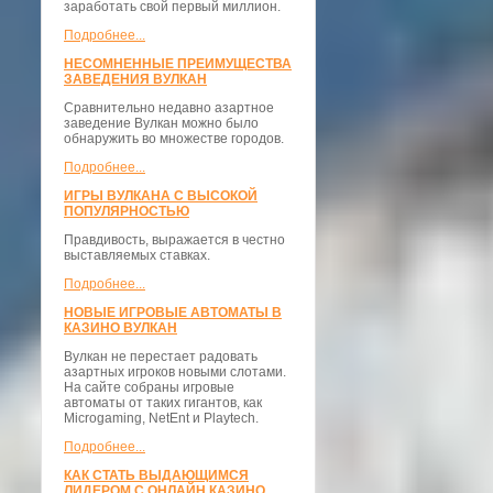
заработать свой первый миллион.
Подробнее...
НЕСОМНЕННЫЕ ПРЕИМУЩЕСТВА
ЗАВЕДЕНИЯ ВУЛКАН
Сравнительно недавно азартное
заведение Вулкан можно было
обнаружить во множестве городов.
Подробнее...
ИГРЫ ВУЛКАНА С ВЫСОКОЙ
ПОПУЛЯРНОСТЬЮ
Правдивость, выражается в честно
выставляемых ставках.
Подробнее...
НОВЫЕ ИГРОВЫЕ АВТОМАТЫ В
КАЗИНО ВУЛКАН
Вулкан не перестает радовать
азартных игроков новыми слотами.
На сайте собраны игровые
автоматы от таких гигантов, как
Microgaming, NetEnt и Playtech.
Подробнее...
КАК СТАТЬ ВЫДАЮЩИМСЯ
ЛИДЕРОМ С ОНЛАЙН КАЗИНО