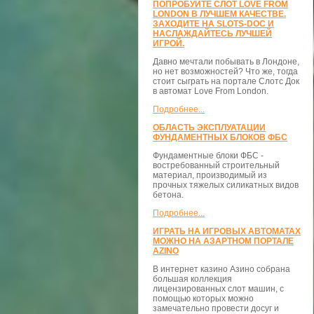
ПОПРОБУЙТЕ СЛОТ LOVE FROM
LONDON В ЛУЧШЕМ КАЧЕСТВЕ.
ЗАХОДИТЕ НА SLOTS-DOC И
НАСЛАЖДАЙТЕСЬ ЛУЧШЕЙ
ИГРОЙ.
Давно мечтали побывать в Лондоне,
но нет возможностей? Что же, тогда
стоит сыграть на портале Слотс Док
в автомат Love From London.
Подробнее...
ОБЛАСТЬ ЭКСПЛУАТАЦИИ
ФУНДАМЕНТНЫХ БЛОКОВ ФБС
Фундаментные блоки ФБС -
востребованный строительный
материал, производимый из
прочных тяжелых силикатных видов
бетона.
Подробнее...
ИГРАТЬ НА ИГРОВЫХ АВТОМАТАХ
МОЖНО НА АЗАРТНОМ ПОРТАЛЕ
AZINO
В интернет казино Азино собрана
большая коллекция
лицензированных слот машин, с
помощью которых можно
замечательно провести досуг и