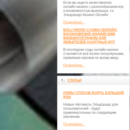
Если вы ищете качественное
онлайн-казино с разнообразием игр
и возможностью выигрыша, то
Эльдорадо Казино Онлайн
Подробнее...
BOLLYWOOD CASINO ОНЛАЙН:
ВДОХНОВЕНИЕ ИНДИЙСКИМ
КИНЕМАТОГРАФОМ ДЛЯ
ЛЮБИТЕЛЕЙ АЗАРТНЫХ ИГР
В последние годы онлайн-казино
становятся всё более популярными,
привлекая игроков по всему миру.
Подробнее...
СТАТЬИ
НОВЫ СПОСОБ ВЗЯТЬ БОЛЬШОЙ
КУШ
Новые Автоматы Эльдорадо для
пользователей - будут
привлекательны по следующим
причинам
Подробнее...