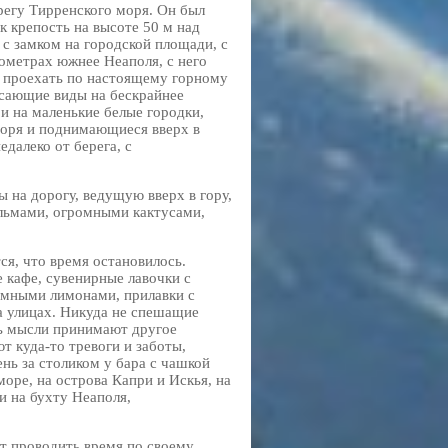
регу Тирренского моря. Он был
к крепость на высоте 50 м над
 с замком на городской площади, с
ометрах южнее Неаполя, с него
 проехать по настоящему горному
ясающие виды на бескрайнее
и на маленькие белые городки,
моря и поднимающиеся вверх в
далеко от берега, с
ы на дорогу, ведущую вверх в гору,
льмами, огромными кактусами,
ся, что время остановилось.
 кафе, сувенирные лавочки с
мными лимонами, прилавки с
а улицах. Никуда не спешащие
сь мысли принимают другое
т куда-то тревоги и заботы,
ень за столиком у бара с чашкой
море, на острова Капри и Искья, на
и на бухту Неаполя,
т проводить время по своему