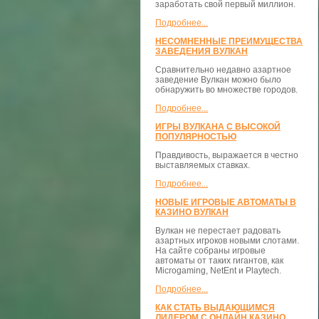
заработать свой первый миллион.
Подробнее...
НЕСОМНЕННЫЕ ПРЕИМУЩЕСТВА
ЗАВЕДЕНИЯ ВУЛКАН
Сравнительно недавно азартное
заведение Вулкан можно было
обнаружить во множестве городов.
Подробнее...
ИГРЫ ВУЛКАНА С ВЫСОКОЙ
ПОПУЛЯРНОСТЬЮ
Правдивость, выражается в честно
выставляемых ставках.
Подробнее...
НОВЫЕ ИГРОВЫЕ АВТОМАТЫ В
КАЗИНО ВУЛКАН
Вулкан не перестает радовать
азартных игроков новыми слотами.
На сайте собраны игровые
автоматы от таких гигантов, как
Microgaming, NetEnt и Playtech.
Подробнее...
КАК СТАТЬ ВЫДАЮЩИМСЯ
ЛИДЕРОМ С ОНЛАЙН КАЗИНО