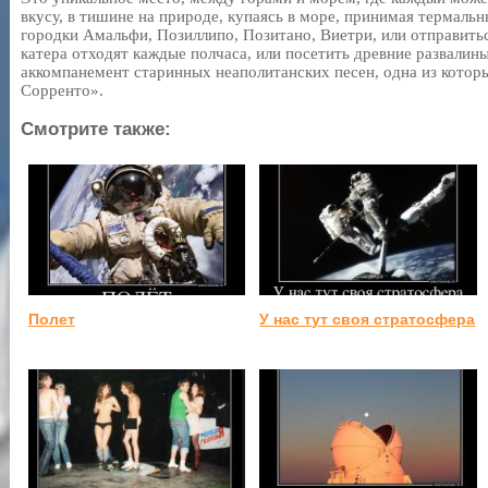
вкусу, в тишине на природе, купаясь в море, принимая термаль
городки Амальфи, Позиллипо, Позитано, Виетри, или отправитьс
катера отходят каждые полчаса, или посетить древние развалин
аккомпанемент старинных неаполитанских песен, одна из котор
Сорренто».
Смотрите также:
Полет
У нас тут своя стратосфера