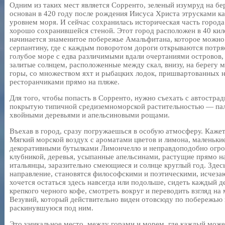
Одним из таких мест является Сорренто, зеленый изумруд на бе
основан в 420 году после рождения Иисуса Христа этрусками ка
уровнем моря. И сейчас сохранилась историческая часть города
хорошо сохранившейся стеной. Этот город расположен в 40 кил
начинается знаменитое побережье Амальфитана, которое можно
серпантину, где с каждым поворотом дороги открываются потр
голубое море с едва различимыми вдали очертаниями островов, 
залитые солнцем, расположенные между скал, внизу, на берегу 
горы, со множеством яхт и рыбацких лодок, пришвартованных не
ресторанчиками прямо на пляже.
Для того, чтобы попасть в Сорренто, нужно съехать с автострад
покрытую типичной средиземноморской растительностью — па
хвойными деревьями и апельсиновыми рощами.
Въехав в город, сразу погружаешься в особую атмосферу. Кажет
Мягкий морской воздух с ароматами цветов и лимона, маленькие
декоративными бутылками Лимончелло и неправдоподобно огро
клубникой, деревья, усыпанные апельсинами, растущие прямо н
итальянцы, заразительно смеющиеся и солнце круглый год. Зде
направление, становятся философскими и поэтическими, исчезаю
хочется остаться здесь навсегда или подольше, сидеть каждый д
крепкого черного кофе, смотреть вокруг и переводить взгляд на 
Везувий, который действительно виден отовсюду по побережью 
раскинувшуюся под ним.
Это уникальное место, между горами и морем, где каждый може