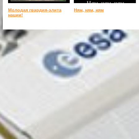
Молодая гвардия-элита
Ням, ням, ням
нации!