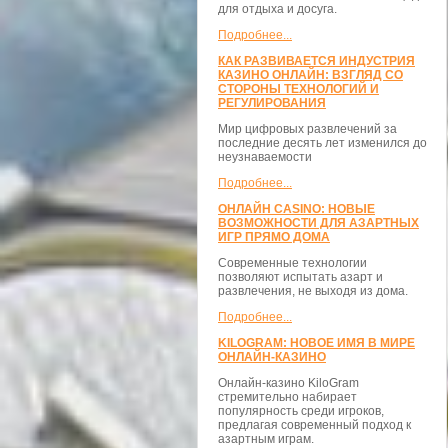
для отдыха и досуга.
Подробнее...
КАК РАЗВИВАЕТСЯ ИНДУСТРИЯ
КАЗИНО ОНЛАЙН: ВЗГЛЯД СО
СТОРОНЫ ТЕХНОЛОГИЙ И
РЕГУЛИРОВАНИЯ
Мир цифровых развлечений за
последние десять лет изменился до
неузнаваемости
Подробнее...
ОНЛАЙН CASINO: НОВЫЕ
ВОЗМОЖНОСТИ ДЛЯ АЗАРТНЫХ
ИГР ПРЯМО ДОМА
Современные технологии
позволяют испытать азарт и
развлечения, не выходя из дома.
Подробнее...
KILOGRAM: НОВОЕ ИМЯ В МИРЕ
ОНЛАЙН-КАЗИНО
Онлайн-казино KiloGram
стремительно набирает
популярность среди игроков,
предлагая современный подход к
азартным играм.