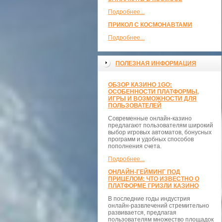
Подробнее...
ПРИКОЛ С КОСМОНАВТАМИ
Подробнее...
ПОЛЕЗНАЯ ИНФОРМАЦИЯ
ОБЗОР КАЗИНО 1GO:
ОСОБЕННОСТИ ПЛАТФОРМЫ,
ИГРЫ И ВОЗМОЖНОСТИ ДЛЯ
ПОЛЬЗОВАТЕЛЕЙ
Современные онлайн-казино
предлагают пользователям широкий
выбор игровых автоматов, бонусных
программ и удобных способов
пополнения счета.
Подробнее...
ОНЛАЙН-ГЕЙМИНГ ПОД
ПРИЦЕЛОМ: ЧТО ИЗВЕСТНО О
ПЛАТФОРМЕ ГРИЗЛИ КАЗИНО
В последние годы индустрия
онлайн-развлечений стремительно
развивается, предлагая
пользователям множество площадок