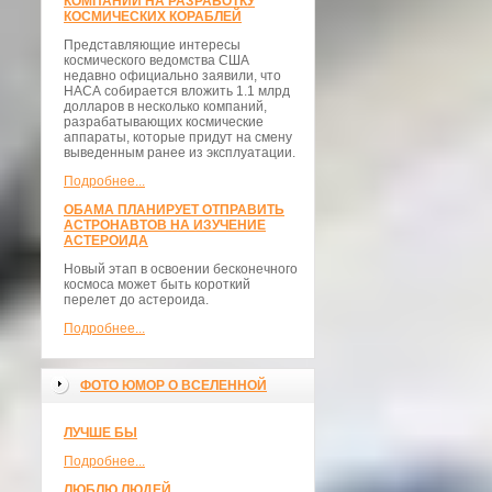
КОМПАНИИ НА РАЗРАБОТКУ
КОСМИЧЕСКИХ КОРАБЛЕЙ
Представляющие интересы
космического ведомства США
недавно официально заявили, что
НАСА собирается вложить 1.1 млрд
долларов в несколько компаний,
разрабатывающих космические
аппараты, которые придут на смену
выведенным ранее из эксплуатации.
Подробнее...
ОБАМА ПЛАНИРУЕТ ОТПРАВИТЬ
АСТРОНАВТОВ НА ИЗУЧЕНИЕ
АСТЕРОИДА
Новый этап в освоении бесконечного
космоса может быть короткий
перелет до астероида.
Подробнее...
ФОТО ЮМОР О ВСЕЛЕННОЙ
ЛУЧШЕ БЫ
Подробнее...
ЛЮБЛЮ ЛЮДЕЙ