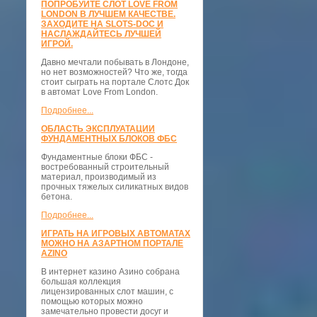
ПОПРОБУЙТЕ СЛОТ LOVE FROM
LONDON В ЛУЧШЕМ КАЧЕСТВЕ.
ЗАХОДИТЕ НА SLOTS-DOC И
НАСЛАЖДАЙТЕСЬ ЛУЧШЕЙ
ИГРОЙ.
Давно мечтали побывать в Лондоне,
но нет возможностей? Что же, тогда
стоит сыграть на портале Слотс Док
в автомат Love From London.
Подробнее...
ОБЛАСТЬ ЭКСПЛУАТАЦИИ
ФУНДАМЕНТНЫХ БЛОКОВ ФБС
Фундаментные блоки ФБС -
востребованный строительный
материал, производимый из
прочных тяжелых силикатных видов
бетона.
Подробнее...
ИГРАТЬ НА ИГРОВЫХ АВТОМАТАХ
МОЖНО НА АЗАРТНОМ ПОРТАЛЕ
AZINO
В интернет казино Азино собрана
большая коллекция
лицензированных слот машин, с
помощью которых можно
замечательно провести досуг и