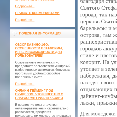
благодаря ста
Подробнее...
Святого Стефа
ПРИКОЛ С КОСМОНАВТАМИ
города, так на
Подробнее...
церковь Свято
барельефы и мо
ПОЛЕЗНАЯ ИНФОРМАЦИЯ
острова, там 
раннехристиан
ОБЗОР КАЗИНО 1GO:
городков акку
ОСОБЕННОСТИ ПЛАТФОРМЫ,
ИГРЫ И ВОЗМОЖНОСТИ ДЛЯ
стиле и цвето
ПОЛЬЗОВАТЕЛЕЙ
колорит. На ул
Современные онлайн-казино
предлагают пользователям широкий
утопает в зел
выбор игровых автоматов, бонусных
программ и удобных способов
набережная, д
пополнения счета.
находят своих
Подробнее...
отдыхающих пр
ОНЛАЙН-ГЕЙМИНГ ПОД
ПРИЦЕЛОМ: ЧТО ИЗВЕСТНО О
дайвинг-клубы,
ПЛАТФОРМЕ ГРИЗЛИ КАЗИНО
лыжи, прыжки
В последние годы индустрия
онлайн-развлечений стремительно
развивается, предлагая
Для молодежи
пользователям множество площадок