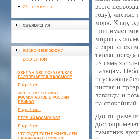
всего первозда
Обо всём в мире
году), чистые
моря. Хвар, о
ОБЪЯВЛЕНИЯ
принимает мно
мировых знам
с европейским
ВИДЕО О КОСМОСЕ И
теплая погода
ВСЕЛЕННОЙ
из самых солн
пальцам. Небо
ЭКИПАЖ МКС ПОКАЗАЛ, КАК
РАЗВЛЕКАЕТСЯ В КОСМОСЕ
спускающийся 
Подробнее...
чистая и проз
ЖЕСТЬ КАК ГОТОВЯТ
лаванды и роз
КОСМОНАВТОВ В РОССИИ
на спокойный 
ПРИКОЛ
Подробнее...
Достопримечат
ПЕРВЫЙ КОСМОНАВТ
достопримечат
Подробнее...
памятник архи
ЧТО БУДЕТ ЕСЛИ ПУКНУТЬ ИЛИ
ЗАПЛАКАТЬ В КОСМОСЕ