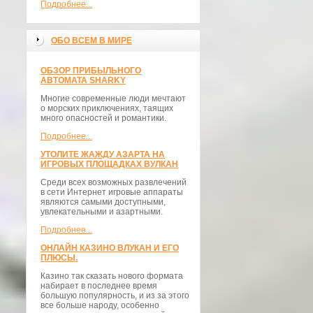
Подробнее...
ОБО ВСЕМ В МИРЕ
ОБЗОР ПРИБЫЛЬНОГО
АВТОМАТА SHARKY
Многие современные люди мечтают
о морских приключениях, таящих
много опасностей и романтики.
Подробнее...
УТОЛИТЕ ЖАЖДУ АЗАРТА НА
ИГРОВЫХ ПЛОЩАДКАХ ВУЛКАН
Среди всех возможных развлечений
в сети Интернет игровые аппараты
являются самыми доступными,
увлекательными и азартными.
Подробнее...
ОНЛАЙН КАЗИНО ВЛУКАН И ЕГО
ПЛЮСЫ.
Казино так сказать нового формата
набирает в последнее время
большую популярность, и из за этого
все больше народу, особенно