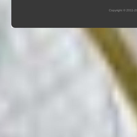
Copyright © 2011-