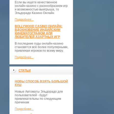
Если вы ищете качественное
онлайн-казино с разнообразием игр
и возможностью выигрыша, то
Эльдорадо Казино Онлайн
Подробнее...
BOLLYWOOD CASINO ОНЛАЙН:
ВДОХНОВЕНИЕ ИНДИЙСКИМ
КИНЕМАТОГРАФОМ ДЛЯ
ЛЮБИТЕЛЕЙ АЗАРТНЫХ ИГР
В последние годы онлайн-казино
становятся всё более популярными,
привлекая игроков по всему миру.
Подробнее...
СТАТЬИ
НОВЫ СПОСОБ ВЗЯТЬ БОЛЬШОЙ
КУШ
Новые Автоматы Эльдорадо для
пользователей - будут
привлекательны по следующим
причинам
Подробнее...