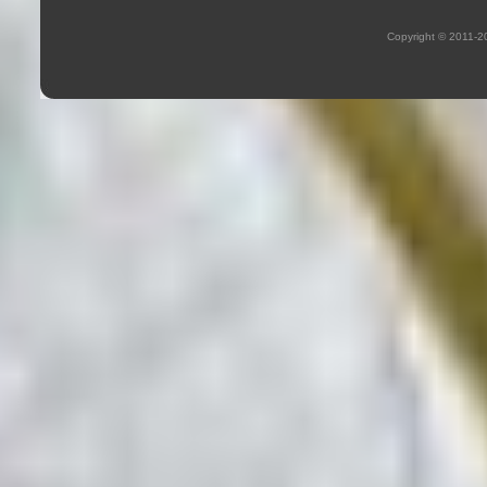
Copyright © 2011-