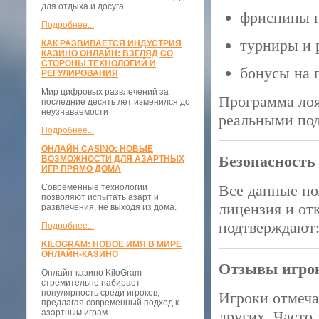
для отдыха и досуга.
фриспины н
Подробнее...
турниры и 
КАК РАЗВИВАЕТСЯ ИНДУСТРИЯ
КАЗИНО ОНЛАЙН: ВЗГЛЯД СО
СТОРОНЫ ТЕХНОЛОГИЙ И
бонусы на 
РЕГУЛИРОВАНИЯ
Мир цифровых развлечений за
Программа лоя
последние десять лет изменился до
неузнаваемости
реальными по
Подробнее...
ОНЛАЙН CASINO: НОВЫЕ
Безопасность
ВОЗМОЖНОСТИ ДЛЯ АЗАРТНЫХ
ИГР ПРЯМО ДОМА
Все данные по
Современные технологии
позволяют испытать азарт и
лицензия и от
развлечения, не выходя из дома.
подтверждают
Подробнее...
KILOGRAM: НОВОЕ ИМЯ В МИРЕ
ОНЛАЙН-КАЗИНО
Отзывы игрок
Онлайн-казино KiloGram
стремительно набирает
популярность среди игроков,
Игроки отмеча
предлагая современный подход к
азартным играм.
других. Часто 