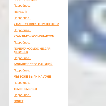
Подробнее...
ПЕРВЫЙ
Подробнее...
У НАС ТУТ СВОЯ СТРАТОСФЕРА
Подробнее...
ХОЧУ БЫТЬ КОСМОНАВТОМ
Подробнее...
ПОЧЕМУ КОСМОС НЕ ДЛЯ
ДЕВУШЕК
Подробнее...
БОЛЬШЕ ВСЕГО САНКЦИЙ
Подробнее...
МЫ ТОЖЕ БЫЛИ НА ЛУНЕ
Подробнее...
ТЕМ ВРЕМЕНЕМ
Подробнее...
ПОЛЕТ