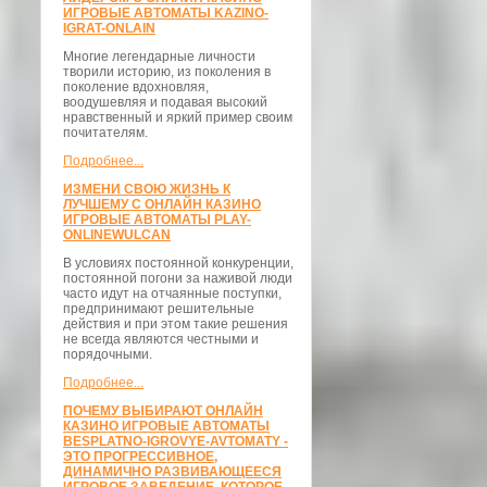
ИГРОВЫЕ АВТОМАТЫ KAZINO-
IGRAT-ONLAIN
Многие легендарные личности
творили историю, из поколения в
поколение вдохновляя,
воодушевляя и подавая высокий
нравственный и яркий пример своим
почитателям.
Подробнее...
ИЗМЕНИ СВОЮ ЖИЗНЬ К
ЛУЧШЕМУ С ОНЛАЙН КАЗИНО
ИГРОВЫЕ АВТОМАТЫ PLAY-
ONLINEWULCAN
В условиях постоянной конкуренции,
постоянной погони за наживой люди
часто идут на отчаянные поступки,
предпринимают решительные
действия и при этом такие решения
не всегда являются честными и
порядочными.
Подробнее...
ПОЧЕМУ ВЫБИРАЮТ ОНЛАЙН
КАЗИНО ИГРОВЫЕ АВТОМАТЫ
BESPLATNO-IGROVYE-AVTOMATY -
ЭТО ПРОГРЕССИВНОЕ,
ДИНАМИЧНО РАЗВИВАЮЩЕЕСЯ