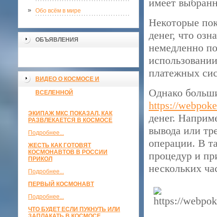
имеет выбранн
Обо всём в мире
Некоторые по
денег, что озн
ОБЪЯВЛЕНИЯ
немедленно по
использовании
платежных сис
ВИДЕО О КОСМОСЕ И
Однако больши
ВСЕЛЕННОЙ
https://webpoke
ЭКИПАЖ МКС ПОКАЗАЛ, КАК
денег. Наприм
РАЗВЛЕКАЕТСЯ В КОСМОСЕ
вывода или тр
Подробнее...
операции. В т
ЖЕСТЬ КАК ГОТОВЯТ
КОСМОНАВТОВ В РОССИИ
процедур и пр
ПРИКОЛ
нескольких ча
Подробнее...
ПЕРВЫЙ КОСМОНАВТ
Подробнее...
ЧТО БУДЕТ ЕСЛИ ПУКНУТЬ ИЛИ
ЗАПЛАКАТЬ В КОСМОСЕ