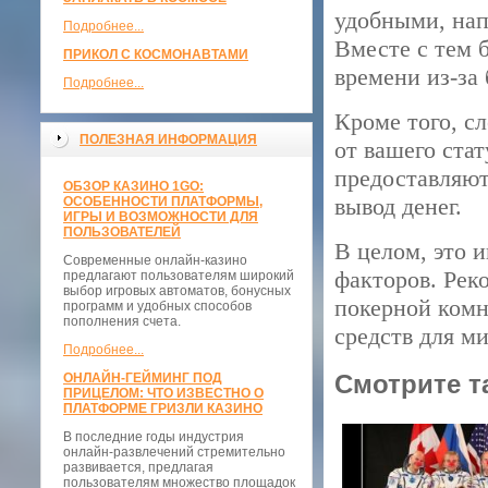
удобными, нап
Подробнее...
Вместе с тем 
ПРИКОЛ С КОСМОНАВТАМИ
времени из-за
Подробнее...
Кроме того, сл
ПОЛЕЗНАЯ ИНФОРМАЦИЯ
от вашего ста
предоставляют
ОБЗОР КАЗИНО 1GO:
вывод денег.
ОСОБЕННОСТИ ПЛАТФОРМЫ,
ИГРЫ И ВОЗМОЖНОСТИ ДЛЯ
ПОЛЬЗОВАТЕЛЕЙ
В целом, это 
Современные онлайн-казино
факторов. Рек
предлагают пользователям широкий
выбор игровых автоматов, бонусных
покерной комн
программ и удобных способов
пополнения счета.
средств для м
Подробнее...
Смотрите т
ОНЛАЙН-ГЕЙМИНГ ПОД
ПРИЦЕЛОМ: ЧТО ИЗВЕСТНО О
ПЛАТФОРМЕ ГРИЗЛИ КАЗИНО
В последние годы индустрия
онлайн-развлечений стремительно
развивается, предлагая
пользователям множество площадок