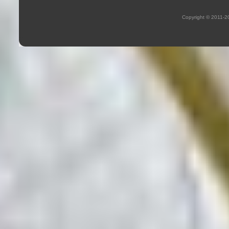
Copyright © 2011-