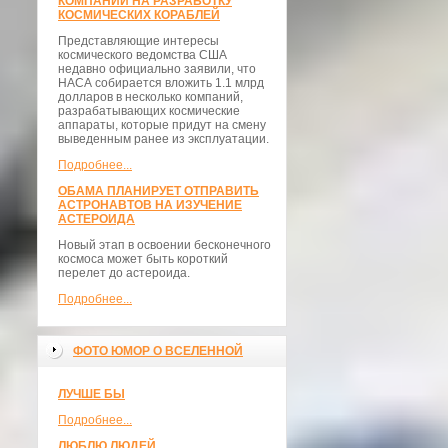
КОМПАНИИ НА РАЗРАБОТКУ
КОСМИЧЕСКИХ КОРАБЛЕЙ
Представляющие интересы
космического ведомства США
недавно официально заявили, что
НАСА собирается вложить 1.1 млрд
долларов в несколько компаний,
разрабатывающих космические
аппараты, которые придут на смену
выведенным ранее из эксплуатации.
Подробнее...
ОБАМА ПЛАНИРУЕТ ОТПРАВИТЬ
АСТРОНАВТОВ НА ИЗУЧЕНИЕ
АСТЕРОИДА
Новый этап в освоении бесконечного
космоса может быть короткий
перелет до астероида.
Подробнее...
ФОТО ЮМОР О ВСЕЛЕННОЙ
ЛУЧШЕ БЫ
Подробнее...
ЛЮБЛЮ ЛЮДЕЙ