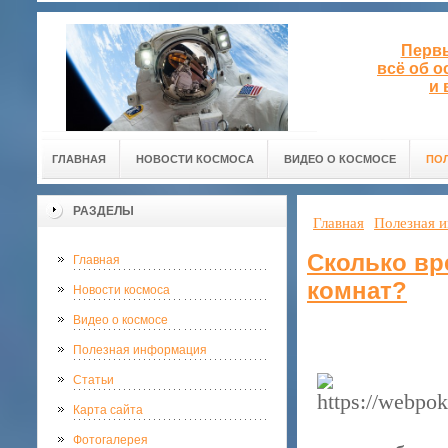
Первы
всё об 
и 
ГЛАВНАЯ
НОВОСТИ КОСМОСА
ВИДЕО О КОСМОСЕ
ПО
РАЗДЕЛЫ
Главная
Полезная 
Сколько вр
Главная
комнат?
Новости космоса
Видео о космосе
Полезная информация
Статьи
Карта сайта
Фотогалерея