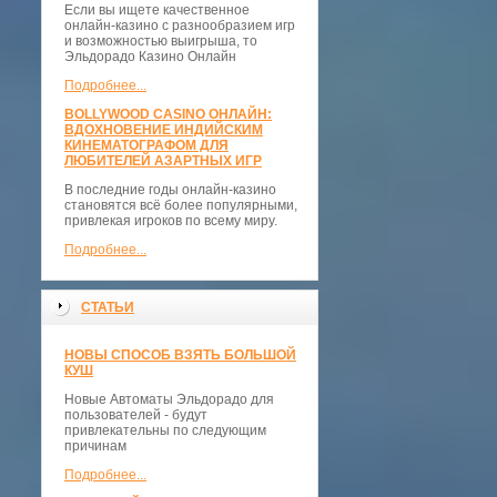
Если вы ищете качественное
онлайн-казино с разнообразием игр
и возможностью выигрыша, то
Эльдорадо Казино Онлайн
Подробнее...
BOLLYWOOD CASINO ОНЛАЙН:
ВДОХНОВЕНИЕ ИНДИЙСКИМ
КИНЕМАТОГРАФОМ ДЛЯ
ЛЮБИТЕЛЕЙ АЗАРТНЫХ ИГР
В последние годы онлайн-казино
становятся всё более популярными,
привлекая игроков по всему миру.
Подробнее...
СТАТЬИ
НОВЫ СПОСОБ ВЗЯТЬ БОЛЬШОЙ
КУШ
Новые Автоматы Эльдорадо для
пользователей - будут
привлекательны по следующим
причинам
Подробнее...