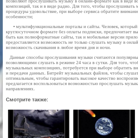
позволяют прослушивать музыку в онлайн-формате как в виде в
композиций, так и в виде радио. Для того, чтобы прослушивать 
процедуры удовольствие, при выборе сервиса обратите внимани
особенности;
• мультифункциональные порталы и сайты. Человек, который 
круглосуточном формате без оплаты подписки, предпочитает вы
быть как полноформатные сайты, так и мобильные версии прил
предоставляется возможность не только слушать музыку в онла
возможность скачивания в любое время дня и ночи.
Данные способы прослушивания музыки считаются популярным
позволяющими слушать в режиме 24 часа в сутки. Для того, что
музыкальных композициях, потребуется при выборе обратить в
и передачи данных. Битрейт музыкальных файлов, чтобы слушат
оптимальным, чтобы гарантировать высокое качество воспроизв
предлагается воспользоваться возможностью прослушать музы
направлениях.
Смотрите также: