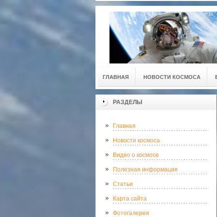
ГЛАВНАЯ
НОВОСТИ КОСМОСА
РАЗДЕЛЫ
Главная
Новости космоса
Видео о космосе
Полезная информация
Статьи
Карта сайта
Фотогалерея