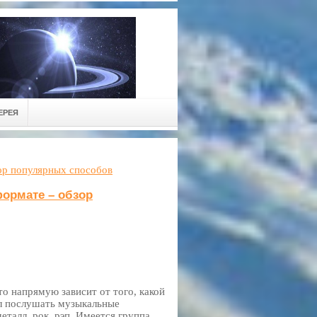
ЕРЕЯ
ор популярных способов
формате – обзор
о напрямую зависит от того, какой
л послушать музыкальные
талл, рок, рэп. Имеется группа