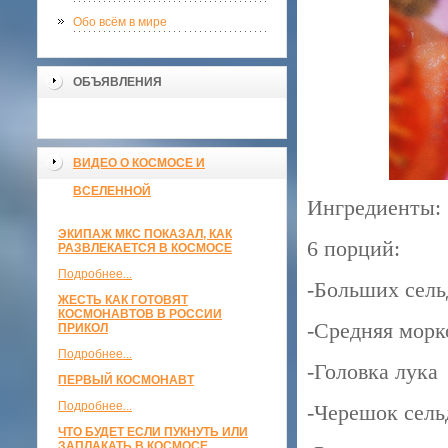
Обо всём в мире
ОБЪЯВЛЕНИЯ
ВИДЕО О КОСМОСЕ И
ВСЕЛЕННОЙ
Ингредиенты:
ЭКИПАЖ МКС ПОКАЗАЛ, КАК
6 порций:
РАЗВЛЕКАЕТСЯ В КОСМОСЕ
Подробнее...
-Больших сельд
ЖЕСТЬ КАК ГОТОВЯТ
КОСМОНАВТОВ В РОССИИ
-Средняя морк
ПРИКОЛ
Подробнее...
-Головка лука
ПЕРВЫЙ КОСМОНАВТ
Подробнее...
-Черешок сель
ЧТО БУДЕТ ЕСЛИ ПУКНУТЬ ИЛИ
ЗАПЛАКАТЬ В КОСМОСЕ