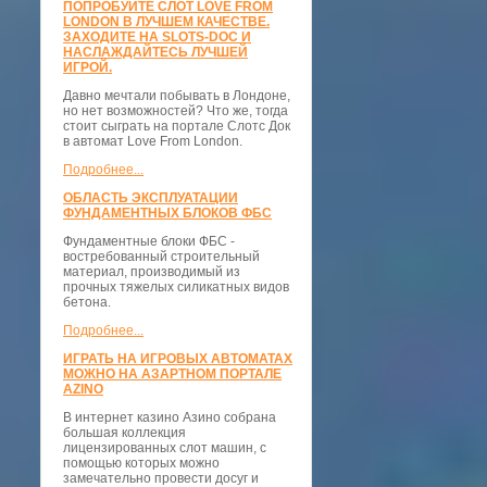
ПОПРОБУЙТЕ СЛОТ LOVE FROM
LONDON В ЛУЧШЕМ КАЧЕСТВЕ.
ЗАХОДИТЕ НА SLOTS-DOC И
НАСЛАЖДАЙТЕСЬ ЛУЧШЕЙ
ИГРОЙ.
Давно мечтали побывать в Лондоне,
но нет возможностей? Что же, тогда
стоит сыграть на портале Слотс Док
в автомат Love From London.
Подробнее...
ОБЛАСТЬ ЭКСПЛУАТАЦИИ
ФУНДАМЕНТНЫХ БЛОКОВ ФБС
Фундаментные блоки ФБС -
востребованный строительный
материал, производимый из
прочных тяжелых силикатных видов
бетона.
Подробнее...
ИГРАТЬ НА ИГРОВЫХ АВТОМАТАХ
МОЖНО НА АЗАРТНОМ ПОРТАЛЕ
AZINO
В интернет казино Азино собрана
большая коллекция
лицензированных слот машин, с
помощью которых можно
замечательно провести досуг и