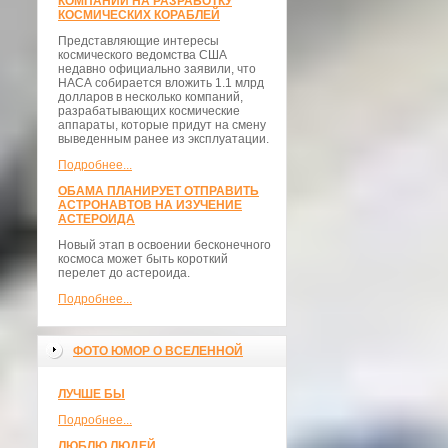
КОМПАНИИ НА РАЗРАБОТКУ
КОСМИЧЕСКИХ КОРАБЛЕЙ
Представляющие интересы
космического ведомства США
недавно официально заявили, что
НАСА собирается вложить 1.1 млрд
долларов в несколько компаний,
разрабатывающих космические
аппараты, которые придут на смену
выведенным ранее из эксплуатации.
Подробнее...
ОБАМА ПЛАНИРУЕТ ОТПРАВИТЬ
АСТРОНАВТОВ НА ИЗУЧЕНИЕ
АСТЕРОИДА
Новый этап в освоении бесконечного
космоса может быть короткий
перелет до астероида.
Подробнее...
ФОТО ЮМОР О ВСЕЛЕННОЙ
ЛУЧШЕ БЫ
Подробнее...
ЛЮБЛЮ ЛЮДЕЙ