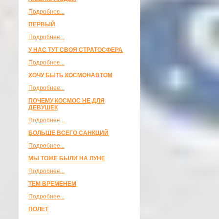
Подробнее...
ПЕРВЫЙ
Подробнее...
У НАС ТУТ СВОЯ СТРАТОСФЕРА
Подробнее...
ХОЧУ БЫТЬ КОСМОНАВТОМ
Подробнее...
ПОЧЕМУ КОСМОС НЕ ДЛЯ
ДЕВУШЕК
Подробнее...
БОЛЬШЕ ВСЕГО САНКЦИЙ
Подробнее...
МЫ ТОЖЕ БЫЛИ НА ЛУНЕ
Подробнее...
ТЕМ ВРЕМЕНЕМ
Подробнее...
ПОЛЕТ