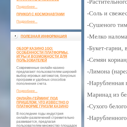
-Растительного
Подробнее...
-Соль и свеже
ПРИКОЛ С КОСМОНАВТАМИ
Подробнее...
-Сушеного тимь
-Мелко наломан
ПОЛЕЗНАЯ ИНФОРМАЦИЯ
-Букет-гарни,
ОБЗОР КАЗИНО 1GO:
ОСОБЕННОСТИ ПЛАТФОРМЫ,
ИГРЫ И ВОЗМОЖНОСТИ ДЛЯ
-Семян корианд
ПОЛЬЗОВАТЕЛЕЙ
Современные онлайн-казино
-Лимона (наре
предлагают пользователям широкий
выбор игровых автоматов, бонусных
программ и удобных способов
-Нарубленная
пополнения счета.
Подробнее...
Маринад из бе
ОНЛАЙН-ГЕЙМИНГ ПОД
ПРИЦЕЛОМ: ЧТО ИЗВЕСТНО О
-Сухого белого
ПЛАТФОРМЕ ГРИЗЛИ КАЗИНО
В последние годы индустрия
-Нарубленного 
онлайн-развлечений стремительно
развивается, предлагая
пользователям множество площадок