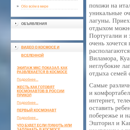
похожи на ита
Обо всём в мире
уникальные оч
лагуны. Приех
ОБЪЯВЛЕНИЯ
отдыхом можно
Португалии и 
очень хочется 
ВИДЕО О КОСМОСЕ И
располагаются
ВСЕЛЕННОЙ
Виламора, Куа
неглубокие ла
ЭКИПАЖ МКС ПОКАЗАЛ, КАК
отдыха семей 
РАЗВЛЕКАЕТСЯ В КОСМОСЕ
Подробнее...
Самые различн
ЖЕСТЬ КАК ГОТОВЯТ
КОСМОНАВТОВ В РОССИИ
и комфортабе
ПРИКОЛ
интернет, тел
Подробнее...
оставить ребе
ПЕРВЫЙ КОСМОНАВТ
побережье и н
Подробнее...
Эшторил и Каш
ЧТО БУДЕТ ЕСЛИ ПУКНУТЬ ИЛИ
ЗАПЛАКАТЬ В КОСМОСЕ