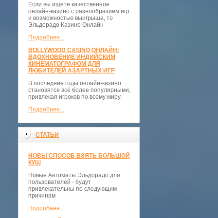
Если вы ищете качественное
онлайн-казино с разнообразием игр
и возможностью выигрыша, то
Эльдорадо Казино Онлайн
Подробнее...
BOLLYWOOD CASINO ОНЛАЙН:
ВДОХНОВЕНИЕ ИНДИЙСКИМ
КИНЕМАТОГРАФОМ ДЛЯ
ЛЮБИТЕЛЕЙ АЗАРТНЫХ ИГР
В последние годы онлайн-казино
становятся всё более популярными,
привлекая игроков по всему миру.
Подробнее...
СТАТЬИ
НОВЫ СПОСОБ ВЗЯТЬ БОЛЬШОЙ
КУШ
Новые Автоматы Эльдорадо для
пользователей - будут
привлекательны по следующим
причинам
Подробнее...