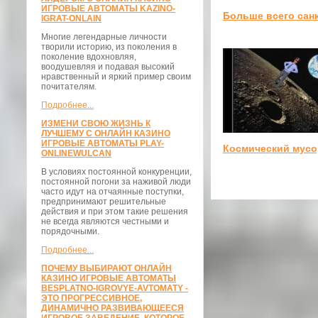
ИГРОВЫЕ АВТОМАТЫ KAZINO-
Больше всего сан
IGRAT-ONLAIN
Многие легендарные личности
творили историю, из поколения в
поколение вдохновляя,
воодушевляя и подавая высокий
нравственный и яркий пример своим
почитателям.
Подробнее...
ИЗМЕНИ СВОЮ ЖИЗНЬ К
ЛУЧШЕМУ С ОНЛАЙН КАЗИНО
ИГРОВЫЕ АВТОМАТЫ PLAY-
Космический мусо
ONLINEWULCAN
В условиях постоянной конкуренции,
постоянной погони за наживой люди
часто идут на отчаянные поступки,
предпринимают решительные
действия и при этом такие решения
не всегда являются честными и
порядочными.
Подробнее...
ПОЧЕМУ ВЫБИРАЮТ ОНЛАЙН
КАЗИНО ИГРОВЫЕ АВТОМАТЫ
BESPLATNO-IGROVYE-AVTOMATY -
ЭТО ПРОГРЕССИВНОЕ,
ДИНАМИЧНО РАЗВИВАЮЩЕЕСЯ