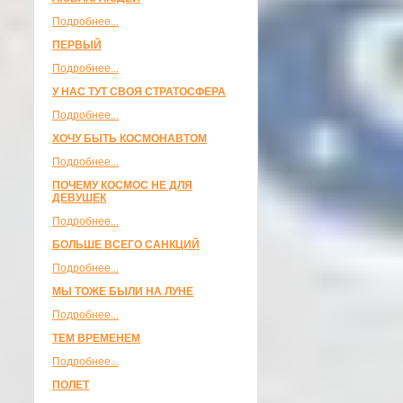
Подробнее...
ПЕРВЫЙ
Подробнее...
У НАС ТУТ СВОЯ СТРАТОСФЕРА
Подробнее...
ХОЧУ БЫТЬ КОСМОНАВТОМ
Подробнее...
ПОЧЕМУ КОСМОС НЕ ДЛЯ
ДЕВУШЕК
Подробнее...
БОЛЬШЕ ВСЕГО САНКЦИЙ
Подробнее...
МЫ ТОЖЕ БЫЛИ НА ЛУНЕ
Подробнее...
ТЕМ ВРЕМЕНЕМ
Подробнее...
ПОЛЕТ