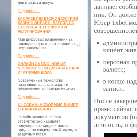
для отдыха и досуга.
данные: сообщ
Подробнее...
ник. Он долже
КАК РАЗВИВАЕТСЯ ИНДУСТРИЯ
Юзер 1хbet мо
КАЗИНО ОНЛАЙН: ВЗГЛЯД СО
СТОРОНЫ ТЕХНОЛОГИЙ И
совер
РЕГУЛИРОВАНИЯ
Мир цифровых развлечений за
администра
последние десять лет изменился до
неузнаваемости
клиент
Подробнее...
персонал п
ОНЛАЙН CASINO: НОВЫЕ
валю
ВОЗМОЖНОСТИ ДЛЯ АЗАРТНЫХ
ИГР ПРЯМО ДОМА
в конце на
Современные технологии
позволяют испытать азарт и
за
развлечения, не выходя из дома.
Подробнее...
После завершен
KILOGRAM: НОВОЕ ИМЯ В МИРЕ
прямо сейчас 
ОНЛАЙН-КАЗИНО
документов (п
Онлайн-казино KiloGram
стремительно набирает
личность, и ф
популярность среди игроков,
предлагая современный подход к
азартным играм.