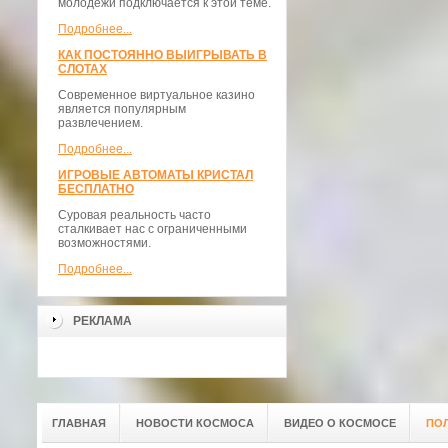
молодежи подключается к этой теме.
Подробнее...
КАК ПОСТОЯННО ВЫИГРЫВАТЬ В
СЛОТАХ
Современное виртуальное казино
является популярным
развлечением.
Подробнее...
ИГРОВЫЕ АВТОМАТЫ КРИСТАЛ
БЕСПЛАТНО
Суровая реальность часто
сталкивает нас с ограниченными
возможностями.
Подробнее...
РЕКЛАМА
ГЛАВНАЯ
НОВОСТИ КОСМОСА
ВИДЕО О КОСМОСЕ
ПО