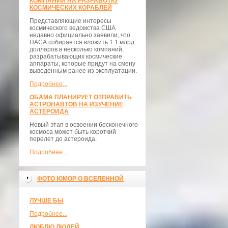
КОМПАНИИ НА РАЗРАБОТКУ
КОСМИЧЕСКИХ КОРАБЛЕЙ
Представляющие интересы
космического ведомства США
недавно официально заявили, что
НАСА собирается вложить 1.1 млрд
долларов в несколько компаний,
разрабатывающих космические
аппараты, которые придут на смену
выведенным ранее из эксплуатации.
Подробнее...
ОБАМА ПЛАНИРУЕТ ОТПРАВИТЬ
АСТРОНАВТОВ НА ИЗУЧЕНИЕ
АСТЕРОИДА
Новый этап в освоении бесконечного
космоса может быть короткий
перелет до астероида.
Подробнее...
ФОТО ЮМОР О ВСЕЛЕННОЙ
ЛУЧШЕ БЫ
Подробнее...
ЛЮБЛЮ ЛЮДЕЙ