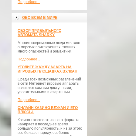
Подробнее...
ОБО ВСЕМ В МИРЕ
ОБЗОР ПРИБЫЛЬНОГО
АВТОМАТА SHARKY
Многие современные люди мечтают
о морских приключениях, таящих
много опасностей и романтики.
Подробнее...
УТОЛИТЕ ЖАЖДУ АЗАРТА НА
ИГРОВЫХ ПЛОЩАДКАХ ВУЛКАН
Среди всех возможных развлечений
в сети Интернет игровые аппараты
являются самыми доступными,
увлекательными и азартными.
Подробнее...
ОНЛАЙН КАЗИНО ВЛУКАН И ЕГО
ПЛЮСЫ.
Казино так сказать нового формата
набирает в последнее время
большую популярность, и из за этого
все больше народу, особенно