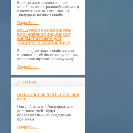
Если вы ищете качественное
онлайн-казино с разнообразием игр
и возможностью выигрыша, то
Эльдорадо Казино Онлайн
Подробнее...
BOLLYWOOD CASINO ОНЛАЙН:
ВДОХНОВЕНИЕ ИНДИЙСКИМ
КИНЕМАТОГРАФОМ ДЛЯ
ЛЮБИТЕЛЕЙ АЗАРТНЫХ ИГР
В последние годы онлайн-казино
становятся всё более популярными,
привлекая игроков по всему миру.
Подробнее...
СТАТЬИ
НОВЫ СПОСОБ ВЗЯТЬ БОЛЬШОЙ
КУШ
Новые Автоматы Эльдорадо для
пользователей - будут
привлекательны по следующим
причинам
Подробнее...