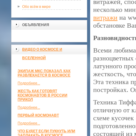
витражей, спо
Обо всём в мире
несколько мин
витражи
на ww
обстановке Ва
ОБЪЯВЛЕНИЯ
Разновидност
Всеми любимая
ВИДЕО О КОСМОСЕ И
разноцветных 
ВСЕЛЕННОЙ
латунного про
ЭКИПАЖ МКС ПОКАЗАЛ, КАК
жесткость, чт
РАЗВЛЕКАЕТСЯ В КОСМОСЕ
Эта техника п
Подробнее...
постройках. О
ЖЕСТЬ КАК ГОТОВЯТ
КОСМОНАВТОВ В РОССИИ
ПРИКОЛ
Техника Тиффа
Подробнее...
отличную от к
ПЕРВЫЙ КОСМОНАВТ
схеме кусочек
Подробнее...
подготовленно
ЧТО БУДЕТ ЕСЛИ ПУКНУТЬ ИЛИ
состоящей из 
ЗАПЛАКАТЬ В КОСМОСЕ