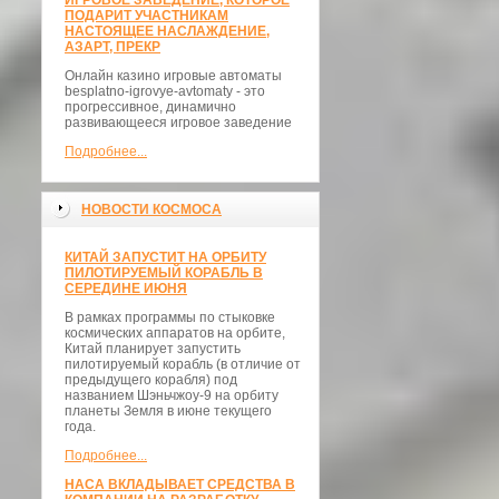
ИГРОВОЕ ЗАВЕДЕНИЕ, КОТОРОЕ
ПОДАРИТ УЧАСТНИКАМ
НАСТОЯЩЕЕ НАСЛАЖДЕНИЕ,
АЗАРТ, ПРЕКР
Онлайн казино игровые автоматы
besplatno-igrovye-avtomaty - это
прогрессивное, динамично
развивающееся игровое заведение
Подробнее...
НОВОСТИ КОСМОСА
КИТАЙ ЗАПУСТИТ НА ОРБИТУ
ПИЛОТИРУЕМЫЙ КОРАБЛЬ В
СЕРЕДИНЕ ИЮНЯ
В рамках программы по стыковке
космических аппаратов на орбите,
Китай планирует запустить
пилотируемый корабль (в отличие от
предыдущего корабля) под
названием Шэньчжоу-9 на орбиту
планеты Земля в июне текущего
года.
Подробнее...
НАСА ВКЛАДЫВАЕТ СРЕДСТВА В