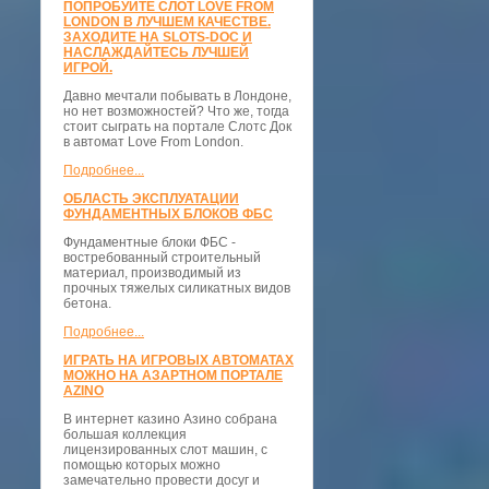
ПОПРОБУЙТЕ СЛОТ LOVE FROM
LONDON В ЛУЧШЕМ КАЧЕСТВЕ.
ЗАХОДИТЕ НА SLOTS-DOC И
НАСЛАЖДАЙТЕСЬ ЛУЧШЕЙ
ИГРОЙ.
Давно мечтали побывать в Лондоне,
но нет возможностей? Что же, тогда
стоит сыграть на портале Слотс Док
в автомат Love From London.
Подробнее...
ОБЛАСТЬ ЭКСПЛУАТАЦИИ
ФУНДАМЕНТНЫХ БЛОКОВ ФБС
Фундаментные блоки ФБС -
востребованный строительный
материал, производимый из
прочных тяжелых силикатных видов
бетона.
Подробнее...
ИГРАТЬ НА ИГРОВЫХ АВТОМАТАХ
МОЖНО НА АЗАРТНОМ ПОРТАЛЕ
AZINO
В интернет казино Азино собрана
большая коллекция
лицензированных слот машин, с
помощью которых можно
замечательно провести досуг и