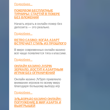
Подробнее...
ПОКЕРДОМ БЕСПЛАТНЫЕ
ТУРНИРЫ: СТАРТУЙ В ПОКЕРЕ
БЕЗ ВЛОЖЕНИЙ
Начать играть в онлайн-покер без
депозита — это реально.
Подробнее...
RETRO CASINO: КОГДА АЗАРТ
ВСТРЕЧАЕТ СТИЛЬ ИЗ ПРОШЛОГО
В мире современных онлайн-казино
всё чаще появляется тяга к классике.
Подробнее...
ОНЛАЙН КАЗИНО JVSPIN
ЗЕРКАЛО: ДОСТУП К АЗАРТНЫМ
ИГРАМ БЕЗ ОГРАНИЧЕНИЙ
Онлайн казино JVSpin привлекло
внимание игроков по всему миру
благодаря большому выбору игр
Подробнее...
ЭЛЬДОРАДО КАЗИНО ОНЛАЙН:
ПОГРУЖЕНИЕ В МИР АЗАРТА И
ВЫИГРЫШЕЙ