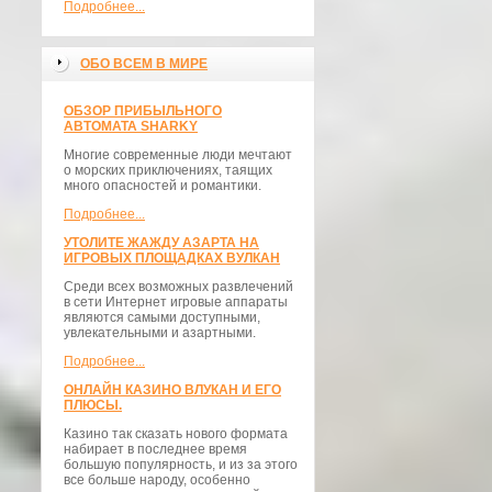
Подробнее...
ОБО ВСЕМ В МИРЕ
ОБЗОР ПРИБЫЛЬНОГО
АВТОМАТА SHARKY
Многие современные люди мечтают
о морских приключениях, таящих
много опасностей и романтики.
Подробнее...
УТОЛИТЕ ЖАЖДУ АЗАРТА НА
ИГРОВЫХ ПЛОЩАДКАХ ВУЛКАН
Среди всех возможных развлечений
в сети Интернет игровые аппараты
являются самыми доступными,
увлекательными и азартными.
Подробнее...
ОНЛАЙН КАЗИНО ВЛУКАН И ЕГО
ПЛЮСЫ.
Казино так сказать нового формата
набирает в последнее время
большую популярность, и из за этого
все больше народу, особенно