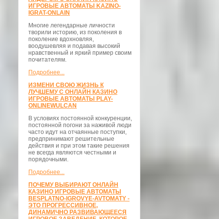
ИГРОВЫЕ АВТОМАТЫ KAZINO-
IGRAT-ONLAIN
Многие легендарные личности
творили историю, из поколения в
поколение вдохновляя,
воодушевляя и подавая высокий
нравственный и яркий пример своим
почитателям.
Подробнее...
ИЗМЕНИ СВОЮ ЖИЗНЬ К
ЛУЧШЕМУ С ОНЛАЙН КАЗИНО
ИГРОВЫЕ АВТОМАТЫ PLAY-
ONLINEWULCAN
В условиях постоянной конкуренции,
постоянной погони за наживой люди
часто идут на отчаянные поступки,
предпринимают решительные
действия и при этом такие решения
не всегда являются честными и
порядочными.
Подробнее...
ПОЧЕМУ ВЫБИРАЮТ ОНЛАЙН
КАЗИНО ИГРОВЫЕ АВТОМАТЫ
BESPLATNO-IGROVYE-AVTOMATY -
ЭТО ПРОГРЕССИВНОЕ,
ДИНАМИЧНО РАЗВИВАЮЩЕЕСЯ