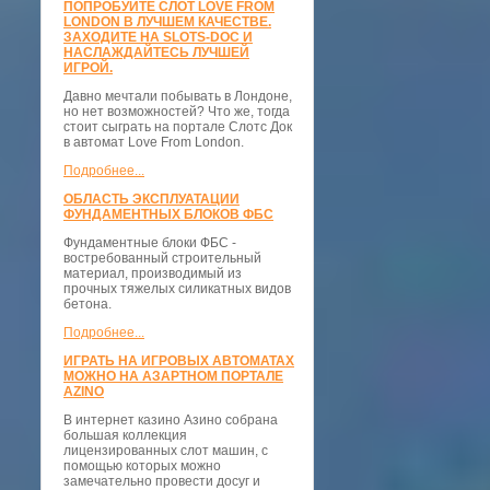
ПОПРОБУЙТЕ СЛОТ LOVE FROM
LONDON В ЛУЧШЕМ КАЧЕСТВЕ.
ЗАХОДИТЕ НА SLOTS-DOC И
НАСЛАЖДАЙТЕСЬ ЛУЧШЕЙ
ИГРОЙ.
Давно мечтали побывать в Лондоне,
но нет возможностей? Что же, тогда
стоит сыграть на портале Слотс Док
в автомат Love From London.
Подробнее...
ОБЛАСТЬ ЭКСПЛУАТАЦИИ
ФУНДАМЕНТНЫХ БЛОКОВ ФБС
Фундаментные блоки ФБС -
востребованный строительный
материал, производимый из
прочных тяжелых силикатных видов
бетона.
Подробнее...
ИГРАТЬ НА ИГРОВЫХ АВТОМАТАХ
МОЖНО НА АЗАРТНОМ ПОРТАЛЕ
AZINO
В интернет казино Азино собрана
большая коллекция
лицензированных слот машин, с
помощью которых можно
замечательно провести досуг и