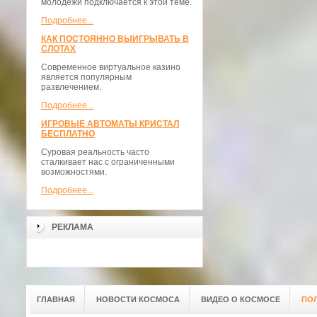
молодежи подключается к этой теме.
Подробнее...
КАК ПОСТОЯННО ВЫИГРЫВАТЬ В
СЛОТАХ
Современное виртуальное казино
является популярным
развлечением.
Подробнее...
ИГРОВЫЕ АВТОМАТЫ КРИСТАЛ
БЕСПЛАТНО
Суровая реальность часто
сталкивает нас с ограниченными
возможностями.
Подробнее...
РЕКЛАМА
ГЛАВНАЯ
НОВОСТИ КОСМОСА
ВИДЕО О КОСМОСЕ
ПО