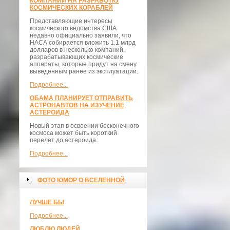
КОМПАНИИ НА РАЗРАБОТКУ
КОСМИЧЕСКИХ КОРАБЛЕЙ
Представляющие интересы
космического ведомства США
недавно официально заявили, что
НАСА собирается вложить 1.1 млрд
долларов в несколько компаний,
разрабатывающих космические
аппараты, которые придут на смену
выведенным ранее из эксплуатации.
Подробнее...
ОБАМА ПЛАНИРУЕТ ОТПРАВИТЬ
АСТРОНАВТОВ НА ИЗУЧЕНИЕ
АСТЕРОИДА
Новый этап в освоении бесконечного
космоса может быть короткий
перелет до астероида.
Подробнее...
ФОТО ЮМОР О ВСЕЛЕННОЙ
ЛУЧШЕ БЫ
Подробнее...
ЛЮБЛЮ ЛЮДЕЙ