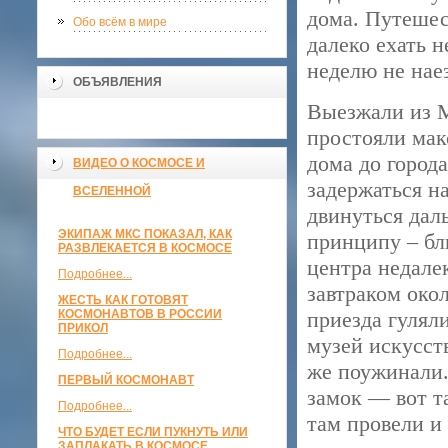
дома. Путешест
Обо всём в мире
далеко ехать н
неделю не нае
ОБЪЯВЛЕНИЯ
Выезжали из М
простояли мак
дома до город
ВИДЕО О КОСМОСЕ И
задержаться н
ВСЕЛЕННОЙ
двинуться дал
ЭКИПАЖ МКС ПОКАЗАЛ, КАК
принципу – бл
РАЗВЛЕКАЕТСЯ В КОСМОСЕ
центра недале
Подробнее...
завтраком око
ЖЕСТЬ КАК ГОТОВЯТ
КОСМОНАВТОВ В РОССИИ
приезда гулял
ПРИКОЛ
музей искусст
Подробнее...
же поужинали.
ПЕРВЫЙ КОСМОНАВТ
замок — вот т
Подробнее...
там провели и
ЧТО БУДЕТ ЕСЛИ ПУКНУТЬ ИЛИ
ЗАПЛАКАТЬ В КОСМОСЕ