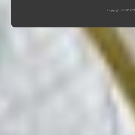
Copyright © 2011-