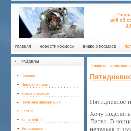
Первы
всё об 
и 
ГЛАВНАЯ
НОВОСТИ КОСМОСА
ВИДЕО О КОСМОСЕ
ПО
РАЗДЕЛЫ
Главная
Полезная 
Пятидневно
Главная
Новости космоса
Видео о космосе
Пятидневное п
Полезная информация
Статьи
Хочу поделить
Литве. В конц
Карта сайта
неделька отпу
Фотогалерея