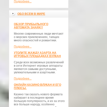
Подробнее...
ОБО ВСЕМ В МИРЕ
ОБЗОР ПРИБЫЛЬНОГО
АВТОМАТА SHARKY
Многие современные люди мечтают
о морских приключениях, таящих
много опасностей и романтики.
Подробнее...
УТОЛИТЕ ЖАЖДУ АЗАРТА НА
ИГРОВЫХ ПЛОЩАДКАХ ВУЛКАН
Среди всех возможных развлечений
в сети Интернет игровые аппараты
являются самыми доступными,
увлекательными и азартными.
Подробнее...
ОНЛАЙН КАЗИНО ВЛУКАН И ЕГО
ПЛЮСЫ.
Казино так сказать нового формата
набирает в последнее время
большую популярность, и из за этого
все больше народу, особенно