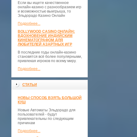
Если вы ищете качественное
онлайн-казино с разнообразием игр
и возможностью выигрыша, то
Эльдорадо Казино Онлайн
Подробнее...
BOLLYWOOD CASINO ОНЛАЙН:
ВДОХНОВЕНИЕ ИНДИЙСКИМ
КИНЕМАТОГРАФОМ ДЛЯ
ЛЮБИТЕЛЕЙ АЗАРТНЫХ ИГР
В последние годы онлайн-казино
становятся всё более популярными,
привлекая игроков по всему миру.
Подробнее...
СТАТЬИ
НОВЫ СПОСОБ ВЗЯТЬ БОЛЬШОЙ
КУШ
Новые Автоматы Эльдорадо для
пользователей - будут
привлекательны по следующим
причинам
Подробнее...