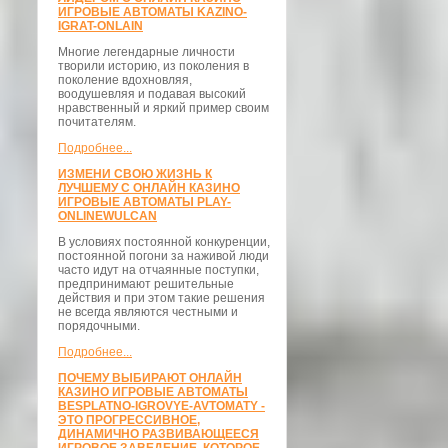
ИГРОВЫЕ АВТОМАТЫ KAZINO-
IGRAT-ONLAIN
Многие легендарные личности
творили историю, из поколения в
поколение вдохновляя,
воодушевляя и подавая высокий
нравственный и яркий пример своим
почитателям.
Подробнее...
ИЗМЕНИ СВОЮ ЖИЗНЬ К
ЛУЧШЕМУ С ОНЛАЙН КАЗИНО
ИГРОВЫЕ АВТОМАТЫ PLAY-
ONLINEWULCAN
В условиях постоянной конкуренции,
постоянной погони за наживой люди
часто идут на отчаянные поступки,
предпринимают решительные
действия и при этом такие решения
не всегда являются честными и
порядочными.
Подробнее...
ПОЧЕМУ ВЫБИРАЮТ ОНЛАЙН
КАЗИНО ИГРОВЫЕ АВТОМАТЫ
BESPLATNO-IGROVYE-AVTOMATY -
ЭТО ПРОГРЕССИВНОЕ,
ДИНАМИЧНО РАЗВИВАЮЩЕЕСЯ