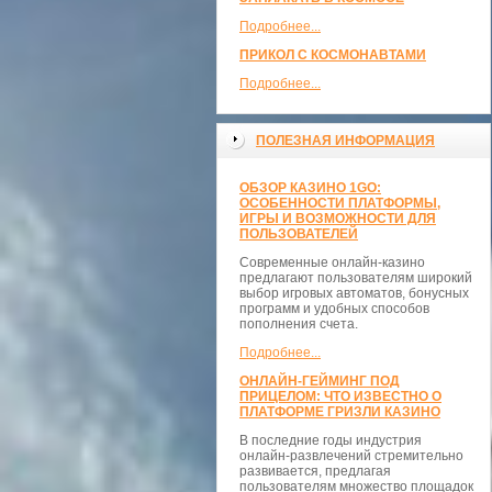
Подробнее...
ПРИКОЛ С КОСМОНАВТАМИ
Подробнее...
ПОЛЕЗНАЯ ИНФОРМАЦИЯ
ОБЗОР КАЗИНО 1GO:
ОСОБЕННОСТИ ПЛАТФОРМЫ,
ИГРЫ И ВОЗМОЖНОСТИ ДЛЯ
ПОЛЬЗОВАТЕЛЕЙ
Современные онлайн-казино
предлагают пользователям широкий
выбор игровых автоматов, бонусных
программ и удобных способов
пополнения счета.
Подробнее...
ОНЛАЙН-ГЕЙМИНГ ПОД
ПРИЦЕЛОМ: ЧТО ИЗВЕСТНО О
ПЛАТФОРМЕ ГРИЗЛИ КАЗИНО
В последние годы индустрия
онлайн-развлечений стремительно
развивается, предлагая
пользователям множество площадок