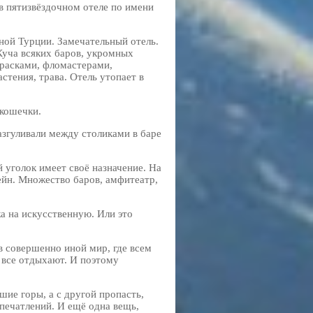
 в пятизвёздочном отеле по имени
ной Турции. Замечательный отель.
Куча всяких баров, укромных
красками, фломастерами,
стения, трава. Отель утопает в
 кошечки.
азгуливали между столиками в баре
 уголок имеет своё назначение. На
сейн. Множество баров, амфитеатр,
а на искусственную. Или это
в совершенно иной мир, где всем
е все отдыхают. И поэтому
шие горы, а с другой пропасть,
печатлений. И ещё одна вещь,