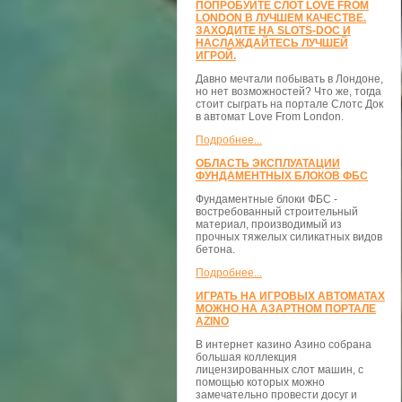
ПОПРОБУЙТЕ СЛОТ LOVE FROM
LONDON В ЛУЧШЕМ КАЧЕСТВЕ.
ЗАХОДИТЕ НА SLOTS-DOC И
НАСЛАЖДАЙТЕСЬ ЛУЧШЕЙ
ИГРОЙ.
Давно мечтали побывать в Лондоне,
но нет возможностей? Что же, тогда
стоит сыграть на портале Слотс Док
в автомат Love From London.
Подробнее...
ОБЛАСТЬ ЭКСПЛУАТАЦИИ
ФУНДАМЕНТНЫХ БЛОКОВ ФБС
Фундаментные блоки ФБС -
востребованный строительный
материал, производимый из
прочных тяжелых силикатных видов
бетона.
Подробнее...
ИГРАТЬ НА ИГРОВЫХ АВТОМАТАХ
МОЖНО НА АЗАРТНОМ ПОРТАЛЕ
AZINO
В интернет казино Азино собрана
большая коллекция
лицензированных слот машин, с
помощью которых можно
замечательно провести досуг и