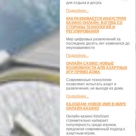
для отдыха и досуга.
Подробнее...
КАК РАЗВИВАЕТСЯ ИНДУСТРИЯ
КАЗИНО ОНЛАЙН: ВЗГЛЯД СО
СТОРОНЫ ТЕХНОЛОГИЙ И
РЕГУЛИРОВАНИЯ
Мир цифровых развлечений за
последние десять лет изменился до
неузнаваемости
Подробнее...
ОНЛАЙН CASINO: НОВЫЕ
ВОЗМОЖНОСТИ ДЛЯ АЗАРТНЫХ
ИГР ПРЯМО ДОМА
Современные технологии
позволяют испытать азарт и
развлечения, не выходя из дома.
Подробнее...
KILOGRAM: НОВОЕ ИМЯ В МИРЕ
ОНЛАЙН-КАЗИНО
Онлайн-казино KiloGram
стремительно набирает
популярность среди игроков,
предлагая современный подход к
азартным играм.