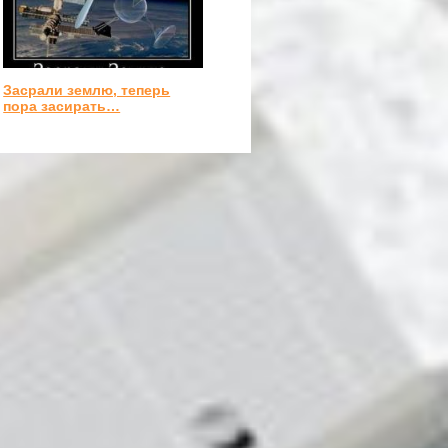
Засрали землю, теперь
пора засирать…