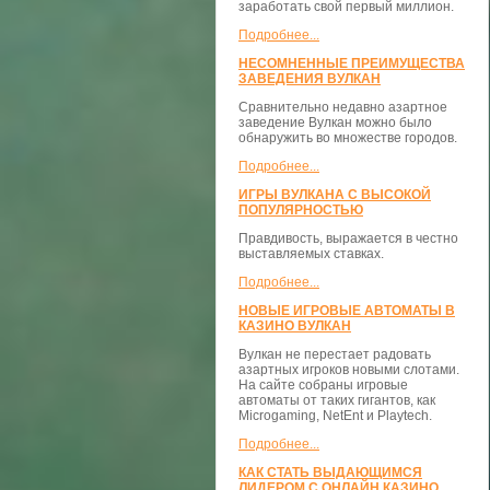
заработать свой первый миллион.
Подробнее...
НЕСОМНЕННЫЕ ПРЕИМУЩЕСТВА
ЗАВЕДЕНИЯ ВУЛКАН
Сравнительно недавно азартное
заведение Вулкан можно было
обнаружить во множестве городов.
Подробнее...
ИГРЫ ВУЛКАНА С ВЫСОКОЙ
ПОПУЛЯРНОСТЬЮ
Правдивость, выражается в честно
выставляемых ставках.
Подробнее...
НОВЫЕ ИГРОВЫЕ АВТОМАТЫ В
КАЗИНО ВУЛКАН
Вулкан не перестает радовать
азартных игроков новыми слотами.
На сайте собраны игровые
автоматы от таких гигантов, как
Microgaming, NetEnt и Playtech.
Подробнее...
КАК СТАТЬ ВЫДАЮЩИМСЯ
ЛИДЕРОМ С ОНЛАЙН КАЗИНО