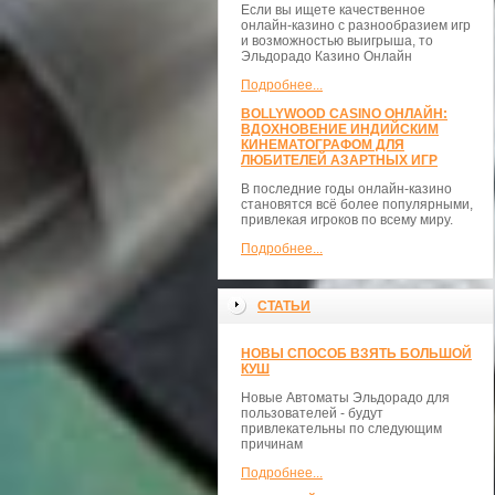
Если вы ищете качественное
онлайн-казино с разнообразием игр
и возможностью выигрыша, то
Эльдорадо Казино Онлайн
Подробнее...
BOLLYWOOD CASINO ОНЛАЙН:
ВДОХНОВЕНИЕ ИНДИЙСКИМ
КИНЕМАТОГРАФОМ ДЛЯ
ЛЮБИТЕЛЕЙ АЗАРТНЫХ ИГР
В последние годы онлайн-казино
становятся всё более популярными,
привлекая игроков по всему миру.
Подробнее...
СТАТЬИ
НОВЫ СПОСОБ ВЗЯТЬ БОЛЬШОЙ
КУШ
Новые Автоматы Эльдорадо для
пользователей - будут
привлекательны по следующим
причинам
Подробнее...