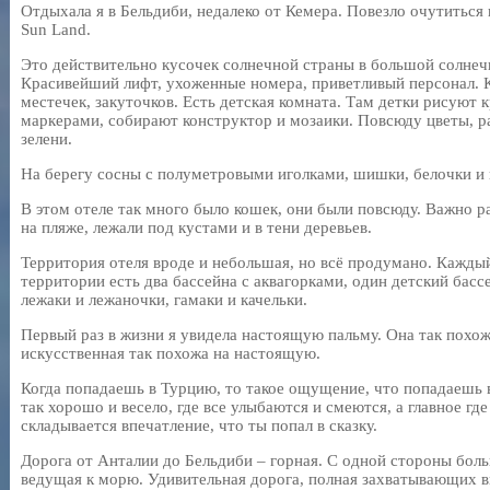
Отдыхала я в Бельдиби, недалеко от Кемера. Повезло очутиться
Sun Land.
Это действительно кусочек солнечной страны в большой солнеч
Красивейший лифт, ухоженные номера, приветливый персонал. 
местечек, закуточков. Есть детская комната. Там детки рисуют 
маркерами, собирают конструктор и мозаики. Повсюду цветы, ра
зелени.
На берегу сосны с полуметровыми иголками, шишки, белочки и
В этом отеле так много было кошек, они были повсюду. Важно р
на пляже, лежали под кустами и в тени деревьев.
Территория отеля вроде и небольшая, но всё продумано. Каждый
территории есть два бассейна с аквагорками, один детский бас
лежаки и лежаночки, гамаки и качельки.
Первый раз в жизни я увидела настоящую пальму. Она так похож
искусственная так похожа на настоящую.
Когда попадаешь в Турцию, то такое ощущение, что попадаешь 
так хорошо и весело, где все улыбаются и смеются, а главное гд
складывается впечатление, что ты попал в сказку.
Дорога от Анталии до Бельдиби – горная. С одной стороны боль
ведущая к морю. Удивительная дорога, полная захватывающих в