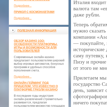
Италия входит
Подробнее...
валюта там «е
ПРИКОЛ С КОСМОНАВТАМИ
даже рубли.
Подробнее...
Теперь обрати
нужно сказать
ПОЛЕЗНАЯ ИНФОРМАЦИЯ
компании «Asc
ОБЗОР КАЗИНО 1GO:
— покупайте, 
ОСОБЕННОСТИ ПЛАТФОРМЫ,
ИГРЫ И ВОЗМОЖНОСТИ ДЛЯ
исторические 
ПОЛЬЗОВАТЕЛЕЙ
саму путевку,
Современные онлайн-казино
предлагают пользователям широкий
Пизу и прочие
выбор игровых автоматов, бонусных
от этого не м
программ и удобных способов
пополнения счета.
Прилетаем мы 
Подробнее...
государство С
ОНЛАЙН-ГЕЙМИНГ ПОД
ПРИЦЕЛОМ: ЧТО ИЗВЕСТНО О
день, зависит 
ПЛАТФОРМЕ ГРИЗЛИ КАЗИНО
сфотографирова
В последние годы индустрия
онлайн-развлечений стремительно
ничего покупат
развивается, предлагая
пользователям множество площадок