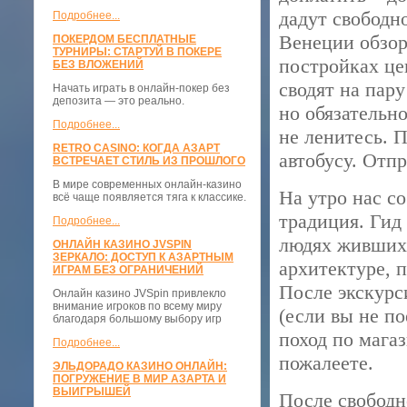
дадут свободно
Подробнее...
Венеции обзор
ПОКЕРДОМ БЕСПЛАТНЫЕ
ТУРНИРЫ: СТАРТУЙ В ПОКЕРЕ
постройках це
БЕЗ ВЛОЖЕНИЙ
сводят на пару
Начать играть в онлайн-покер без
депозита — это реально.
но обязательно
Подробнее...
не ленитесь. П
RETRO CASINO: КОГДА АЗАРТ
автобусу. Отп
ВСТРЕЧАЕТ СТИЛЬ ИЗ ПРОШЛОГО
В мире современных онлайн-казино
На утро нас со
всё чаще появляется тяга к классике.
традиция. Гид
Подробнее...
людях живших 
ОНЛАЙН КАЗИНО JVSPIN
ЗЕРКАЛО: ДОСТУП К АЗАРТНЫМ
архитектуре, 
ИГРАМ БЕЗ ОГРАНИЧЕНИЙ
После экскурс
Онлайн казино JVSpin привлекло
внимание игроков по всему миру
(если вы не по
благодаря большому выбору игр
поход по магаз
Подробнее...
пожалеете.
ЭЛЬДОРАДО КАЗИНО ОНЛАЙН:
ПОГРУЖЕНИЕ В МИР АЗАРТА И
ВЫИГРЫШЕЙ
После свободн