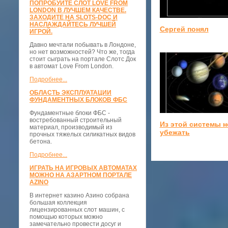
ПОПРОБУЙТЕ СЛОТ LOVE FROM
LONDON В ЛУЧШЕМ КАЧЕСТВЕ.
ЗАХОДИТЕ НА SLOTS-DOC И
НАСЛАЖДАЙТЕСЬ ЛУЧШЕЙ
Сергей понял
ИГРОЙ.
Давно мечтали побывать в Лондоне,
но нет возможностей? Что же, тогда
стоит сыграть на портале Слотс Док
в автомат Love From London.
Подробнее...
ОБЛАСТЬ ЭКСПЛУАТАЦИИ
ФУНДАМЕНТНЫХ БЛОКОВ ФБС
Фундаментные блоки ФБС -
востребованный строительный
Из этой системы н
материал, производимый из
убежать
прочных тяжелых силикатных видов
бетона.
Подробнее...
ИГРАТЬ НА ИГРОВЫХ АВТОМАТАХ
МОЖНО НА АЗАРТНОМ ПОРТАЛЕ
AZINO
В интернет казино Азино собрана
большая коллекция
лицензированных слот машин, с
помощью которых можно
замечательно провести досуг и