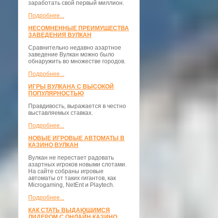
заработать свой первый миллион.
Подробнее...
НЕСОМНЕННЫЕ ПРЕИМУЩЕСТВА
ЗАВЕДЕНИЯ ВУЛКАН
Сравнительно недавно азартное
заведение Вулкан можно было
обнаружить во множестве городов.
Подробнее...
ИГРЫ ВУЛКАНА С ВЫСОКОЙ
ПОПУЛЯРНОСТЬЮ
Правдивость, выражается в честно
выставляемых ставках.
Подробнее...
НОВЫЕ ИГРОВЫЕ АВТОМАТЫ В
КАЗИНО ВУЛКАН
Вулкан не перестает радовать
азартных игроков новыми слотами.
На сайте собраны игровые
автоматы от таких гигантов, как
Microgaming, NetEnt и Playtech.
Подробнее...
КАК СТАТЬ ВЫДАЮЩИМСЯ
ЛИДЕРОМ С ОНЛАЙН КАЗИНО