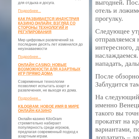
выгодней. Пос
для отдыха и досуга.
отель и ложим
Подробнее...
прогулку.
КАК РАЗВИВАЕТСЯ ИНДУСТРИЯ
КАЗИНО ОНЛАЙН: ВЗГЛЯД СО
СТОРОНЫ ТЕХНОЛОГИЙ И
Следующее утр
РЕГУЛИРОВАНИЯ
отправляемся 
Мир цифровых развлечений за
последние десять лет изменился до
интересного, 
неузнаваемости
наслаждаемся.
Подробнее...
нападать, дал
ОНЛАЙН CASINO: НОВЫЕ
ВОЗМОЖНОСТИ ДЛЯ АЗАРТНЫХ
ИГР ПРЯМО ДОМА
После обзорно
Современные технологии
Заблудится та
позволяют испытать азарт и
развлечения, не выходя из дома.
На следующий 
Подробнее...
именно Венеция
KILOGRAM: НОВОЕ ИМЯ В МИРЕ
ОНЛАЙН-КАЗИНО
такого вы точн
Онлайн-казино KiloGram
прокатят на к
стремительно набирает
популярность среди игроков,
вариантами, п
предлагая современный подход к
доплатить – д
азартным играм.