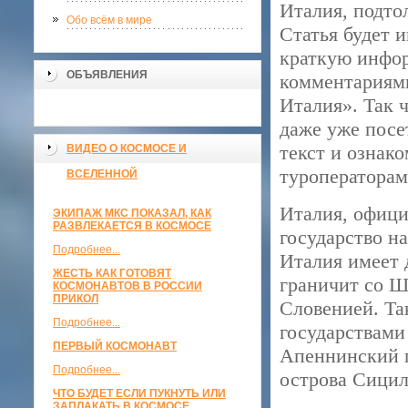
Италия, подто
Обо всём в мире
Статья будет 
краткую инфор
ОБЪЯВЛЕНИЯ
комментариями
Италия». Так 
даже уже посе
текст и ознак
ВИДЕО О КОСМОСЕ И
туроператорам
ВСЕЛЕННОЙ
Италия, офици
ЭКИПАЖ МКС ПОКАЗАЛ, КАК
РАЗВЛЕКАЕТСЯ В КОСМОСЕ
государство н
Подробнее...
Италия имеет 
ЖЕСТЬ КАК ГОТОВЯТ
граничит со Ш
КОСМОНАВТОВ В РОССИИ
ПРИКОЛ
Словенией. Та
Подробнее...
государствами
ПЕРВЫЙ КОСМОНАВТ
Апеннинский п
Подробнее...
острова Сицил
ЧТО БУДЕТ ЕСЛИ ПУКНУТЬ ИЛИ
ЗАПЛАКАТЬ В КОСМОСЕ