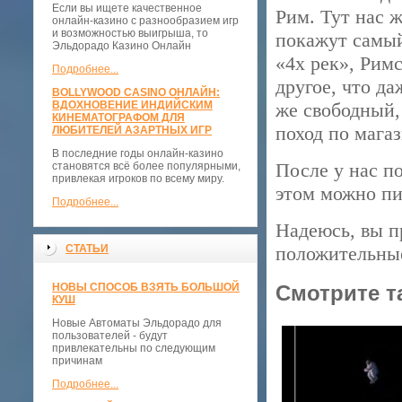
Если вы ищете качественное
Рим. Тут нас 
онлайн-казино с разнообразием игр
и возможностью выигрыша, то
покажут самый
Эльдорадо Казино Онлайн
«4х рек», Рим
Подробнее...
другое, что д
BOLLYWOOD CASINO ОНЛАЙН:
ВДОХНОВЕНИЕ ИНДИЙСКИМ
же свободный,
КИНЕМАТОГРАФОМ ДЛЯ
поход по мага
ЛЮБИТЕЛЕЙ АЗАРТНЫХ ИГР
В последние годы онлайн-казино
После у нас п
становятся всё более популярными,
привлекая игроков по всему миру.
этом можно пис
Подробнее...
Надеюсь, вы п
СТАТЬИ
положительные
НОВЫ СПОСОБ ВЗЯТЬ БОЛЬШОЙ
Смотрите т
КУШ
Новые Автоматы Эльдорадо для
пользователей - будут
привлекательны по следующим
причинам
Подробнее...