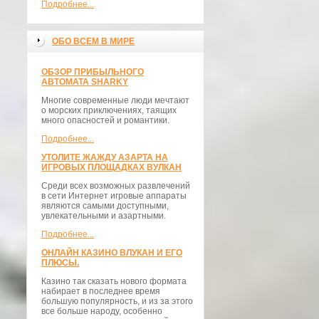
Подробнее...
ОБО ВСЕМ В МИРЕ
ОБЗОР ПРИБЫЛЬНОГО
АВТОМАТА SHARKY
Многие современные люди мечтают
о морских приключениях, таящих
много опасностей и романтики.
Подробнее...
УТОЛИТЕ ЖАЖДУ АЗАРТА НА
ИГРОВЫХ ПЛОЩАДКАХ ВУЛКАН
Среди всех возможных развлечений
в сети Интернет игровые аппараты
являются самыми доступными,
увлекательными и азартными.
Подробнее...
ОНЛАЙН КАЗИНО ВЛУКАН И ЕГО
ПЛЮСЫ.
Казино так сказать нового формата
набирает в последнее время
большую популярность, и из за этого
все больше народу, особенно