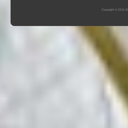
Copyright © 2011-