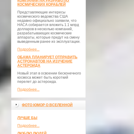
КОМПАНИИ НА РАЗРАБОТКУ
КОСМИЧЕСКИХ КОРАБЛЕЙ
Представляющие интересы
космического ведомства США
недавно официально заявили, что
НАСА собирается вложить 1.1 млрд
долларов в несколько компаний,
разрабатывающих космические
аппараты, которые придут на смену
выведенным ранее из эксплуатации.
Подробнее...
ОБАМА ПЛАНИРУЕТ ОТПРАВИТЬ
АСТРОНАВТОВ НА ИЗУЧЕНИЕ
АСТЕРОИДА
Новый этап в освоении бесконечного
космоса может быть короткий
перелет до астероида.
Подробнее...
ФОТО ЮМОР О ВСЕЛЕННОЙ
ЛУЧШЕ БЫ
Подробнее...
ЛЮБЛЮ ЛЮДЕЙ