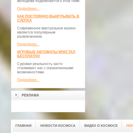
молодежи подключается к этой теме.
Подробнее...
КАК ПОСТОЯННО ВЫИГРЫВАТЬ В
СЛОТАХ
Современное виртуальное казино
является популярным
развлечением.
Подробнее...
ИГРОВЫЕ АВТОМАТЫ КРИСТАЛ
БЕСПЛАТНО
Суровая реальность часто
сталкивает нас с ограниченными
возможностями.
Подробнее...
РЕКЛАМА
ГЛАВНАЯ
НОВОСТИ КОСМОСА
ВИДЕО О КОСМОСЕ
ПО