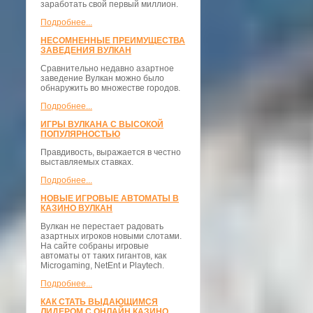
заработать свой первый миллион.
Подробнее...
НЕСОМНЕННЫЕ ПРЕИМУЩЕСТВА
ЗАВЕДЕНИЯ ВУЛКАН
Сравнительно недавно азартное
заведение Вулкан можно было
обнаружить во множестве городов.
Подробнее...
ИГРЫ ВУЛКАНА С ВЫСОКОЙ
ПОПУЛЯРНОСТЬЮ
Правдивость, выражается в честно
выставляемых ставках.
Подробнее...
НОВЫЕ ИГРОВЫЕ АВТОМАТЫ В
КАЗИНО ВУЛКАН
Вулкан не перестает радовать
азартных игроков новыми слотами.
На сайте собраны игровые
автоматы от таких гигантов, как
Microgaming, NetEnt и Playtech.
Подробнее...
КАК СТАТЬ ВЫДАЮЩИМСЯ
ЛИДЕРОМ С ОНЛАЙН КАЗИНО