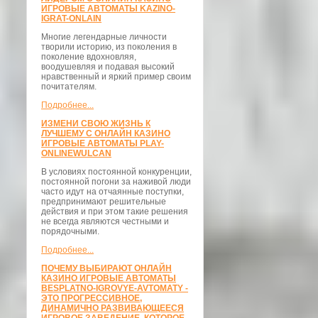
ИГРОВЫЕ АВТОМАТЫ KAZINO-
IGRAT-ONLAIN
Многие легендарные личности
творили историю, из поколения в
поколение вдохновляя,
воодушевляя и подавая высокий
нравственный и яркий пример своим
почитателям.
Подробнее...
ИЗМЕНИ СВОЮ ЖИЗНЬ К
ЛУЧШЕМУ С ОНЛАЙН КАЗИНО
ИГРОВЫЕ АВТОМАТЫ PLAY-
ONLINEWULCAN
В условиях постоянной конкуренции,
постоянной погони за наживой люди
часто идут на отчаянные поступки,
предпринимают решительные
действия и при этом такие решения
не всегда являются честными и
порядочными.
Подробнее...
ПОЧЕМУ ВЫБИРАЮТ ОНЛАЙН
КАЗИНО ИГРОВЫЕ АВТОМАТЫ
BESPLATNO-IGROVYE-AVTOMATY -
ЭТО ПРОГРЕССИВНОЕ,
ДИНАМИЧНО РАЗВИВАЮЩЕЕСЯ