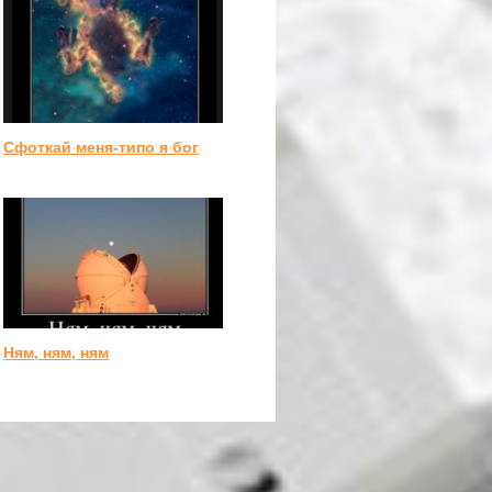
Сфоткай меня-типо я бог
Ням, ням, ням