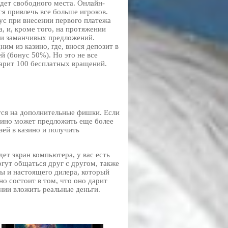
удет свободного места. Онлайн-
ся привлечь все больше игроков.
ус при внесении первого платежа
, и, кроме того, на протяжении
 и заманчивых предложений.
м из казино, где, внося депозит в
й (бонус 50%). Но это не все
арит 100 бесплатных вращений.
тся на дополнительные фишки. Если
азино может предложить еще более
зей в казино и получить
ет экран компьютера, у вас есть
огут общаться друг с другом, также
ры и настоящего дилера, который
о состоит в том, что оно дарит
нии вложить реальные деньги.