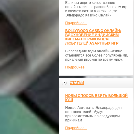
Если вы ищете качественное
онлайн-казино с разнообразием игр
и возможностью выигрыша, то
Эльдорадо Казино Онлайн
Подробнее...
BOLLYWOOD CASINO ОНЛАЙН:
ВДОХНОВЕНИЕ ИНДИЙСКИМ
КИНЕМАТОГРАФОМ ДЛЯ
ЛЮБИТЕЛЕЙ АЗАРТНЫХ ИГР
В последние годы онлайн-казино
становятся всё более популярными,
привлекая игроков по всему миру.
Подробнее...
СТАТЬИ
НОВЫ СПОСОБ ВЗЯТЬ БОЛЬШОЙ
КУШ
Новые Автоматы Эльдорадо для
пользователей - будут
привлекательны по следующим
причинам
Подробнее...