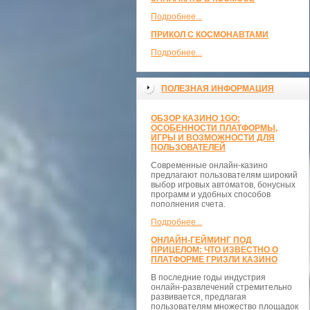
Подробнее...
ПРИКОЛ С КОСМОНАВТАМИ
Подробнее...
ПОЛЕЗНАЯ ИНФОРМАЦИЯ
ОБЗОР КАЗИНО 1GO:
ОСОБЕННОСТИ ПЛАТФОРМЫ,
ИГРЫ И ВОЗМОЖНОСТИ ДЛЯ
ПОЛЬЗОВАТЕЛЕЙ
Современные онлайн-казино
предлагают пользователям широкий
выбор игровых автоматов, бонусных
программ и удобных способов
пополнения счета.
Подробнее...
ОНЛАЙН-ГЕЙМИНГ ПОД
ПРИЦЕЛОМ: ЧТО ИЗВЕСТНО О
ПЛАТФОРМЕ ГРИЗЛИ КАЗИНО
В последние годы индустрия
онлайн-развлечений стремительно
развивается, предлагая
пользователям множество площадок