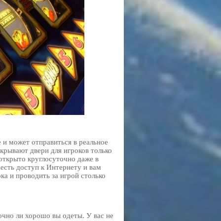
 и может отправиться в реальное
ткрывают двери для игроков только
открыто круглосуточно даже в
 есть доступ к Интернету и вам
ка и проводить за игрой столько
очно ли хорошо вы одеты. У вас не