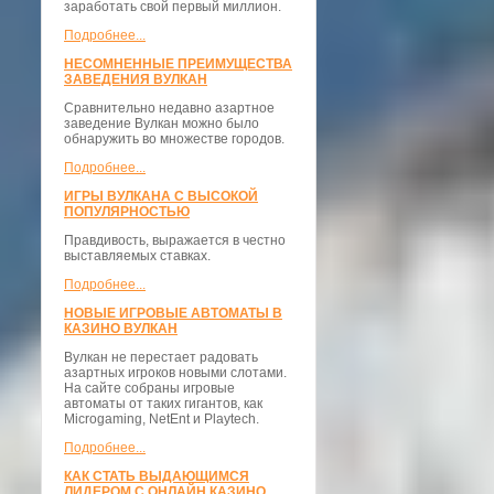
заработать свой первый миллион.
Подробнее...
НЕСОМНЕННЫЕ ПРЕИМУЩЕСТВА
ЗАВЕДЕНИЯ ВУЛКАН
Сравнительно недавно азартное
заведение Вулкан можно было
обнаружить во множестве городов.
Подробнее...
ИГРЫ ВУЛКАНА С ВЫСОКОЙ
ПОПУЛЯРНОСТЬЮ
Правдивость, выражается в честно
выставляемых ставках.
Подробнее...
НОВЫЕ ИГРОВЫЕ АВТОМАТЫ В
КАЗИНО ВУЛКАН
Вулкан не перестает радовать
азартных игроков новыми слотами.
На сайте собраны игровые
автоматы от таких гигантов, как
Microgaming, NetEnt и Playtech.
Подробнее...
КАК СТАТЬ ВЫДАЮЩИМСЯ
ЛИДЕРОМ С ОНЛАЙН КАЗИНО