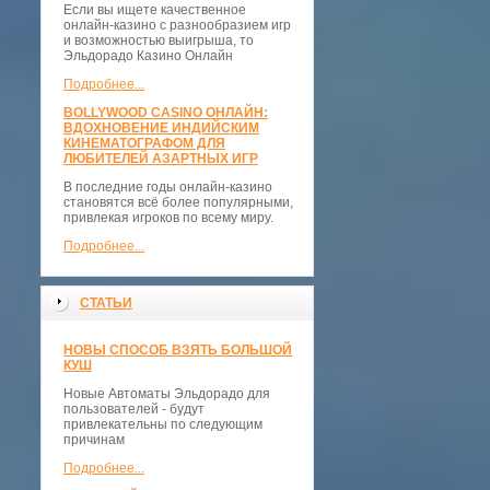
Если вы ищете качественное
онлайн-казино с разнообразием игр
и возможностью выигрыша, то
Эльдорадо Казино Онлайн
Подробнее...
BOLLYWOOD CASINO ОНЛАЙН:
ВДОХНОВЕНИЕ ИНДИЙСКИМ
КИНЕМАТОГРАФОМ ДЛЯ
ЛЮБИТЕЛЕЙ АЗАРТНЫХ ИГР
В последние годы онлайн-казино
становятся всё более популярными,
привлекая игроков по всему миру.
Подробнее...
СТАТЬИ
НОВЫ СПОСОБ ВЗЯТЬ БОЛЬШОЙ
КУШ
Новые Автоматы Эльдорадо для
пользователей - будут
привлекательны по следующим
причинам
Подробнее...