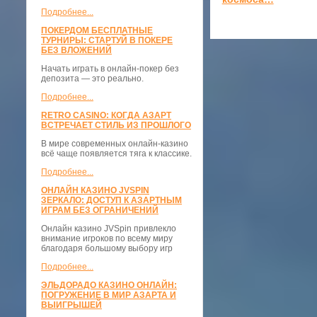
Подробнее...
ПОКЕРДОМ БЕСПЛАТНЫЕ
ТУРНИРЫ: СТАРТУЙ В ПОКЕРЕ
БЕЗ ВЛОЖЕНИЙ
Начать играть в онлайн-покер без
депозита — это реально.
Подробнее...
RETRO CASINO: КОГДА АЗАРТ
ВСТРЕЧАЕТ СТИЛЬ ИЗ ПРОШЛОГО
В мире современных онлайн-казино
всё чаще появляется тяга к классике.
Подробнее...
ОНЛАЙН КАЗИНО JVSPIN
ЗЕРКАЛО: ДОСТУП К АЗАРТНЫМ
ИГРАМ БЕЗ ОГРАНИЧЕНИЙ
Онлайн казино JVSpin привлекло
внимание игроков по всему миру
благодаря большому выбору игр
Подробнее...
ЭЛЬДОРАДО КАЗИНО ОНЛАЙН:
ПОГРУЖЕНИЕ В МИР АЗАРТА И
ВЫИГРЫШЕЙ