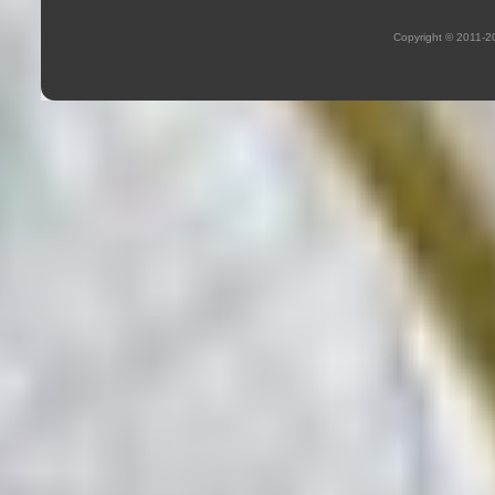
Copyright © 2011-