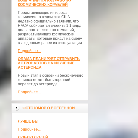
КОМПАНИИ НА РАЗРАБОТКУ
КОСМИЧЕСКИХ КОРАБЛЕЙ
Представляющие интересы
космического ведомства США
недавно официально заявили, что
НАСА собирается вложить 1.1 млрд
долларов в несколько компаний,
разрабатывающих космические
аппараты, которые придут на смену
выведенным ранее из эксплуатации.
Подробнее...
ОБАМА ПЛАНИРУЕТ ОТПРАВИТЬ
АСТРОНАВТОВ НА ИЗУЧЕНИЕ
АСТЕРОИДА
Новый этап в освоении бесконечного
космоса может быть короткий
перелет до астероида.
Подробнее...
ФОТО ЮМОР О ВСЕЛЕННОЙ
ЛУЧШЕ БЫ
Подробнее...
ЛЮБЛЮ ЛЮДЕЙ