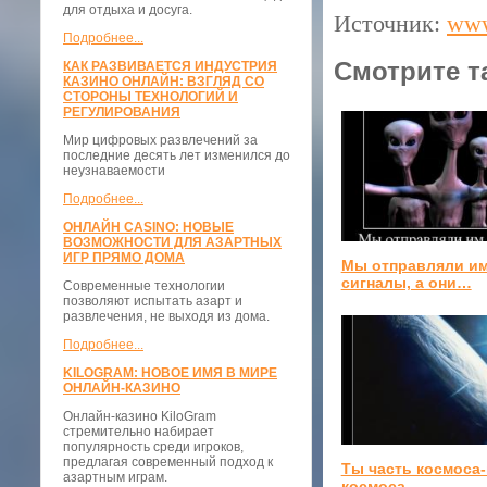
для отдыха и досуга.
Источник:
www
Подробнее...
Смотрите т
КАК РАЗВИВАЕТСЯ ИНДУСТРИЯ
КАЗИНО ОНЛАЙН: ВЗГЛЯД СО
СТОРОНЫ ТЕХНОЛОГИЙ И
РЕГУЛИРОВАНИЯ
Мир цифровых развлечений за
последние десять лет изменился до
неузнаваемости
Подробнее...
ОНЛАЙН CASINO: НОВЫЕ
ВОЗМОЖНОСТИ ДЛЯ АЗАРТНЫХ
ИГР ПРЯМО ДОМА
Мы отправляли и
сигналы, а они…
Современные технологии
позволяют испытать азарт и
развлечения, не выходя из дома.
Подробнее...
KILOGRAM: НОВОЕ ИМЯ В МИРЕ
ОНЛАЙН-КАЗИНО
Онлайн-казино KiloGram
стремительно набирает
популярность среди игроков,
предлагая современный подход к
Ты часть космоса
азартным играм.
космоса…