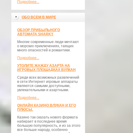
Подробнее...
ОБО ВСЕМ В МИРЕ
ОБЗОР ПРИБЫЛЬНОГО
АВТОМАТА SHARKY
Многие современные люди мечтают
о морских приключениях, таящих
много опасностей и романтики.
Подробнее...
УТОЛИТЕ ЖАЖДУ АЗАРТА НА
ИГРОВЫХ ПЛОЩАДКАХ ВУЛКАН
Среди всех возможных развлечений
в сети Интернет игровые аппараты
являются самыми доступными,
увлекательными и азартными.
Подробнее...
ОНЛАЙН КАЗИНО ВЛУКАН И ЕГО
ПЛЮСЫ.
Казино так сказать нового формата
набирает в последнее время
большую популярность, и из за этого
все больше народу, особенно