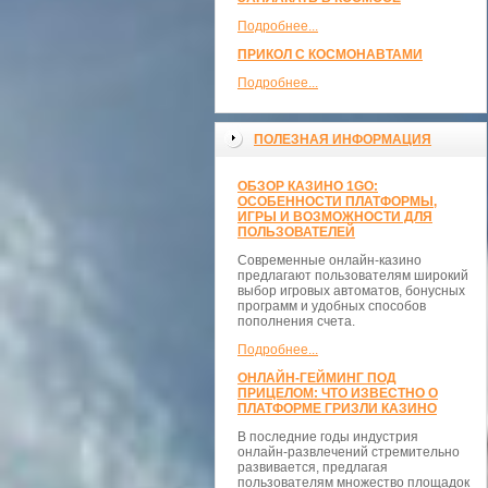
Подробнее...
ПРИКОЛ С КОСМОНАВТАМИ
Подробнее...
ПОЛЕЗНАЯ ИНФОРМАЦИЯ
ОБЗОР КАЗИНО 1GO:
ОСОБЕННОСТИ ПЛАТФОРМЫ,
ИГРЫ И ВОЗМОЖНОСТИ ДЛЯ
ПОЛЬЗОВАТЕЛЕЙ
Современные онлайн-казино
предлагают пользователям широкий
выбор игровых автоматов, бонусных
программ и удобных способов
пополнения счета.
Подробнее...
ОНЛАЙН-ГЕЙМИНГ ПОД
ПРИЦЕЛОМ: ЧТО ИЗВЕСТНО О
ПЛАТФОРМЕ ГРИЗЛИ КАЗИНО
В последние годы индустрия
онлайн-развлечений стремительно
развивается, предлагая
пользователям множество площадок