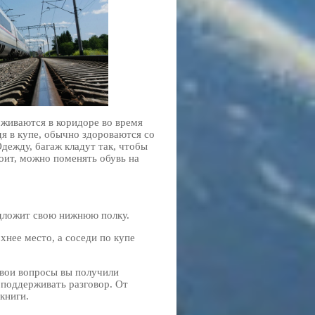
живаются в коридоре во время
я в купе, обычно здороваются со
дежду, багаж кладут так, чтобы
оит, можно поменять обувь на
дложит свою нижнюю полку.
нее место, а соседи по купе
 свои вопросы вы получили
 поддерживать разговор. От
книги.