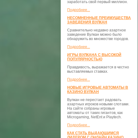
заработать свой первый миллион.
Подробнее...
НЕСОМНЕННЫЕ ПРЕИМУЩЕСТВА
ЗАВЕДЕНИЯ ВУЛКАН
Сравнительно недавно азартное
заведение Вулкан можно было
обнаружить во множестве городов.
Подробнее...
ИГРЫ ВУЛКАНА С ВЫСОКОЙ
ПОПУЛЯРНОСТЬЮ
Правдивость, выражается в честно
выставляемых ставках.
Подробнее...
НОВЫЕ ИГРОВЫЕ АВТОМАТЫ В
КАЗИНО ВУЛКАН
Вулкан не перестает радовать
азартных игроков новыми слотами.
На сайте собраны игровые
автоматы от таких гигантов, как
Microgaming, NetEnt и Playtech.
Подробнее...
КАК СТАТЬ ВЫДАЮЩИМСЯ
ЛИДЕРОМ С ОНЛАЙН КАЗИНО