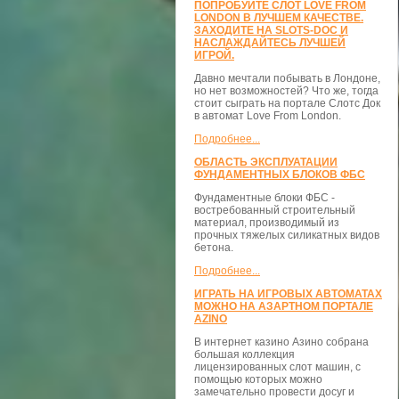
ПОПРОБУЙТЕ СЛОТ LOVE FROM
LONDON В ЛУЧШЕМ КАЧЕСТВЕ.
ЗАХОДИТЕ НА SLOTS-DOC И
НАСЛАЖДАЙТЕСЬ ЛУЧШЕЙ
ИГРОЙ.
Давно мечтали побывать в Лондоне,
но нет возможностей? Что же, тогда
стоит сыграть на портале Слотс Док
в автомат Love From London.
Подробнее...
ОБЛАСТЬ ЭКСПЛУАТАЦИИ
ФУНДАМЕНТНЫХ БЛОКОВ ФБС
Фундаментные блоки ФБС -
востребованный строительный
материал, производимый из
прочных тяжелых силикатных видов
бетона.
Подробнее...
ИГРАТЬ НА ИГРОВЫХ АВТОМАТАХ
МОЖНО НА АЗАРТНОМ ПОРТАЛЕ
AZINO
В интернет казино Азино собрана
большая коллекция
лицензированных слот машин, с
помощью которых можно
замечательно провести досуг и