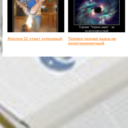
Аполон 11 старт успешный
Термин черная дыра-не
политкорректный