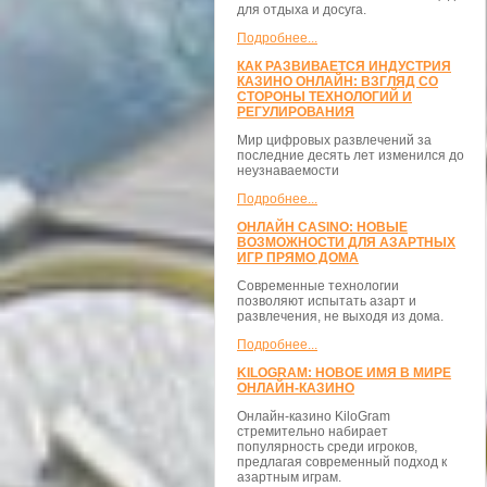
для отдыха и досуга.
Подробнее...
КАК РАЗВИВАЕТСЯ ИНДУСТРИЯ
КАЗИНО ОНЛАЙН: ВЗГЛЯД СО
СТОРОНЫ ТЕХНОЛОГИЙ И
РЕГУЛИРОВАНИЯ
Мир цифровых развлечений за
последние десять лет изменился до
неузнаваемости
Подробнее...
ОНЛАЙН CASINO: НОВЫЕ
ВОЗМОЖНОСТИ ДЛЯ АЗАРТНЫХ
ИГР ПРЯМО ДОМА
Современные технологии
позволяют испытать азарт и
развлечения, не выходя из дома.
Подробнее...
KILOGRAM: НОВОЕ ИМЯ В МИРЕ
ОНЛАЙН-КАЗИНО
Онлайн-казино KiloGram
стремительно набирает
популярность среди игроков,
предлагая современный подход к
азартным играм.