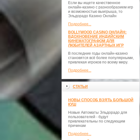
Если вы ищете качественное
онлайн-казино с разнообразием игр
и возможностью выигрыша, то
Эльдорадо Казино Онлайн
Подробнее...
BOLLYWOOD CASINO ОНЛАЙН:
ВДОХНОВЕНИЕ ИНДИЙСКИМ
КИНЕМАТОГРАФОМ ДЛЯ
ЛЮБИТЕЛЕЙ АЗАРТНЫХ ИГР
В последние годы онлайн-казино
становятся всё более популярными,
привлекая игроков по всему миру.
Подробнее...
СТАТЬИ
НОВЫ СПОСОБ ВЗЯТЬ БОЛЬШОЙ
КУШ
Новые Автоматы Эльдорадо для
пользователей - будут
привлекательны по следующим
причинам
Подробнее...