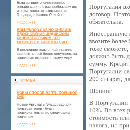
Если вы ищете качественное
Португалия вх
онлайн-казино с разнообразием игр
и возможностью выигрыша, то
договор. Поэт
Эльдорадо Казино Онлайн
обязательна.
Подробнее...
BOLLYWOOD CASINO ОНЛАЙН:
Иностранную в
ВДОХНОВЕНИЕ ИНДИЙСКИМ
КИНЕМАТОГРАФОМ ДЛЯ
ввозите более
ЛЮБИТЕЛЕЙ АЗАРТНЫХ ИГР
тоже сможете, 
В последние годы онлайн-казино
становятся всё более популярными,
должно быть д
привлекая игроков по всему миру.
сумму. Кредит
Подробнее...
Португалии с
200 сигарет, д
СТАТЬИ
Шопинг
НОВЫ СПОСОБ ВЗЯТЬ БОЛЬШОЙ
КУШ
В Португалии 
Новые Автоматы Эльдорадо для
пользователей - будут
10%. Во всех 
привлекательны по следующим
стоимость или
причинам
налога, но пр
Подробнее...