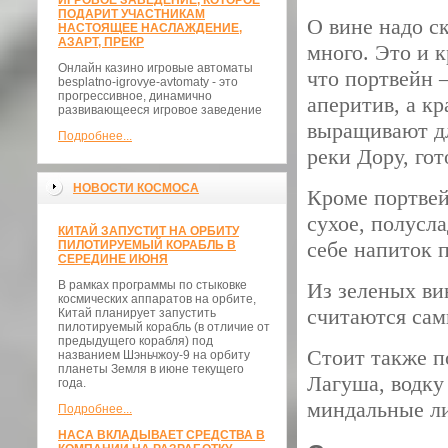
ИГРОВОЕ ЗАВЕДЕНИЕ, КОТОРОЕ
ПОДАРИТ УЧАСТНИКАМ
О вине надо с
НАСТОЯЩЕЕ НАСЛАЖДЕНИЕ,
АЗАРТ, ПРЕКР
много. Это и к
Онлайн казино игровые автоматы
что портвейн 
besplatno-igrovye-avtomaty - это
прогрессивное, динамично
аперитив, а к
развивающееся игровое заведение
выращивают дл
Подробнее...
реки Дору, гот
НОВОСТИ КОСМОСА
Кроме портвей
сухое, полусл
КИТАЙ ЗАПУСТИТ НА ОРБИТУ
себе напиток п
ПИЛОТИРУЕМЫЙ КОРАБЛЬ В
СЕРЕДИНЕ ИЮНЯ
В рамках программы по стыковке
Из зеленых ви
космических аппаратов на орбите,
считаются сам
Китай планирует запустить
пилотируемый корабль (в отличие от
предыдущего корабля) под
Стоит также п
названием Шэньчжоу-9 на орбиту
планеты Земля в июне текущего
Лагуша, водку
года.
миндальные л
Подробнее...
НАСА ВКЛАДЫВАЕТ СРЕДСТВА В