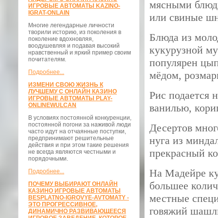
мясными блюда
ИГРОВЫЕ АВТОМАТЫ KAZINO-
IGRAT-ONLAIN
или свиные шн
Многие легендарные личности
творили историю, из поколения в
Блюда из моло
поколение вдохновляя,
воодушевляя и подавая высокий
кукурузной му
нравственный и яркий пример своим
почитателям.
популярен цып
Подробнее...
мёдом, розмар
ИЗМЕНИ СВОЮ ЖИЗНЬ К
ЛУЧШЕМУ С ОНЛАЙН КАЗИНО
Рис подается н
ИГРОВЫЕ АВТОМАТЫ PLAY-
ONLINEWULCAN
ванилью, кори
В условиях постоянной конкуренции,
постоянной погони за наживой люди
Десертов мног
часто идут на отчаянные поступки,
нуга из минда
предпринимают решительные
действия и при этом такие решения
прекрасный ко
не всегда являются честными и
порядочными.
На Мадейре ку
Подробнее...
большее колич
ПОЧЕМУ ВЫБИРАЮТ ОНЛАЙН
КАЗИНО ИГРОВЫЕ АВТОМАТЫ
местные специ
BESPLATNO-IGROVYE-AVTOMATY -
ЭТО ПРОГРЕССИВНОЕ,
говяжий шашлы
ДИНАМИЧНО РАЗВИВАЮЩЕЕСЯ