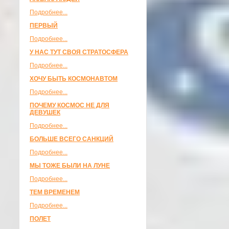
Подробнее...
ПЕРВЫЙ
Подробнее...
У НАС ТУТ СВОЯ СТРАТОСФЕРА
Подробнее...
ХОЧУ БЫТЬ КОСМОНАВТОМ
Подробнее...
ПОЧЕМУ КОСМОС НЕ ДЛЯ
ДЕВУШЕК
Подробнее...
БОЛЬШЕ ВСЕГО САНКЦИЙ
Подробнее...
МЫ ТОЖЕ БЫЛИ НА ЛУНЕ
Подробнее...
ТЕМ ВРЕМЕНЕМ
Подробнее...
ПОЛЕТ