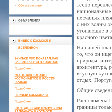
тесно перепле
Обо всём в мире
национальные 
песчаных пляж
ОБЪЯВЛЕНИЯ
о них волны о
утопающие в з
красного цвета
ВИДЕО О КОСМОСЕ И
На нашей план
ВСЕЛЕННОЙ
то, что он ищ
ЭКИПАЖ МКС ПОКАЗАЛ, КАК
природы, инте
РАЗВЛЕКАЕТСЯ В КОСМОСЕ
архитектура, 
Подробнее...
вкусную кухню
ЖЕСТЬ КАК ГОТОВЯТ
КОСМОНАВТОВ В РОССИИ
отдых. Португ
ПРИКОЛ
Подробнее...
Общие сведени
ПЕРВЫЙ КОСМОНАВТ
Расположена П
Подробнее...
границы тольк
ЧТО БУДЕТ ЕСЛИ ПУКНУТЬ ИЛИ
ЗАПЛАКАТЬ В КОСМОСЕ