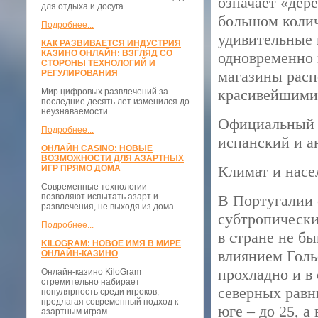
означает «дере
для отдыха и досуга.
большом колич
Подробнее...
удивительные 
КАК РАЗВИВАЕТСЯ ИНДУСТРИЯ
КАЗИНО ОНЛАЙН: ВЗГЛЯД СО
одновременно 
СТОРОНЫ ТЕХНОЛОГИЙ И
магазины рас
РЕГУЛИРОВАНИЯ
красивейшими
Мир цифровых развлечений за
последние десять лет изменился до
неузнаваемости
Официальный я
Подробнее...
испанский и а
ОНЛАЙН CASINO: НОВЫЕ
ВОЗМОЖНОСТИ ДЛЯ АЗАРТНЫХ
Климат и насе
ИГР ПРЯМО ДОМА
Современные технологии
позволяют испытать азарт и
В Португалии 
развлечения, не выходя из дома.
субтропически
Подробнее...
в стране не бы
KILOGRAM: НОВОЕ ИМЯ В МИРЕ
влиянием Голь
ОНЛАЙН-КАЗИНО
прохладно и в
Онлайн-казино KiloGram
стремительно набирает
северных равн
популярность среди игроков,
предлагая современный подход к
юге – до 25, а
азартным играм.