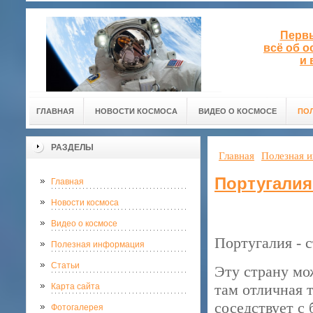
Первы
всё об 
и 
ГЛАВНАЯ
НОВОСТИ КОСМОСА
ВИДЕО О КОСМОСЕ
ПО
РАЗДЕЛЫ
Главная
Полезная 
Португалия
Главная
Новости космоса
Видео о космосе
Португалия - 
Полезная информация
Статьи
Эту страну мо
там отличная 
Карта сайта
соседствует с
Фотогалерея