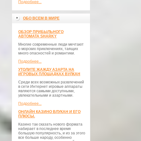
Подробнее...
ОБО ВСЕМ В МИРЕ
ОБЗОР ПРИБЫЛЬНОГО
АВТОМАТА SHARKY
Многие современные люди мечтают
о морских приключениях, таящих
много опасностей и романтики.
Подробнее...
УТОЛИТЕ ЖАЖДУ АЗАРТА НА
ИГРОВЫХ ПЛОЩАДКАХ ВУЛКАН
Среди всех возможных развлечений
в сети Интернет игровые аппараты
являются самыми доступными,
увлекательными и азартными.
Подробнее...
ОНЛАЙН КАЗИНО ВЛУКАН И ЕГО
ПЛЮСЫ.
Казино так сказать нового формата
набирает в последнее время
большую популярность, и из за этого
все больше народу, особенно