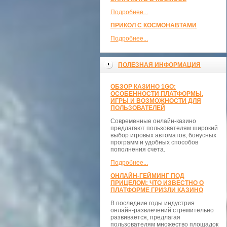
Подробнее...
ПРИКОЛ С КОСМОНАВТАМИ
Подробнее...
ПОЛЕЗНАЯ ИНФОРМАЦИЯ
ОБЗОР КАЗИНО 1GO:
ОСОБЕННОСТИ ПЛАТФОРМЫ,
ИГРЫ И ВОЗМОЖНОСТИ ДЛЯ
ПОЛЬЗОВАТЕЛЕЙ
Современные онлайн-казино
предлагают пользователям широкий
выбор игровых автоматов, бонусных
программ и удобных способов
пополнения счета.
Подробнее...
ОНЛАЙН-ГЕЙМИНГ ПОД
ПРИЦЕЛОМ: ЧТО ИЗВЕСТНО О
ПЛАТФОРМЕ ГРИЗЛИ КАЗИНО
В последние годы индустрия
онлайн-развлечений стремительно
развивается, предлагая
пользователям множество площадок