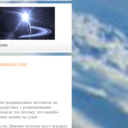
ЕРЕЯ
азино на суше
дня традиционные автоматы, во
осударствах с разрешенными
зошло это потому, что онлайн-
ные казино на суше.
асти. Именно поэтому рост игровых