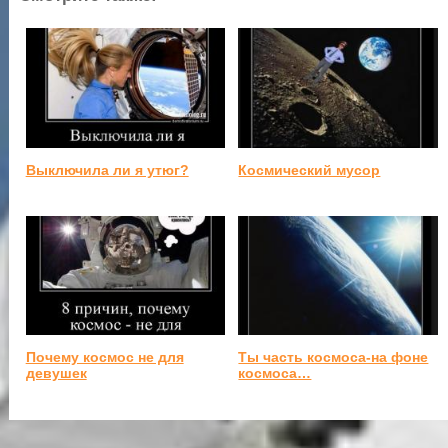
Выключила ли я утюг?
Космический мусор
Почему космос не для
Ты часть космоса-на фоне
девушек
космоса…