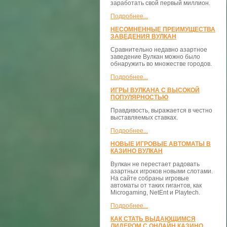
заработать свой первый миллион.
Подробнее...
НЕСОМНЕННЫЕ ПРЕИМУЩЕСТВА
ЗАВЕДЕНИЯ ВУЛКАН
Сравнительно недавно азартное
заведение Вулкан можно было
обнаружить во множестве городов.
Подробнее...
ИГРЫ ВУЛКАНА С ВЫСОКОЙ
ПОПУЛЯРНОСТЬЮ
Правдивость, выражается в честно
выставляемых ставках.
Подробнее...
НОВЫЕ ИГРОВЫЕ АВТОМАТЫ В
КАЗИНО ВУЛКАН
Вулкан не перестает радовать
азартных игроков новыми слотами.
На сайте собраны игровые
автоматы от таких гигантов, как
Microgaming, NetEnt и Playtech.
Подробнее...
КАК СТАТЬ ВЫДАЮЩИМСЯ
ЛИДЕРОМ С ОНЛАЙН КАЗИНО