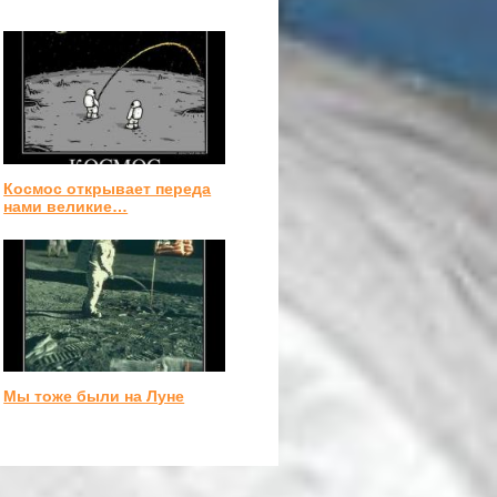
Космос открывает переда
нами великие…
Мы тоже были на Луне