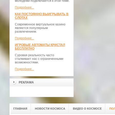
молодежи подключается к этой теме.
Подробнее...
КАК ПОСТОЯННО ВЫИГРЫВАТЬ В
СЛОТАХ
Современное виртуальное казино
является популярным
развлечением.
Подробнее...
ИГРОВЫЕ АВТОМАТЫ КРИСТАЛ
БЕСПЛАТНО
Суровая реальность часто
сталкивает нас с ограниченными
возможностями.
Подробнее...
РЕКЛАМА
ГЛАВНАЯ
НОВОСТИ КОСМОСА
ВИДЕО О КОСМОСЕ
ПО