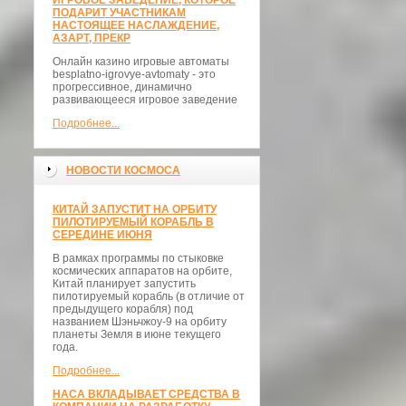
ИГРОВОЕ ЗАВЕДЕНИЕ, КОТОРОЕ
ПОДАРИТ УЧАСТНИКАМ
НАСТОЯЩЕЕ НАСЛАЖДЕНИЕ,
АЗАРТ, ПРЕКР
Онлайн казино игровые автоматы
besplatno-igrovye-avtomaty - это
прогрессивное, динамично
развивающееся игровое заведение
Подробнее...
НОВОСТИ КОСМОСА
КИТАЙ ЗАПУСТИТ НА ОРБИТУ
ПИЛОТИРУЕМЫЙ КОРАБЛЬ В
СЕРЕДИНЕ ИЮНЯ
В рамках программы по стыковке
космических аппаратов на орбите,
Китай планирует запустить
пилотируемый корабль (в отличие от
предыдущего корабля) под
названием Шэньчжоу-9 на орбиту
планеты Земля в июне текущего
года.
Подробнее...
НАСА ВКЛАДЫВАЕТ СРЕДСТВА В