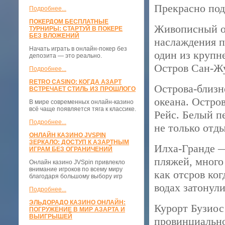
Прекрасно под
Подробнее...
ПОКЕРДОМ БЕСПЛАТНЫЕ
Живописный ос
ТУРНИРЫ: СТАРТУЙ В ПОКЕРЕ
БЕЗ ВЛОЖЕНИЙ
наслаждения п
Начать играть в онлайн-покер без
один из крупн
депозита — это реально.
Остров Сан-Жу
Подробнее...
RETRO CASINO: КОГДА АЗАРТ
Острова-близн
ВСТРЕЧАЕТ СТИЛЬ ИЗ ПРОШЛОГО
океана. Остро
В мире современных онлайн-казино
всё чаще появляется тяга к классике.
Рейс. Белый п
Подробнее...
не только отд
ОНЛАЙН КАЗИНО JVSPIN
ЗЕРКАЛО: ДОСТУП К АЗАРТНЫМ
Илха-Гранде —
ИГРАМ БЕЗ ОГРАНИЧЕНИЙ
пляжей, много 
Онлайн казино JVSpin привлекло
внимание игроков по всему миру
как отсров ко
благодаря большому выбору игр
водах затонул
Подробнее...
ЭЛЬДОРАДО КАЗИНО ОНЛАЙН:
Курорт Бузиос
ПОГРУЖЕНИЕ В МИР АЗАРТА И
ВЫИГРЫШЕЙ
провинциально