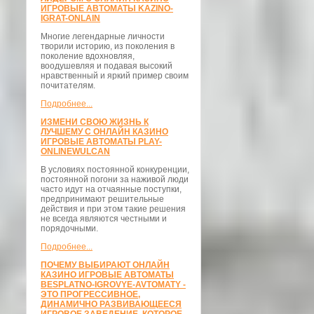
ИГРОВЫЕ АВТОМАТЫ KAZINO-
IGRAT-ONLAIN
Многие легендарные личности
творили историю, из поколения в
поколение вдохновляя,
воодушевляя и подавая высокий
нравственный и яркий пример своим
почитателям.
Подробнее...
ИЗМЕНИ СВОЮ ЖИЗНЬ К
ЛУЧШЕМУ С ОНЛАЙН КАЗИНО
ИГРОВЫЕ АВТОМАТЫ PLAY-
ONLINEWULCAN
В условиях постоянной конкуренции,
постоянной погони за наживой люди
часто идут на отчаянные поступки,
предпринимают решительные
действия и при этом такие решения
не всегда являются честными и
порядочными.
Подробнее...
ПОЧЕМУ ВЫБИРАЮТ ОНЛАЙН
КАЗИНО ИГРОВЫЕ АВТОМАТЫ
BESPLATNO-IGROVYE-AVTOMATY -
ЭТО ПРОГРЕССИВНОЕ,
ДИНАМИЧНО РАЗВИВАЮЩЕЕСЯ