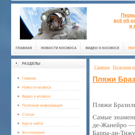
Первы
всё об 
и 
ГЛАВНАЯ
НОВОСТИ КОСМОСА
ВИДЕО О КОСМОСЕ
ПО
РАЗДЕЛЫ
Главная
Полезная 
Пляжи Бра
Главная
Новости космоса
Видео о космосе
Пляжи Бразил
Полезная информация
Статьи
Самые знамени
де-Жанейро — 
Карта сайта
Барра-ди-Тижу
Фотогалерея