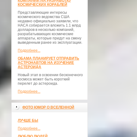
КОМПАНИИ НА РАЗРАБОТКУ
КОСМИЧЕСКИХ КОРАБЛЕЙ
Представляющие интересы
космического ведомства США
недавно официально заявили, что
НАСА собирается вложить 1.1 млрд
долларов в несколько компаний,
разрабатывающих космические
аппараты, которые придут на смену
выведенным ранее из эксплуатации.
Подробнее...
ОБАМА ПЛАНИРУЕТ ОТПРАВИТЬ
АСТРОНАВТОВ НА ИЗУЧЕНИЕ
АСТЕРОИДА
Новый этап в освоении бесконечного
космоса может быть короткий
перелет до астероида.
Подробнее...
ФОТО ЮМОР О ВСЕЛЕННОЙ
ЛУЧШЕ БЫ
Подробнее...
ЛЮБЛЮ ЛЮДЕЙ