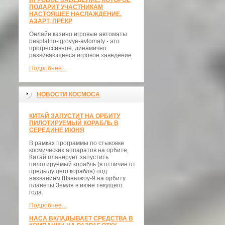
ИГРОВОЕ ЗАВЕДЕНИЕ, КОТОРОЕ
ПОДАРИТ УЧАСТНИКАМ
НАСТОЯЩЕЕ НАСЛАЖДЕНИЕ,
АЗАРТ, ПРЕКР
Онлайн казино игровые автоматы
besplatno-igrovye-avtomaty - это
прогрессивное, динамично
развивающееся игровое заведение
Подробнее...
НОВОСТИ КОСМОСА
КИТАЙ ЗАПУСТИТ НА ОРБИТУ
ПИЛОТИРУЕМЫЙ КОРАБЛЬ В
СЕРЕДИНЕ ИЮНЯ
В рамках программы по стыковке
космических аппаратов на орбите,
Китай планирует запустить
пилотируемый корабль (в отличие от
предыдущего корабля) под
названием Шэньчжоу-9 на орбиту
планеты Земля в июне текущего
года.
Подробнее...
НАСА ВКЛАДЫВАЕТ СРЕДСТВА В