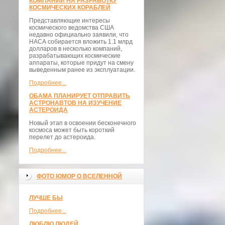
КОМПАНИИ НА РАЗРАБОТКУ
КОСМИЧЕСКИХ КОРАБЛЕЙ
Представляющие интересы
космического ведомства США
недавно официально заявили, что
НАСА собирается вложить 1.1 млрд
долларов в несколько компаний,
разрабатывающих космические
аппараты, которые придут на смену
выведенным ранее из эксплуатации.
Подробнее...
ОБАМА ПЛАНИРУЕТ ОТПРАВИТЬ
АСТРОНАВТОВ НА ИЗУЧЕНИЕ
АСТЕРОИДА
Новый этап в освоении бесконечного
космоса может быть короткий
перелет до астероида.
Подробнее...
ФОТО ЮМОР О ВСЕЛЕННОЙ
ЛУЧШЕ БЫ
Подробнее...
ЛЮБЛЮ ЛЮДЕЙ