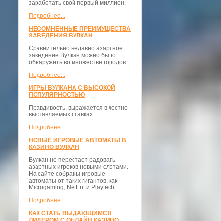
заработать свой первый миллион.
Подробнее...
НЕСОМНЕННЫЕ ПРЕИМУЩЕСТВА
ЗАВЕДЕНИЯ ВУЛКАН
Сравнительно недавно азартное
заведение Вулкан можно было
обнаружить во множестве городов.
Подробнее...
ИГРЫ ВУЛКАНА С ВЫСОКОЙ
ПОПУЛЯРНОСТЬЮ
Правдивость, выражается в честно
выставляемых ставках.
Подробнее...
НОВЫЕ ИГРОВЫЕ АВТОМАТЫ В
КАЗИНО ВУЛКАН
Вулкан не перестает радовать
азартных игроков новыми слотами.
На сайте собраны игровые
автоматы от таких гигантов, как
Microgaming, NetEnt и Playtech.
Подробнее...
КАК СТАТЬ ВЫДАЮЩИМСЯ
ЛИДЕРОМ С ОНЛАЙН КАЗИНО