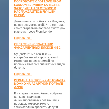
ПОПРОБУЙТЕ СЛОТ LOVE FROM
LONDON В ЛУЧШЕМ КАЧЕСТВЕ.
ЗАХОДИТЕ НА SLOTS-DOC И
НАСЛАЖДАЙТЕСЬ ЛУЧШЕЙ
ИГРОЙ.
Давно мечтали побывать в Лондоне,
но нет возможностей? Что же, тогда
стоит сыграть на портале Слотс Док
в автомат Love From London.
Подробнее...
ОБЛАСТЬ ЭКСПЛУАТАЦИИ
ФУНДАМЕНТНЫХ БЛОКОВ ФБС
Фундаментные блоки ФБС -
востребованный строительный
материал, производимый из
прочных тяжелых силикатных видов
бетона.
Подробнее...
ИГРАТЬ НА ИГРОВЫХ АВТОМАТАХ
МОЖНО НА АЗАРТНОМ ПОРТАЛЕ
AZINO
В интернет казино Азино собрана
большая коллекция
лицензированных слот машин, с
помощью которых можно
замечательно провести досуг и