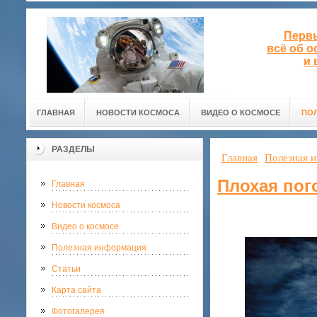
Первы
всё об 
и 
ГЛАВНАЯ
НОВОСТИ КОСМОСА
ВИДЕО О КОСМОСЕ
ПО
РАЗДЕЛЫ
Главная
Полезная 
Плохая пог
Главная
Новости космоса
Видео о космосе
Полезная информация
Статьи
Карта сайта
Фотогалерея