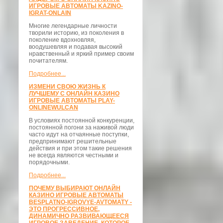
ИГРОВЫЕ АВТОМАТЫ KAZINO-
IGRAT-ONLAIN
Многие легендарные личности
творили историю, из поколения в
поколение вдохновляя,
воодушевляя и подавая высокий
нравственный и яркий пример своим
почитателям.
Подробнее...
ИЗМЕНИ СВОЮ ЖИЗНЬ К
ЛУЧШЕМУ С ОНЛАЙН КАЗИНО
ИГРОВЫЕ АВТОМАТЫ PLAY-
ONLINEWULCAN
В условиях постоянной конкуренции,
постоянной погони за наживой люди
часто идут на отчаянные поступки,
предпринимают решительные
действия и при этом такие решения
не всегда являются честными и
порядочными.
Подробнее...
ПОЧЕМУ ВЫБИРАЮТ ОНЛАЙН
КАЗИНО ИГРОВЫЕ АВТОМАТЫ
BESPLATNO-IGROVYE-AVTOMATY -
ЭТО ПРОГРЕССИВНОЕ,
ДИНАМИЧНО РАЗВИВАЮЩЕЕСЯ