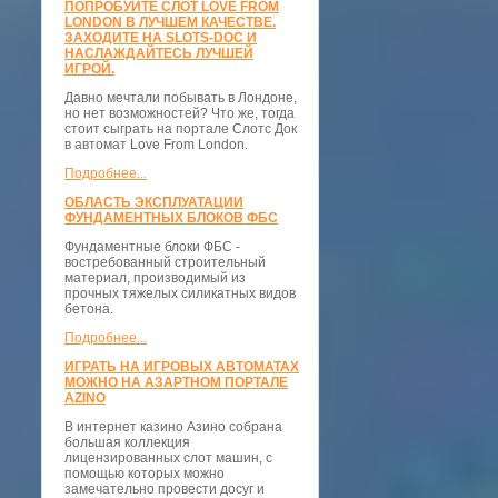
ПОПРОБУЙТЕ СЛОТ LOVE FROM
LONDON В ЛУЧШЕМ КАЧЕСТВЕ.
ЗАХОДИТЕ НА SLOTS-DOC И
НАСЛАЖДАЙТЕСЬ ЛУЧШЕЙ
ИГРОЙ.
Давно мечтали побывать в Лондоне,
но нет возможностей? Что же, тогда
стоит сыграть на портале Слотс Док
в автомат Love From London.
Подробнее...
ОБЛАСТЬ ЭКСПЛУАТАЦИИ
ФУНДАМЕНТНЫХ БЛОКОВ ФБС
Фундаментные блоки ФБС -
востребованный строительный
материал, производимый из
прочных тяжелых силикатных видов
бетона.
Подробнее...
ИГРАТЬ НА ИГРОВЫХ АВТОМАТАХ
МОЖНО НА АЗАРТНОМ ПОРТАЛЕ
AZINO
В интернет казино Азино собрана
большая коллекция
лицензированных слот машин, с
помощью которых можно
замечательно провести досуг и