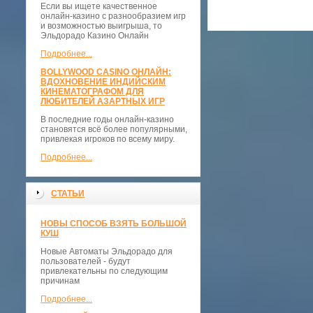
Если вы ищете качественное
онлайн-казино с разнообразием игр
и возможностью выигрыша, то
Эльдорадо Казино Онлайн
Подробнее...
BOLLYWOOD CASINO ОНЛАЙН:
ВДОХНОВЕНИЕ ИНДИЙСКИМ
КИНЕМАТОГРАФОМ ДЛЯ
ЛЮБИТЕЛЕЙ АЗАРТНЫХ ИГР
В последние годы онлайн-казино
становятся всё более популярными,
привлекая игроков по всему миру.
Подробнее...
СТАТЬИ
НОВЫ СПОСОБ ВЗЯТЬ БОЛЬШОЙ
КУШ
Новые Автоматы Эльдорадо для
пользователей - будут
привлекательны по следующим
причинам
Подробнее...