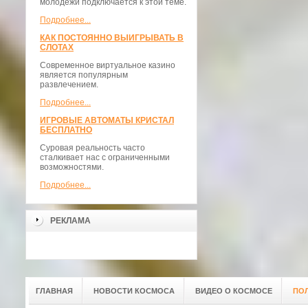
молодежи подключается к этой теме.
Подробнее...
КАК ПОСТОЯННО ВЫИГРЫВАТЬ В
СЛОТАХ
Современное виртуальное казино
является популярным
развлечением.
Подробнее...
ИГРОВЫЕ АВТОМАТЫ КРИСТАЛ
БЕСПЛАТНО
Суровая реальность часто
сталкивает нас с ограниченными
возможностями.
Подробнее...
РЕКЛАМА
ГЛАВНАЯ
НОВОСТИ КОСМОСА
ВИДЕО О КОСМОСЕ
ПО