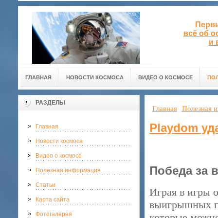
Первы
всё об 
и 
ГЛАВНАЯ
НОВОСТИ КОСМОСА
ВИДЕО О КОСМОСЕ
ПО
РАЗДЕЛЫ
Главная
Полезная 
Playdom уд
Главная
Новости космоса
Видео о космосе
Победа за 
Полезная информация
Статьи
Играя в игры 
Карта сайта
выигрышных по
Фотогалерея
которые можно 