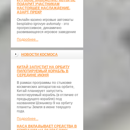
ИГРОВОЕ ЗАВЕДЕНИЕ, КОТОРОЕ
ПОДАРИТ УЧАСТНИКАМ
НАСТОЯЩЕЕ НАСЛАЖДЕНИЕ,
АЗАРТ, ПРЕКР
Онлайн казино игровые автоматы
besplatno-igrovye-avtomaty - это
прогрессивное, динамично
развивающееся игровое заведение
Подробнее...
НОВОСТИ КОСМОСА
КИТАЙ ЗАПУСТИТ НА ОРБИТУ
ПИЛОТИРУЕМЫЙ КОРАБЛЬ В
СЕРЕДИНЕ ИЮНЯ
В рамках программы по стыковке
космических аппаратов на орбите,
Китай планирует запустить
пилотируемый корабль (в отличие от
предыдущего корабля) под
названием Шэньчжоу-9 на орбиту
планеты Земля в июне текущего
года.
Подробнее...
НАСА ВКЛАДЫВАЕТ СРЕДСТВА В