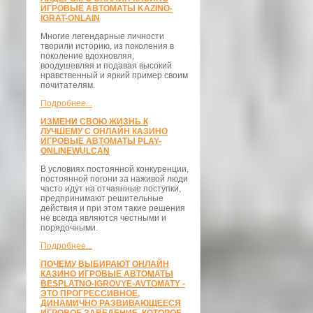
ИГРОВЫЕ АВТОМАТЫ KAZINO-
IGRAT-ONLAIN
Многие легендарные личности
творили историю, из поколения в
поколение вдохновляя,
воодушевляя и подавая высокий
нравственный и яркий пример своим
почитателям.
Подробнее...
ИЗМЕНИ СВОЮ ЖИЗНЬ К
ЛУЧШЕМУ С ОНЛАЙН КАЗИНО
ИГРОВЫЕ АВТОМАТЫ PLAY-
ONLINEWULCAN
В условиях постоянной конкуренции,
постоянной погони за наживой люди
часто идут на отчаянные поступки,
предпринимают решительные
действия и при этом такие решения
не всегда являются честными и
порядочными.
Подробнее...
ПОЧЕМУ ВЫБИРАЮТ ОНЛАЙН
КАЗИНО ИГРОВЫЕ АВТОМАТЫ
BESPLATNO-IGROVYE-AVTOMATY -
ЭТО ПРОГРЕССИВНОЕ,
ДИНАМИЧНО РАЗВИВАЮЩЕЕСЯ