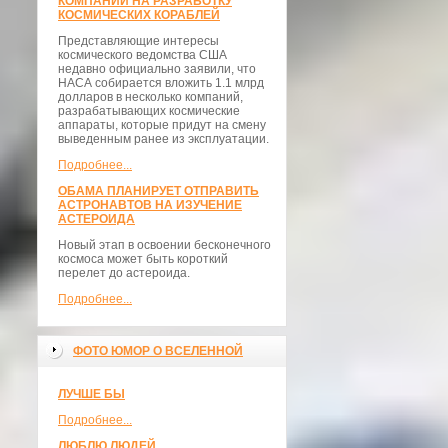
КОМПАНИИ НА РАЗРАБОТКУ
КОСМИЧЕСКИХ КОРАБЛЕЙ
Представляющие интересы
космического ведомства США
недавно официально заявили, что
НАСА собирается вложить 1.1 млрд
долларов в несколько компаний,
разрабатывающих космические
аппараты, которые придут на смену
выведенным ранее из эксплуатации.
Подробнее...
ОБАМА ПЛАНИРУЕТ ОТПРАВИТЬ
АСТРОНАВТОВ НА ИЗУЧЕНИЕ
АСТЕРОИДА
Новый этап в освоении бесконечного
космоса может быть короткий
перелет до астероида.
Подробнее...
ФОТО ЮМОР О ВСЕЛЕННОЙ
ЛУЧШЕ БЫ
Подробнее...
ЛЮБЛЮ ЛЮДЕЙ