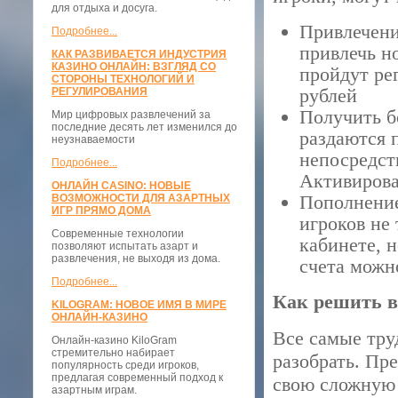
для отдыха и досуга.
Привлечени
Подробнее...
привлечь н
КАК РАЗВИВАЕТСЯ ИНДУСТРИЯ
КАЗИНО ОНЛАЙН: ВЗГЛЯД СО
пройдут ре
СТОРОНЫ ТЕХНОЛОГИЙ И
рублей
РЕГУЛИРОВАНИЯ
Получить б
Мир цифровых развлечений за
последние десять лет изменился до
раздаются 
неузнаваемости
непосредст
Подробнее...
Активирова
ОНЛАЙН CASINO: НОВЫЕ
Пополнение
ВОЗМОЖНОСТИ ДЛЯ АЗАРТНЫХ
ИГР ПРЯМО ДОМА
игроков не
Современные технологии
кабинете, н
позволяют испытать азарт и
развлечения, не выходя из дома.
счета можно
Подробнее...
Как решить 
KILOGRAM: НОВОЕ ИМЯ В МИРЕ
ОНЛАЙН-КАЗИНО
Все самые тру
Онлайн-казино KiloGram
стремительно набирает
разобрать. Пре
популярность среди игроков,
предлагая современный подход к
свою сложную 
азартным играм.