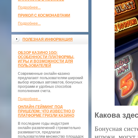
Подробнее...
ПРИКОЛ С КОСМОНАВТАМИ
Подробнее...
ПОЛЕЗНАЯ ИНФОРМАЦИЯ
ОБЗОР КАЗИНО 1GO:
ОСОБЕННОСТИ ПЛАТФОРМЫ,
ИГРЫ И ВОЗМОЖНОСТИ ДЛЯ
ПОЛЬЗОВАТЕЛЕЙ
Современные онлайн-казино
предлагают пользователям широкий
выбор игровых автоматов, бонусных
программ и удобных способов
пополнения счета.
Подробнее...
ОНЛАЙН-ГЕЙМИНГ ПОД
ПРИЦЕЛОМ: ЧТО ИЗВЕСТНО О
Какова зде
ПЛАТФОРМЕ ГРИЗЛИ КАЗИНО
В последние годы индустрия
Бонусная сист
онлайн-развлечений стремительно
развивается, предлагая
игроки, могут
пользователям множество площадок