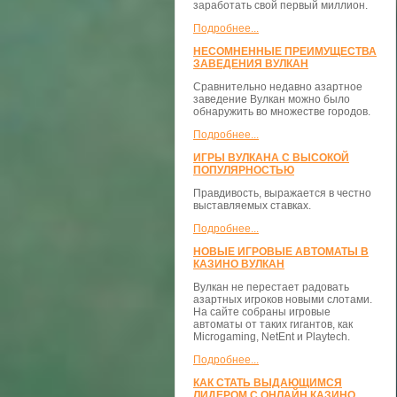
заработать свой первый миллион.
Подробнее...
НЕСОМНЕННЫЕ ПРЕИМУЩЕСТВА
ЗАВЕДЕНИЯ ВУЛКАН
Сравнительно недавно азартное
заведение Вулкан можно было
обнаружить во множестве городов.
Подробнее...
ИГРЫ ВУЛКАНА С ВЫСОКОЙ
ПОПУЛЯРНОСТЬЮ
Правдивость, выражается в честно
выставляемых ставках.
Подробнее...
НОВЫЕ ИГРОВЫЕ АВТОМАТЫ В
КАЗИНО ВУЛКАН
Вулкан не перестает радовать
азартных игроков новыми слотами.
На сайте собраны игровые
автоматы от таких гигантов, как
Microgaming, NetEnt и Playtech.
Подробнее...
КАК СТАТЬ ВЫДАЮЩИМСЯ
ЛИДЕРОМ С ОНЛАЙН КАЗИНО