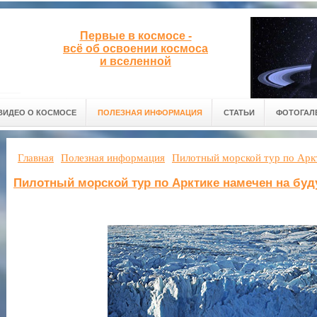
Первые в космосе -
всё об освоении космоса
и вселенной
ВИДЕО О КОСМОСЕ
ПОЛЕЗНАЯ ИНФОРМАЦИЯ
СТАТЬИ
ФОТОГАЛ
Главная
Полезная информация
Пилотный морской тур по Арк
Пилотный морской тур по Арктике намечен на буд