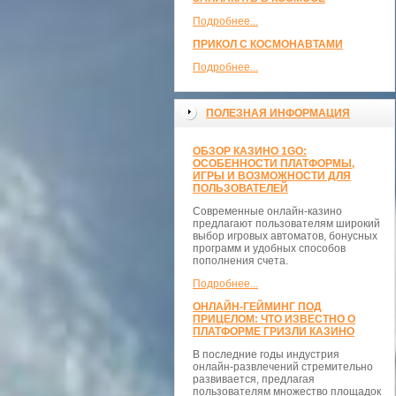
Подробнее...
ПРИКОЛ С КОСМОНАВТАМИ
Подробнее...
ПОЛЕЗНАЯ ИНФОРМАЦИЯ
ОБЗОР КАЗИНО 1GO:
ОСОБЕННОСТИ ПЛАТФОРМЫ,
ИГРЫ И ВОЗМОЖНОСТИ ДЛЯ
ПОЛЬЗОВАТЕЛЕЙ
Современные онлайн-казино
предлагают пользователям широкий
выбор игровых автоматов, бонусных
программ и удобных способов
пополнения счета.
Подробнее...
ОНЛАЙН-ГЕЙМИНГ ПОД
ПРИЦЕЛОМ: ЧТО ИЗВЕСТНО О
ПЛАТФОРМЕ ГРИЗЛИ КАЗИНО
В последние годы индустрия
онлайн-развлечений стремительно
развивается, предлагая
пользователям множество площадок