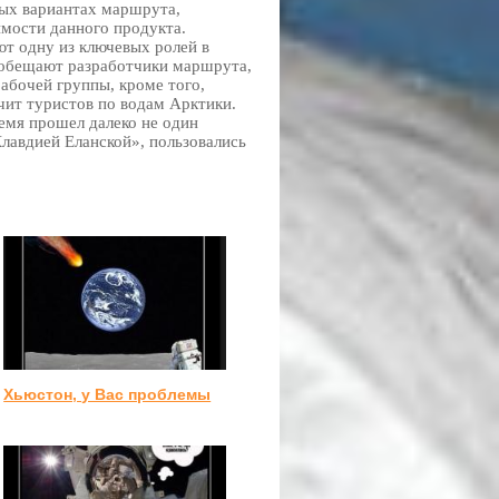
ых вариантах маршрута,
мости данного продукта.
т одну из ключевых ролей в
, обещают разработчики маршрута,
абочей группы, кроме того,
чит туристов по водам Арктики.
ремя прошел далеко не один
лавдией Еланской», пользовались
Хьюстон, у Вас проблемы