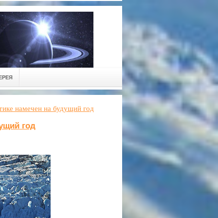
ЕРЕЯ
тике намечен на будущий год
ущий год