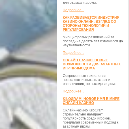
для отдыха и досуга.
Подробнее...
КАК РАЗВИВАЕТСЯ ИНДУСТРИЯ
КАЗИНО ОНЛАЙН: ВЗГЛЯД СО
СТОРОНЫ ТЕХНОЛОГИЙ И
РЕГУЛИРОВАНИЯ
Мир цифровых развлечений за
последние десять лет изменился до
неузнаваемости
Подробнее...
ОНЛАЙН CASINO: НОВЫЕ
ВОЗМОЖНОСТИ ДЛЯ АЗАРТНЫХ
ИГР ПРЯМО ДОМА
Современные технологии
позволяют испытать азарт и
развлечения, не выходя из дома.
Подробнее...
KILOGRAM: НОВОЕ ИМЯ В МИРЕ
ОНЛАЙН-КАЗИНО
Онлайн-казино KiloGram
стремительно набирает
популярность среди игроков,
предлагая современный подход к
азартным играм.