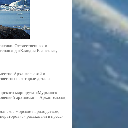
рктики. Отечественных и
теплоход «Клавдия Еланская»,
местно Архангельской и
известны некоторые детали
 морского маршрута «Мурманск –
овецкий архипелаг – Архангельск»,
манское морское пароходство»,
ераторов», - рассказали в пресс-