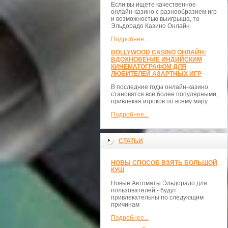
Если вы ищете качественное
онлайн-казино с разнообразием игр
и возможностью выигрыша, то
Эльдорадо Казино Онлайн
Подробнее...
BOLLYWOOD CASINO ОНЛАЙН:
ВДОХНОВЕНИЕ ИНДИЙСКИМ
КИНЕМАТОГРАФОМ ДЛЯ
ЛЮБИТЕЛЕЙ АЗАРТНЫХ ИГР
В последние годы онлайн-казино
становятся всё более популярными,
привлекая игроков по всему миру.
Подробнее...
СТАТЬИ
НОВЫ СПОСОБ ВЗЯТЬ БОЛЬШОЙ
КУШ
Новые Автоматы Эльдорадо для
пользователей - будут
привлекательны по следующим
причинам
Подробнее...