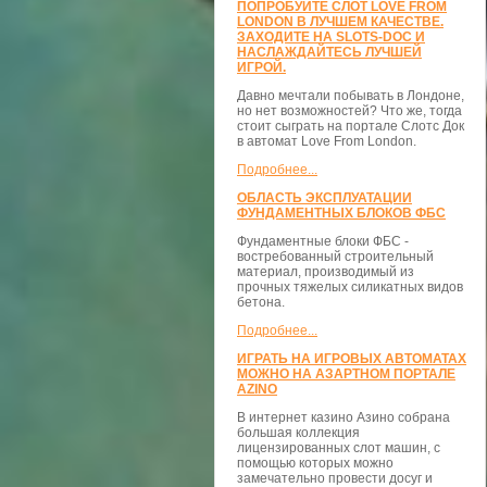
ПОПРОБУЙТЕ СЛОТ LOVE FROM
LONDON В ЛУЧШЕМ КАЧЕСТВЕ.
ЗАХОДИТЕ НА SLOTS-DOC И
НАСЛАЖДАЙТЕСЬ ЛУЧШЕЙ
ИГРОЙ.
Давно мечтали побывать в Лондоне,
но нет возможностей? Что же, тогда
стоит сыграть на портале Слотс Док
в автомат Love From London.
Подробнее...
ОБЛАСТЬ ЭКСПЛУАТАЦИИ
ФУНДАМЕНТНЫХ БЛОКОВ ФБС
Фундаментные блоки ФБС -
востребованный строительный
материал, производимый из
прочных тяжелых силикатных видов
бетона.
Подробнее...
ИГРАТЬ НА ИГРОВЫХ АВТОМАТАХ
МОЖНО НА АЗАРТНОМ ПОРТАЛЕ
AZINO
В интернет казино Азино собрана
большая коллекция
лицензированных слот машин, с
помощью которых можно
замечательно провести досуг и