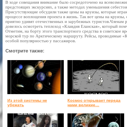
В ходе совещания внимание было сосредоточено на всевозможн
предстоящих экскурсиях, а также методах уменьшения себестои
Присутствующие обсудили также цены на круизы, которые играю
процессе воплощения проекта в жизнь. Так вот цены на круизы
приятно удивят отечественных и зарубежных туристов.Членам р
довелось осмотреть теплоход «Клавдия Еланская», который пом
Отметим, на борту этого транспортного средства в советское в
морской тур по Арктическому маршруту. Рейсы, проводимые «К
особой популярностью у пассажиров.
Смотрите также:
Из этой системы не
Космос открывает переда
убежать
нами великие…