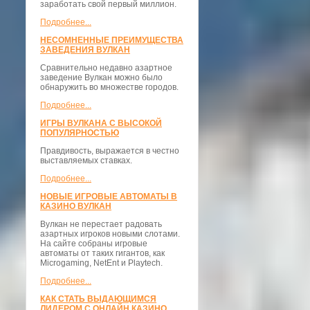
заработать свой первый миллион.
Подробнее...
НЕСОМНЕННЫЕ ПРЕИМУЩЕСТВА
ЗАВЕДЕНИЯ ВУЛКАН
Сравнительно недавно азартное
заведение Вулкан можно было
обнаружить во множестве городов.
Подробнее...
ИГРЫ ВУЛКАНА С ВЫСОКОЙ
ПОПУЛЯРНОСТЬЮ
Правдивость, выражается в честно
выставляемых ставках.
Подробнее...
НОВЫЕ ИГРОВЫЕ АВТОМАТЫ В
КАЗИНО ВУЛКАН
Вулкан не перестает радовать
азартных игроков новыми слотами.
На сайте собраны игровые
автоматы от таких гигантов, как
Microgaming, NetEnt и Playtech.
Подробнее...
КАК СТАТЬ ВЫДАЮЩИМСЯ
ЛИДЕРОМ С ОНЛАЙН КАЗИНО