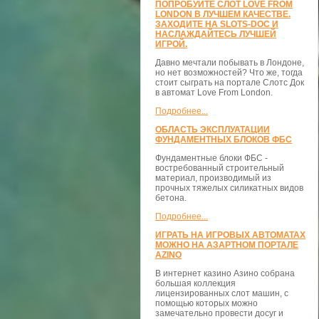
ПОПРОБУЙТЕ СЛОТ LOVE FROM
LONDON В ЛУЧШЕМ КАЧЕСТВЕ.
ЗАХОДИТЕ НА SLOTS-DOC И
НАСЛАЖДАЙТЕСЬ ЛУЧШЕЙ
ИГРОЙ.
Давно мечтали побывать в Лондоне,
но нет возможностей? Что же, тогда
стоит сыграть на портале Слотс Док
в автомат Love From London.
Подробнее...
ОБЛАСТЬ ЭКСПЛУАТАЦИИ
ФУНДАМЕНТНЫХ БЛОКОВ ФБС
Фундаментные блоки ФБС -
востребованный строительный
материал, производимый из
прочных тяжелых силикатных видов
бетона.
Подробнее...
ИГРАТЬ НА ИГРОВЫХ АВТОМАТАХ
МОЖНО НА АЗАРТНОМ ПОРТАЛЕ
AZINO
В интернет казино Азино собрана
большая коллекция
лицензированных слот машин, с
помощью которых можно
замечательно провести досуг и