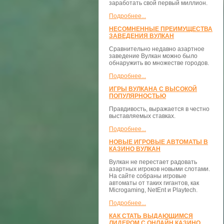
заработать свой первый миллион.
Подробнее...
НЕСОМНЕННЫЕ ПРЕИМУЩЕСТВА
ЗАВЕДЕНИЯ ВУЛКАН
Сравнительно недавно азартное
заведение Вулкан можно было
обнаружить во множестве городов.
Подробнее...
ИГРЫ ВУЛКАНА С ВЫСОКОЙ
ПОПУЛЯРНОСТЬЮ
Правдивость, выражается в честно
выставляемых ставках.
Подробнее...
НОВЫЕ ИГРОВЫЕ АВТОМАТЫ В
КАЗИНО ВУЛКАН
Вулкан не перестает радовать
азартных игроков новыми слотами.
На сайте собраны игровые
автоматы от таких гигантов, как
Microgaming, NetEnt и Playtech.
Подробнее...
КАК СТАТЬ ВЫДАЮЩИМСЯ
ЛИДЕРОМ С ОНЛАЙН КАЗИНО