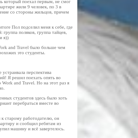
 который поехал первым, не смог
артире жили 9 человек, по 3 в
щение со стороны жильцов, причем
тоге Пол подселил меня к себе, где
 группа поляков, группа тайцев,
 я))
ork and Travel было больше чем
рохожих это студенты.
е устраивала перспектива
ий! Я решил поехать опять во
Work and Travel. Но на этот раз я
но.
енных студентов здесь было хоть
риант перебраться вместе во
л к старому работодателю, он
вартиру и сообщил ребятам из
упил машину и всё завертелось.