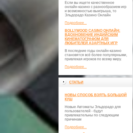
Если вы ищете качественное
онлайн-казино с разнообразием игр
и возможностью выигрыша, то
Эльдорадо Казино Онлайн
Подробнее...
BOLLYWOOD CASINO ОНЛАЙН:
ВДОХНОВЕНИЕ ИНДИЙСКИМ
КИНЕМАТОГРАФОМ ДЛЯ
ЛЮБИТЕЛЕЙ АЗАРТНЫХ ИГР
В последние годы онлайн-казино
становятся всё более популярными,
привлекая игроков по всему миру.
Подробнее...
СТАТЬИ
НОВЫ СПОСОБ ВЗЯТЬ БОЛЬШОЙ
КУШ
Новые Автоматы Эльдорадо для
пользователей - будут
привлекательны по следующим
причинам
Подробнее...