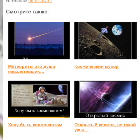
Источник:
duirostov.ru
Смотрите также:
Метеориты это души
Космический мусор
невзлетевших…
Хочу быть космонавтом
Открытый космос, не такой
уж и…