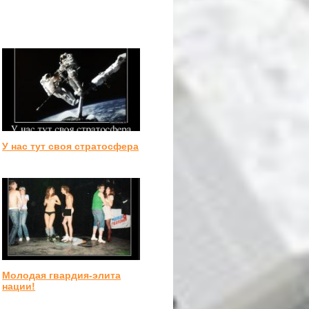
У нас тут своя стратосфера
Молодая гвардия-элита
нации!