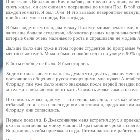
Приезжаю в Вирджинию Бич и наблюдаю такую ситуацию, парень
снять жилье. он сам снимал у посредника по имени Пол. В той кв
каждой комнате. Я был 10-м. И это вызвало невероятное возму
они были с моего города, Волгограда.
Я был свидетелем скандала между Полом и моими земляками, в и
жило ещё больше студентов, абсолютно разных национальностей:
которые были очень маленького роста и спрашивали не модель ли
Дальше было ещё хуже в этом городе студентов по программе W
местных жителей. Можно было спокойно идти по улице и 90% п
Работы вообще не было. Я был огорчен.
Ходил по магазинам и на пляж, думал что делать дальше. меня н
постоянного общения с русскоговорящими, мне нужен Английск
Флориду, там уже было много знакомых после первой поездки по 
хотел жить независимо ни от кого. Снимать жилье самостоятель
Но снимать жилье одному — это очень накладно, а так как обиж
отбавляй, то я легко нашел единомышленников, предложил им ва
Флориду, они согласились.
Первым поехал я. В Джексонвилле меня встретил друг, я приеха
охотно взял меня на мойку машин. В кратчайшие сроки я снял к
Вирджинии, чтобы приезжали сюда. Потом нашли им работу, я к