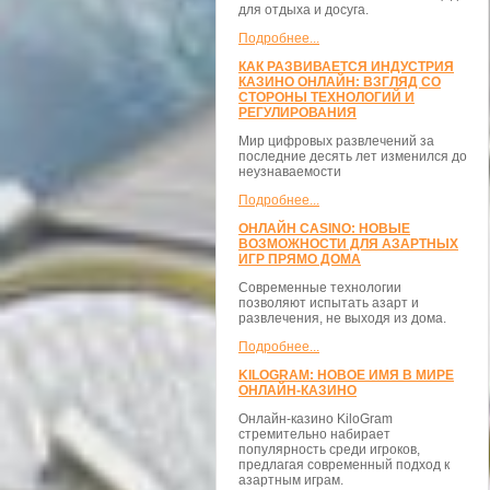
для отдыха и досуга.
Подробнее...
КАК РАЗВИВАЕТСЯ ИНДУСТРИЯ
КАЗИНО ОНЛАЙН: ВЗГЛЯД СО
СТОРОНЫ ТЕХНОЛОГИЙ И
РЕГУЛИРОВАНИЯ
Мир цифровых развлечений за
последние десять лет изменился до
неузнаваемости
Подробнее...
ОНЛАЙН CASINO: НОВЫЕ
ВОЗМОЖНОСТИ ДЛЯ АЗАРТНЫХ
ИГР ПРЯМО ДОМА
Современные технологии
позволяют испытать азарт и
развлечения, не выходя из дома.
Подробнее...
KILOGRAM: НОВОЕ ИМЯ В МИРЕ
ОНЛАЙН-КАЗИНО
Онлайн-казино KiloGram
стремительно набирает
популярность среди игроков,
предлагая современный подход к
азартным играм.