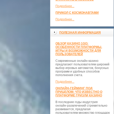
Подробнее...
ПРИКОЛ С КОСМОНАВТАМИ
Подробнее...
ПОЛЕЗНАЯ ИНФОРМАЦИЯ
ОБЗОР КАЗИНО 1GO:
ОСОБЕННОСТИ ПЛАТФОРМЫ,
ИГРЫ И ВОЗМОЖНОСТИ ДЛЯ
ПОЛЬЗОВАТЕЛЕЙ
Современные онлайн-казино
предлагают пользователям широкий
выбор игровых автоматов, бонусных
программ и удобных способов
пополнения счета.
Подробнее...
ОНЛАЙН-ГЕЙМИНГ ПОД
ПРИЦЕЛОМ: ЧТО ИЗВЕСТНО О
ПЛАТФОРМЕ ГРИЗЛИ КАЗИНО
В последние годы индустрия
онлайн-развлечений стремительно
развивается, предлагая
пользователям множество площадок