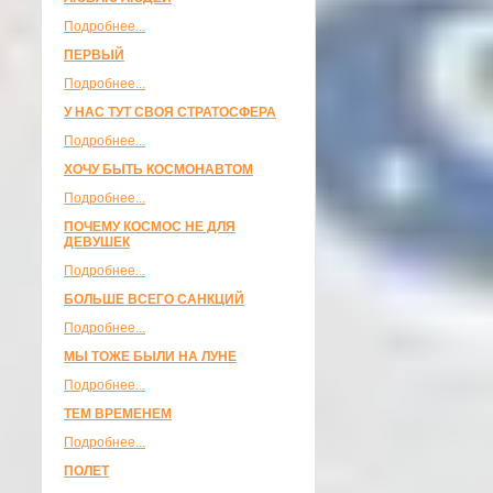
Подробнее...
ПЕРВЫЙ
Подробнее...
У НАС ТУТ СВОЯ СТРАТОСФЕРА
Подробнее...
ХОЧУ БЫТЬ КОСМОНАВТОМ
Подробнее...
ПОЧЕМУ КОСМОС НЕ ДЛЯ
ДЕВУШЕК
Подробнее...
БОЛЬШЕ ВСЕГО САНКЦИЙ
Подробнее...
МЫ ТОЖЕ БЫЛИ НА ЛУНЕ
Подробнее...
ТЕМ ВРЕМЕНЕМ
Подробнее...
ПОЛЕТ