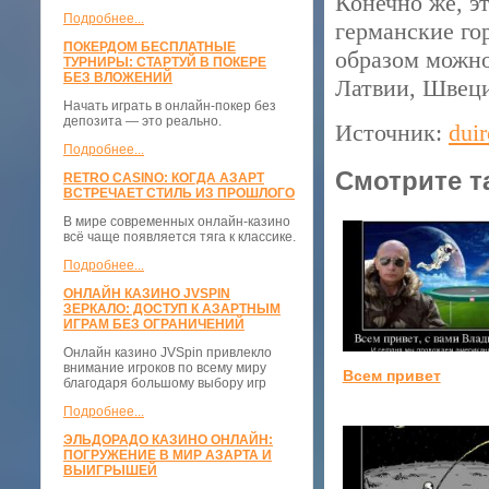
Конечно же, э
Подробнее...
германские го
ПОКЕРДОМ БЕСПЛАТНЫЕ
образом можно
ТУРНИРЫ: СТАРТУЙ В ПОКЕРЕ
БЕЗ ВЛОЖЕНИЙ
Латвии, Швеци
Начать играть в онлайн-покер без
депозита — это реально.
Источник:
duir
Подробнее...
Смотрите т
RETRO CASINO: КОГДА АЗАРТ
ВСТРЕЧАЕТ СТИЛЬ ИЗ ПРОШЛОГО
В мире современных онлайн-казино
всё чаще появляется тяга к классике.
Подробнее...
ОНЛАЙН КАЗИНО JVSPIN
ЗЕРКАЛО: ДОСТУП К АЗАРТНЫМ
ИГРАМ БЕЗ ОГРАНИЧЕНИЙ
Онлайн казино JVSpin привлекло
внимание игроков по всему миру
Всем привет
благодаря большому выбору игр
Подробнее...
ЭЛЬДОРАДО КАЗИНО ОНЛАЙН:
ПОГРУЖЕНИЕ В МИР АЗАРТА И
ВЫИГРЫШЕЙ