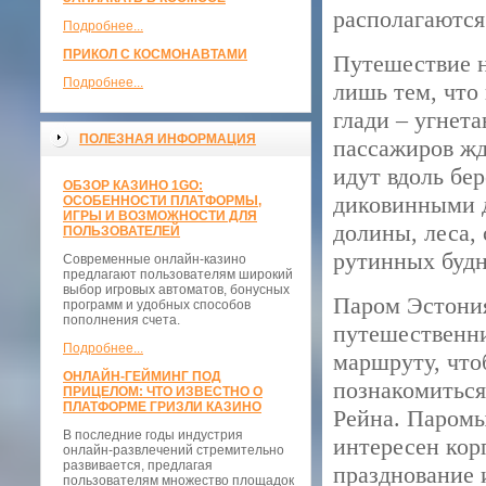
располагаются
Подробнее...
ПРИКОЛ С КОСМОНАВТАМИ
Путешествие н
Подробнее...
лишь тем, что
глади – угнет
ПОЛЕЗНАЯ ИНФОРМАЦИЯ
пассажиров жд
идут вдоль бе
ОБЗОР КАЗИНО 1GO:
диковинными д
ОСОБЕННОСТИ ПЛАТФОРМЫ,
ИГРЫ И ВОЗМОЖНОСТИ ДЛЯ
долины, леса,
ПОЛЬЗОВАТЕЛЕЙ
рутинных будн
Современные онлайн-казино
предлагают пользователям широкий
выбор игровых автоматов, бонусных
Паром Эстония
программ и удобных способов
пополнения счета.
путешественни
Подробнее...
маршруту, что
ОНЛАЙН-ГЕЙМИНГ ПОД
познакомиться
ПРИЦЕЛОМ: ЧТО ИЗВЕСТНО О
ПЛАТФОРМЕ ГРИЗЛИ КАЗИНО
Рейна. Паромы
В последние годы индустрия
интересен кор
онлайн-развлечений стремительно
развивается, предлагая
празднование 
пользователям множество площадок