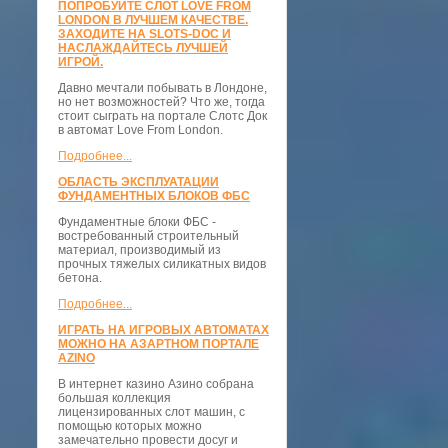
ПОПРОБУЙТЕ СЛОТ LOVE FROM
LONDON В ЛУЧШЕМ КАЧЕСТВЕ.
ЗАХОДИТЕ НА SLOTS-DOC И
НАСЛАЖДАЙТЕСЬ ЛУЧШЕЙ
ИГРОЙ.
Давно мечтали побывать в Лондоне,
но нет возможностей? Что же, тогда
стоит сыграть на портале Слотс Док
в автомат Love From London.
Подробнее...
ОБЛАСТЬ ЭКСПЛУАТАЦИИ
ФУНДАМЕНТНЫХ БЛОКОВ ФБС
Фундаментные блоки ФБС -
востребованный строительный
материал, производимый из
прочных тяжелых силикатных видов
бетона.
Подробнее...
ИГРАТЬ НА ИГРОВЫХ АВТОМАТАХ
МОЖНО НА АЗАРТНОМ ПОРТАЛЕ
AZINO
В интернет казино Азино собрана
большая коллекция
лицензированных слот машин, с
помощью которых можно
замечательно провести досуг и