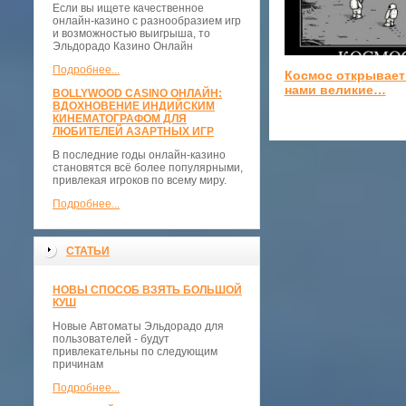
Если вы ищете качественное
онлайн-казино с разнообразием игр
и возможностью выигрыша, то
Эльдорадо Казино Онлайн
Подробнее...
Космос открывает
нами великие…
BOLLYWOOD CASINO ОНЛАЙН:
ВДОХНОВЕНИЕ ИНДИЙСКИМ
КИНЕМАТОГРАФОМ ДЛЯ
ЛЮБИТЕЛЕЙ АЗАРТНЫХ ИГР
В последние годы онлайн-казино
становятся всё более популярными,
привлекая игроков по всему миру.
Подробнее...
СТАТЬИ
НОВЫ СПОСОБ ВЗЯТЬ БОЛЬШОЙ
КУШ
Новые Автоматы Эльдорадо для
пользователей - будут
привлекательны по следующим
причинам
Подробнее...