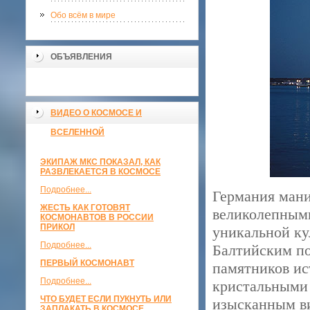
Обо всём в мире
ОБЪЯВЛЕНИЯ
ВИДЕО О КОСМОСЕ И
ВСЕЛЕННОЙ
ЭКИПАЖ МКС ПОКАЗАЛ, КАК
РАЗВЛЕКАЕТСЯ В КОСМОСЕ
Подробнее...
Германия мани
ЖЕСТЬ КАК ГОТОВЯТ
великолепным
КОСМОНАВТОВ В РОССИИ
ПРИКОЛ
уникальной ку
Подробнее...
Балтийским п
ПЕРВЫЙ КОСМОНАВТ
памятников ис
Подробнее...
кристальными 
ЧТО БУДЕТ ЕСЛИ ПУКНУТЬ ИЛИ
изысканным ви
ЗАПЛАКАТЬ В КОСМОСЕ