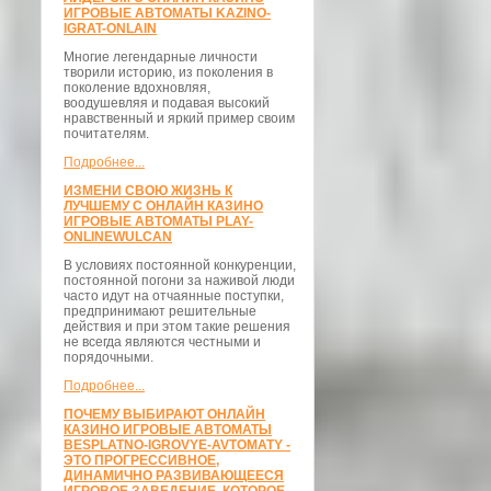
ИГРОВЫЕ АВТОМАТЫ KAZINO-
IGRAT-ONLAIN
Многие легендарные личности
творили историю, из поколения в
поколение вдохновляя,
воодушевляя и подавая высокий
нравственный и яркий пример своим
почитателям.
Подробнее...
ИЗМЕНИ СВОЮ ЖИЗНЬ К
ЛУЧШЕМУ С ОНЛАЙН КАЗИНО
ИГРОВЫЕ АВТОМАТЫ PLAY-
ONLINEWULCAN
В условиях постоянной конкуренции,
постоянной погони за наживой люди
часто идут на отчаянные поступки,
предпринимают решительные
действия и при этом такие решения
не всегда являются честными и
порядочными.
Подробнее...
ПОЧЕМУ ВЫБИРАЮТ ОНЛАЙН
КАЗИНО ИГРОВЫЕ АВТОМАТЫ
BESPLATNO-IGROVYE-AVTOMATY -
ЭТО ПРОГРЕССИВНОЕ,
ДИНАМИЧНО РАЗВИВАЮЩЕЕСЯ