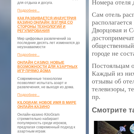
Номера отеля 
для отдыха и досуга.
Подробнее...
Сам отель расп
КАК РАЗВИВАЕТСЯ ИНДУСТРИЯ
располагается
КАЗИНО ОНЛАЙН: ВЗГЛЯД СО
СТОРОНЫ ТЕХНОЛОГИЙ И
Дворцовая и С
РЕГУЛИРОВАНИЯ
достопримечат
Мир цифровых развлечений за
последние десять лет изменился до
общественный 
неузнаваемости
городе не сост
Подробнее...
ОНЛАЙН CASINO: НОВЫЕ
Постояльцам о
ВОЗМОЖНОСТИ ДЛЯ АЗАРТНЫХ
ИГР ПРЯМО ДОМА
Каждый из них
Современные технологии
отзывы об оте
позволяют испытать азарт и
развлечения, не выходя из дома.
телевизоры, т
Подробнее...
пр.
KILOGRAM: НОВОЕ ИМЯ В МИРЕ
ОНЛАЙН-КАЗИНО
Смотрите т
Онлайн-казино KiloGram
стремительно набирает
популярность среди игроков,
предлагая современный подход к
азартным играм.