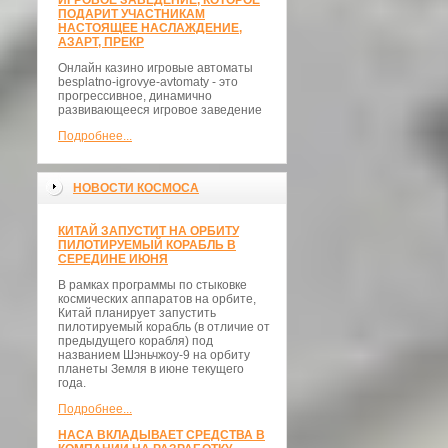
ИГРОВОЕ ЗАВЕДЕНИЕ, КОТОРОЕ
ПОДАРИТ УЧАСТНИКАМ
НАСТОЯЩЕЕ НАСЛАЖДЕНИЕ,
АЗАРТ, ПРЕКР
Онлайн казино игровые автоматы
besplatno-igrovye-avtomaty - это
прогрессивное, динамично
развивающееся игровое заведение
Подробнее...
НОВОСТИ КОСМОСА
КИТАЙ ЗАПУСТИТ НА ОРБИТУ
ПИЛОТИРУЕМЫЙ КОРАБЛЬ В
СЕРЕДИНЕ ИЮНЯ
В рамках программы по стыковке
космических аппаратов на орбите,
Китай планирует запустить
пилотируемый корабль (в отличие от
предыдущего корабля) под
названием Шэньчжоу-9 на орбиту
планеты Земля в июне текущего
года.
Подробнее...
НАСА ВКЛАДЫВАЕТ СРЕДСТВА В