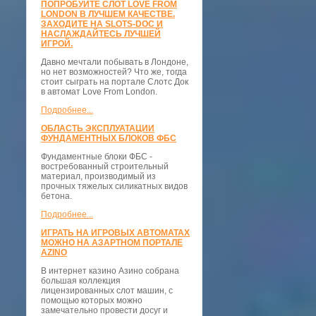
ПОПРОБУЙТЕ СЛОТ LOVE FROM
LONDON В ЛУЧШЕМ КАЧЕСТВЕ.
ЗАХОДИТЕ НА SLOTS-DOC И
НАСЛАЖДАЙТЕСЬ ЛУЧШЕЙ
ИГРОЙ.
Давно мечтали побывать в Лондоне,
но нет возможностей? Что же, тогда
стоит сыграть на портале Слотс Док
в автомат Love From London.
Подробнее...
ОБЛАСТЬ ЭКСПЛУАТАЦИИ
ФУНДАМЕНТНЫХ БЛОКОВ ФБС
Фундаментные блоки ФБС -
востребованный строительный
материал, производимый из
прочных тяжелых силикатных видов
бетона.
Подробнее...
ИГРАТЬ НА ИГРОВЫХ АВТОМАТАХ
МОЖНО НА АЗАРТНОМ ПОРТАЛЕ
AZINO
В интернет казино Азино собрана
большая коллекция
лицензированных слот машин, с
помощью которых можно
замечательно провести досуг и