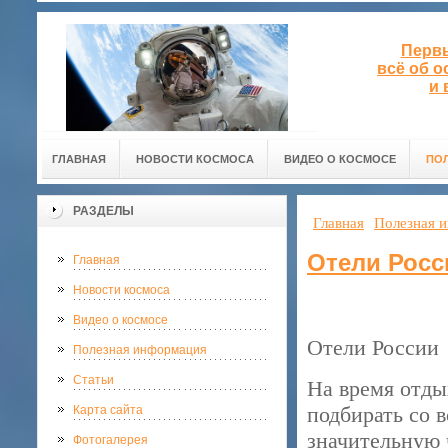
Первы
всё об 
и 
ГЛАВНАЯ
НОВОСТИ КОСМОСА
ВИДЕО О КОСМОСЕ
ПО
РАЗДЕЛЫ
Главная
Полезная 
Отели Росс
Главная
Новости космоса
Видео о космосе
Отели России
Полезная информация
Статьи
На время отды
подбирать со 
Карта сайта
значительную ч
Фотогалерея