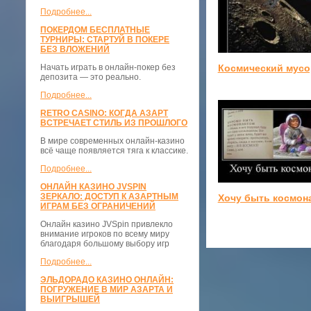
Подробнее...
ПОКЕРДОМ БЕСПЛАТНЫЕ
ТУРНИРЫ: СТАРТУЙ В ПОКЕРЕ
БЕЗ ВЛОЖЕНИЙ
Космический мусо
Начать играть в онлайн-покер без
депозита — это реально.
Подробнее...
RETRO CASINO: КОГДА АЗАРТ
ВСТРЕЧАЕТ СТИЛЬ ИЗ ПРОШЛОГО
В мире современных онлайн-казино
всё чаще появляется тяга к классике.
Подробнее...
ОНЛАЙН КАЗИНО JVSPIN
ЗЕРКАЛО: ДОСТУП К АЗАРТНЫМ
Хочу быть космон
ИГРАМ БЕЗ ОГРАНИЧЕНИЙ
Онлайн казино JVSpin привлекло
внимание игроков по всему миру
благодаря большому выбору игр
Подробнее...
ЭЛЬДОРАДО КАЗИНО ОНЛАЙН:
ПОГРУЖЕНИЕ В МИР АЗАРТА И
ВЫИГРЫШЕЙ