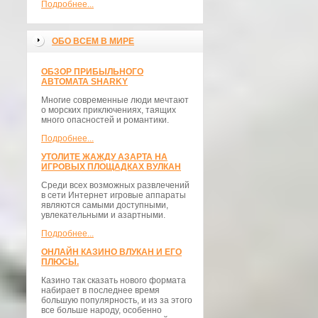
Подробнее...
ОБО ВСЕМ В МИРЕ
ОБЗОР ПРИБЫЛЬНОГО
АВТОМАТА SHARKY
Многие современные люди мечтают
о морских приключениях, таящих
много опасностей и романтики.
Подробнее...
УТОЛИТЕ ЖАЖДУ АЗАРТА НА
ИГРОВЫХ ПЛОЩАДКАХ ВУЛКАН
Среди всех возможных развлечений
в сети Интернет игровые аппараты
являются самыми доступными,
увлекательными и азартными.
Подробнее...
ОНЛАЙН КАЗИНО ВЛУКАН И ЕГО
ПЛЮСЫ.
Казино так сказать нового формата
набирает в последнее время
большую популярность, и из за этого
все больше народу, особенно