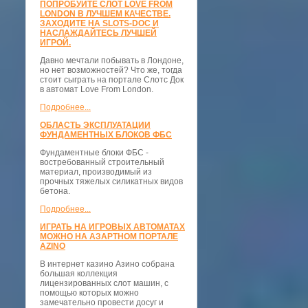
ПОПРОБУЙТЕ СЛОТ LOVE FROM
LONDON В ЛУЧШЕМ КАЧЕСТВЕ.
ЗАХОДИТЕ НА SLOTS-DOC И
НАСЛАЖДАЙТЕСЬ ЛУЧШЕЙ
ИГРОЙ.
Давно мечтали побывать в Лондоне,
но нет возможностей? Что же, тогда
стоит сыграть на портале Слотс Док
в автомат Love From London.
Подробнее...
ОБЛАСТЬ ЭКСПЛУАТАЦИИ
ФУНДАМЕНТНЫХ БЛОКОВ ФБС
Фундаментные блоки ФБС -
востребованный строительный
материал, производимый из
прочных тяжелых силикатных видов
бетона.
Подробнее...
ИГРАТЬ НА ИГРОВЫХ АВТОМАТАХ
МОЖНО НА АЗАРТНОМ ПОРТАЛЕ
AZINO
В интернет казино Азино собрана
большая коллекция
лицензированных слот машин, с
помощью которых можно
замечательно провести досуг и