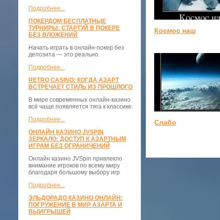
Подробнее...
ПОКЕРДОМ БЕСПЛАТНЫЕ
ТУРНИРЫ: СТАРТУЙ В ПОКЕРЕ
Космос наш
БЕЗ ВЛОЖЕНИЙ
Начать играть в онлайн-покер без
депозита — это реально.
Подробнее...
RETRO CASINO: КОГДА АЗАРТ
ВСТРЕЧАЕТ СТИЛЬ ИЗ ПРОШЛОГО
В мире современных онлайн-казино
всё чаще появляется тяга к классике.
Подробнее...
Слабо
ОНЛАЙН КАЗИНО JVSPIN
ЗЕРКАЛО: ДОСТУП К АЗАРТНЫМ
ИГРАМ БЕЗ ОГРАНИЧЕНИЙ
Онлайн казино JVSpin привлекло
внимание игроков по всему миру
благодаря большому выбору игр
Подробнее...
ЭЛЬДОРАДО КАЗИНО ОНЛАЙН:
ПОГРУЖЕНИЕ В МИР АЗАРТА И
ВЫИГРЫШЕЙ