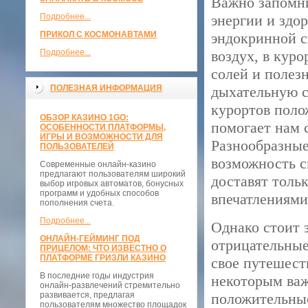
Важно запомни
Подробнее...
энергии и здор
ПРИКОЛ С КОСМОНАВТАМИ
эндокринной с
Подробнее...
воздух, в кур
солей и полез
ПОЛЕЗНАЯ ИНФОРМАЦИЯ
дыхательную с
курортов поло
ОБЗОР КАЗИНО 1GO:
помогает нам 
ОСОБЕННОСТИ ПЛАТФОРМЫ,
ИГРЫ И ВОЗМОЖНОСТИ ДЛЯ
Разнообразные
ПОЛЬЗОВАТЕЛЕЙ
возможность с
Современные онлайн-казино
предлагают пользователям широкий
доставят толь
выбор игровых автоматов, бонусных
программ и удобных способов
впечатлениями
пополнения счета.
Подробнее...
Однако стоит з
ОНЛАЙН-ГЕЙМИНГ ПОД
отрицательные
ПРИЦЕЛОМ: ЧТО ИЗВЕСТНО О
ПЛАТФОРМЕ ГРИЗЛИ КАЗИНО
свое путешест
В последние годы индустрия
некоторым важ
онлайн-развлечений стремительно
развивается, предлагая
положительные
пользователям множество площадок