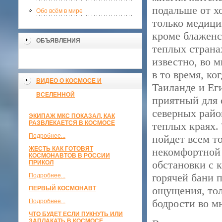
подальше от х
Обо всём в мире
только медици
кроме блаженс
ОБЪЯВЛЕНИЯ
теплых страна
известно, во 
в то время, ко
ВИДЕО О КОСМОСЕ И
Таиланде и Ег
ВСЕЛЕННОЙ
приятный для 
северных район
ЭКИПАЖ МКС ПОКАЗАЛ, КАК
РАЗВЛЕКАЕТСЯ В КОСМОСЕ
теплых краях.
Подробнее...
пойдет всем т
ЖЕСТЬ КАК ГОТОВЯТ
некомфортной 
КОСМОНАВТОВ В РОССИИ
обстановки с 
ПРИКОЛ
горячей бани 
Подробнее...
ощущения, тол
ПЕРВЫЙ КОСМОНАВТ
бодрости во мн
Подробнее...
ЧТО БУДЕТ ЕСЛИ ПУКНУТЬ ИЛИ
ЗАПЛАКАТЬ В КОСМОСЕ