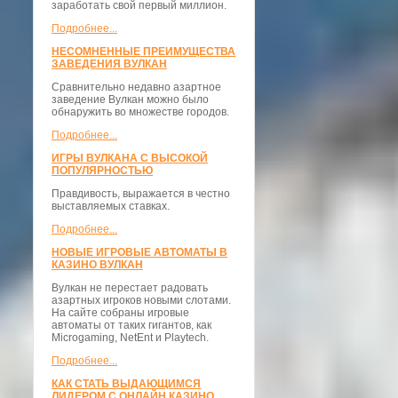
заработать свой первый миллион.
Подробнее...
НЕСОМНЕННЫЕ ПРЕИМУЩЕСТВА
ЗАВЕДЕНИЯ ВУЛКАН
Сравнительно недавно азартное
заведение Вулкан можно было
обнаружить во множестве городов.
Подробнее...
ИГРЫ ВУЛКАНА С ВЫСОКОЙ
ПОПУЛЯРНОСТЬЮ
Правдивость, выражается в честно
выставляемых ставках.
Подробнее...
НОВЫЕ ИГРОВЫЕ АВТОМАТЫ В
КАЗИНО ВУЛКАН
Вулкан не перестает радовать
азартных игроков новыми слотами.
На сайте собраны игровые
автоматы от таких гигантов, как
Microgaming, NetEnt и Playtech.
Подробнее...
КАК СТАТЬ ВЫДАЮЩИМСЯ
ЛИДЕРОМ С ОНЛАЙН КАЗИНО