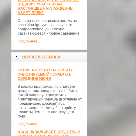
ИГРОВОЕ ЗАВЕДЕНИЕ, КОТОРОЕ
ПОДАРИТ УЧАСТНИКАМ
НАСТОЯЩЕЕ НАСЛАЖДЕНИЕ,
АЗАРТ, ПРЕКР
Онлайн казино игровые автоматы
besplatno-igrovye-avtomaty - это
прогрессивное, динамично
развивающееся игровое заведение
Подробнее...
НОВОСТИ КОСМОСА
КИТАЙ ЗАПУСТИТ НА ОРБИТУ
ПИЛОТИРУЕМЫЙ КОРАБЛЬ В
СЕРЕДИНЕ ИЮНЯ
В рамках программы по стыковке
космических аппаратов на орбите,
Китай планирует запустить
пилотируемый корабль (в отличие от
предыдущего корабля) под
названием Шэньчжоу-9 на орбиту
планеты Земля в июне текущего
года.
Подробнее...
НАСА ВКЛАДЫВАЕТ СРЕДСТВА В