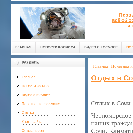
Первы
всё об 
и 
ГЛАВНАЯ
НОВОСТИ КОСМОСА
ВИДЕО О КОСМОСЕ
ПО
РАЗДЕЛЫ
Главная
Полезная 
Отдых в Со
Главная
Новости космоса
Видео о космосе
Отдых в Сочи
Полезная информация
Статьи
Черноморское 
наших граждан
Карта сайта
Сочи. Климати
Фотогалерея