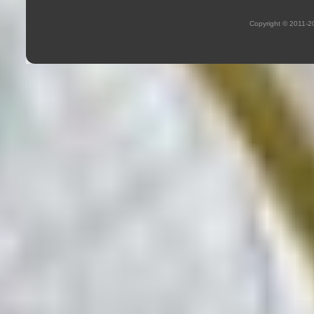
Copyright © 2011-