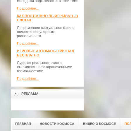
молодежи подключается к этой теме.
Подробнее...
КАК ПОСТОЯННО ВЫИГРЫВАТЬ В
СЛОТАХ
Современное виртуальное казино
является популярным
развлечением.
Подробнее...
ИГРОВЫЕ АВТОМАТЫ КРИСТАЛ
БЕСПЛАТНО
Суровая реальность часто
сталкивает нас с ограниченными
возможностями.
Подробнее...
РЕКЛАМА
ГЛАВНАЯ
НОВОСТИ КОСМОСА
ВИДЕО О КОСМОСЕ
ПО