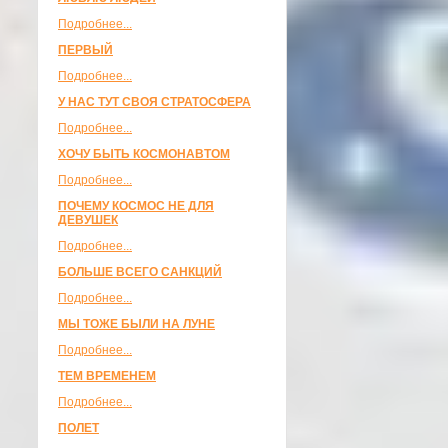
Подробнее...
ПЕРВЫЙ
Подробнее...
У НАС ТУТ СВОЯ СТРАТОСФЕРА
Подробнее...
ХОЧУ БЫТЬ КОСМОНАВТОМ
Подробнее...
ПОЧЕМУ КОСМОС НЕ ДЛЯ
ДЕВУШЕК
Подробнее...
БОЛЬШЕ ВСЕГО САНКЦИЙ
Подробнее...
МЫ ТОЖЕ БЫЛИ НА ЛУНЕ
Подробнее...
ТЕМ ВРЕМЕНЕМ
Подробнее...
ПОЛЕТ