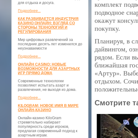
для отдыха и досуга.
комплект подв
Подробнее...
подводное сна
КАК РАЗВИВАЕТСЯ ИНДУСТРИЯ
окажут консул
КАЗИНО ОНЛАЙН: ВЗГЛЯД СО
покупку.
СТОРОНЫ ТЕХНОЛОГИЙ И
РЕГУЛИРОВАНИЯ
Планируя, в с
Мир цифровых развлечений за
последние десять лет изменился до
дайвингом, оз
неузнаваемости
рядом. Если в
Подробнее...
ближайшая гос
ОНЛАЙН CASINO: НОВЫЕ
ВОЗМОЖНОСТИ ДЛЯ АЗАРТНЫХ
«Артур». Выбе
ИГР ПРЯМО ДОМА
отдыхом. Сочи
Современные технологии
позволяют испытать азарт и
положительные
развлечения, не выходя из дома.
Подробнее...
Смотрите т
KILOGRAM: НОВОЕ ИМЯ В МИРЕ
ОНЛАЙН-КАЗИНО
Онлайн-казино KiloGram
стремительно набирает
популярность среди игроков,
предлагая современный подход к
азартным играм.