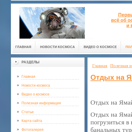
Первы
всё об 
и 
ГЛАВНАЯ
НОВОСТИ КОСМОСА
ВИДЕО О КОСМОСЕ
ПО
РАЗДЕЛЫ
Главная
Полезная 
Отдых на Я
Главная
Новости космоса
Видео о космосе
Отдых на Яма
Полезная информация
Статьи
Отдых на Ямай
погрузиться в
Карта сайта
банальных тур
Фотогалерея