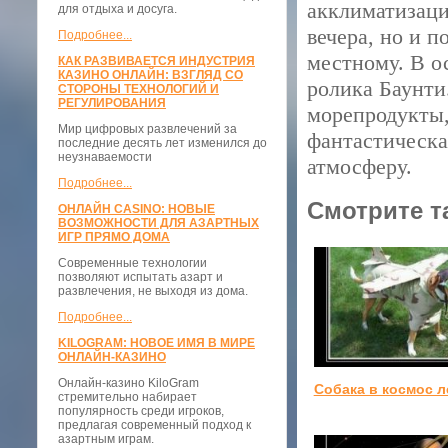
акклиматизаци
для отдыха и досуга.
вечера, но и п
Подробнее...
местному. В о
КАК РАЗВИВАЕТСЯ ИНДУСТРИЯ
КАЗИНО ОНЛАЙН: ВЗГЛЯД СО
ролика Баунти
СТОРОНЫ ТЕХНОЛОГИЙ И
РЕГУЛИРОВАНИЯ
морепродукты,
Мир цифровых развлечений за
фантастическа
последние десять лет изменился до
неузнаваемости
атмосферу.
Подробнее...
Смотрите т
ОНЛАЙН CASINO: НОВЫЕ
ВОЗМОЖНОСТИ ДЛЯ АЗАРТНЫХ
ИГР ПРЯМО ДОМА
Современные технологии
позволяют испытать азарт и
развлечения, не выходя из дома.
Подробнее...
KILOGRAM: НОВОЕ ИМЯ В МИРЕ
ОНЛАЙН-КАЗИНО
Онлайн-казино KiloGram
Собака в космос л
стремительно набирает
популярность среди игроков,
предлагая современный подход к
азартным играм.