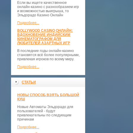
Если вы ищете качественное
онлайн-казино с разнообразием игр
и возможностью выигрыша, то
Эльдорадо Казино Онлайн
Подробнее...
BOLLYWOOD CASINO ОНЛАЙН:
ВДОХНОВЕНИЕ ИНДИЙСКИМ
КИНЕМАТОГРАФОМ ДЛЯ
ЛЮБИТЕЛЕЙ АЗАРТНЫХ ИГР
В последние годы онлайн-казино
становятся всё более популярными,
привлекая игроков по всему миру.
Подробнее...
СТАТЬИ
НОВЫ СПОСОБ ВЗЯТЬ БОЛЬШОЙ
КУШ
Новые Автоматы Эльдорадо для
пользователей - будут
привлекательны по следующим
причинам
Подробнее...