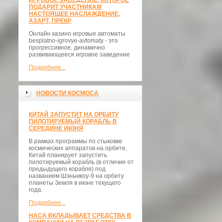
ИГРОВОЕ ЗАВЕДЕНИЕ, КОТОРОЕ
ПОДАРИТ УЧАСТНИКАМ
НАСТОЯЩЕЕ НАСЛАЖДЕНИЕ,
АЗАРТ, ПРЕКР
Онлайн казино игровые автоматы
besplatno-igrovye-avtomaty - это
прогрессивное, динамично
развивающееся игровое заведение
Подробнее...
НОВОСТИ КОСМОСА
КИТАЙ ЗАПУСТИТ НА ОРБИТУ
ПИЛОТИРУЕМЫЙ КОРАБЛЬ В
СЕРЕДИНЕ ИЮНЯ
В рамках программы по стыковке
космических аппаратов на орбите,
Китай планирует запустить
пилотируемый корабль (в отличие от
предыдущего корабля) под
названием Шэньчжоу-9 на орбиту
планеты Земля в июне текущего
года.
Подробнее...
НАСА ВКЛАДЫВАЕТ СРЕДСТВА В