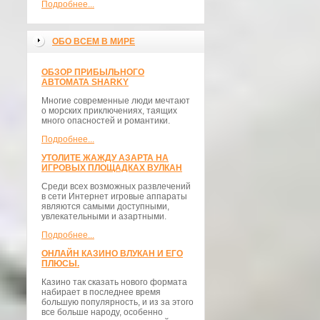
Подробнее...
ОБО ВСЕМ В МИРЕ
ОБЗОР ПРИБЫЛЬНОГО
АВТОМАТА SHARKY
Многие современные люди мечтают
о морских приключениях, таящих
много опасностей и романтики.
Подробнее...
УТОЛИТЕ ЖАЖДУ АЗАРТА НА
ИГРОВЫХ ПЛОЩАДКАХ ВУЛКАН
Среди всех возможных развлечений
в сети Интернет игровые аппараты
являются самыми доступными,
увлекательными и азартными.
Подробнее...
ОНЛАЙН КАЗИНО ВЛУКАН И ЕГО
ПЛЮСЫ.
Казино так сказать нового формата
набирает в последнее время
большую популярность, и из за этого
все больше народу, особенно