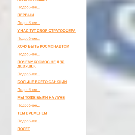
Подробнее...
ПЕРВЫЙ
Подробнее...
У НАС ТУТ СВОЯ СТРАТОСФЕРА
Подробнее...
ХОЧУ БЫТЬ КОСМОНАВТОМ
Подробнее...
ПОЧЕМУ КОСМОС НЕ ДЛЯ
ДЕВУШЕК
Подробнее...
БОЛЬШЕ ВСЕГО САНКЦИЙ
Подробнее...
МЫ ТОЖЕ БЫЛИ НА ЛУНЕ
Подробнее...
ТЕМ ВРЕМЕНЕМ
Подробнее...
ПОЛЕТ