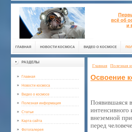
Первы
всё об 
и 
ГЛАВНАЯ
НОВОСТИ КОСМОСА
ВИДЕО О КОСМОСЕ
ПО
РАЗДЕЛЫ
Главная
Полезная 
Освоение к
Главная
Новости космоса
Видео о космосе
Появившаяся в
Полезная информация
интенсивного 
Статьи
внеземной при
Карта сайта
перед человеч
Фотогалерея