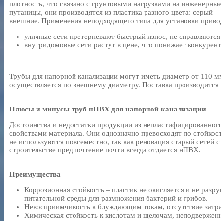
плотность, что связано с грунтовыми нагрузками на инженерные
путаницы, они производятся из пластика разного цвета: серый –
внешние. Применения неподходящего типа для установки приво
уличные сети претерпевают быстрый износ, не справляются 
внутридомовые сети растут в цене, что понижает конкурен
Трубы для напорной канализации могут иметь диаметр от 110 м
осуществляется по внешнему диаметру. Поставка производится о
Плюсы и минусы труб нПВХ для напорной канализации
Достоинства и недостатки продукции из непластифицированног
свойствами материала. Они однозначно превосходят по стойкости
не используются повсеместно, так как реновация старый сетей 
строительстве предпочтение почти всегда отдается нПВХ.
Преимущества
Коррозионная стойкость – пластик не окисляется и не разру
питательной среды для размножения бактерий и грибов.
Невосприимчивость к блуждающим токам, отсутствие затра
Химическая стойкость к кислотам и щелочам, неподверженн