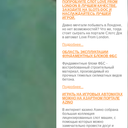
ПОПРОБУЙТЕ СЛОТ LOVE FROM
LONDON В ЛУЧШЕМ КАЧЕСТВЕ.
ЗАХОДИТЕ НА SLOTS-DOC И
НАСЛАЖДАЙТЕСЬ ЛУЧШЕЙ
ИГРОЙ.
Давно мечтали побывать в Лондоне,
но нет возможностей? Что же, тогда
стоит сыграть на портале Слотс Док
в автомат Love From London.
Подробнее...
ОБЛАСТЬ ЭКСПЛУАТАЦИИ
ФУНДАМЕНТНЫХ БЛОКОВ ФБС
Фундаментные блоки ФБС -
востребованный строительный
материал, производимый из
прочных тяжелых силикатных видов
бетона.
Подробнее...
ИГРАТЬ НА ИГРОВЫХ АВТОМАТАХ
МОЖНО НА АЗАРТНОМ ПОРТАЛЕ
AZINO
В интернет казино Азино собрана
большая коллекция
лицензированных слот машин, с
помощью которых можно
замечательно провести досуг и