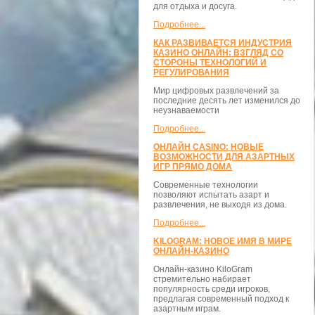
для отдыха и досуга.
Подробнее...
КАК РАЗВИВАЕТСЯ ИНДУСТРИЯ
КАЗИНО ОНЛАЙН: ВЗГЛЯД СО
СТОРОНЫ ТЕХНОЛОГИЙ И
РЕГУЛИРОВАНИЯ
Мир цифровых развлечений за
последние десять лет изменился до
неузнаваемости
Подробнее...
ОНЛАЙН CASINO: НОВЫЕ
ВОЗМОЖНОСТИ ДЛЯ АЗАРТНЫХ
ИГР ПРЯМО ДОМА
Современные технологии
позволяют испытать азарт и
развлечения, не выходя из дома.
Подробнее...
KILOGRAM: НОВОЕ ИМЯ В МИРЕ
ОНЛАЙН-КАЗИНО
Онлайн-казино KiloGram
стремительно набирает
популярность среди игроков,
предлагая современный подход к
азартным играм.