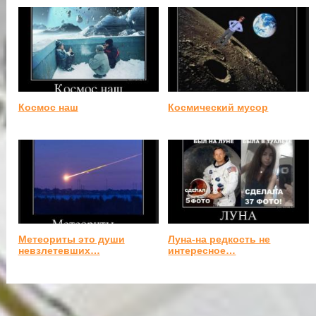
Космос наш
Космический мусор
Метеориты это души
Луна-на редкость не
невзлетевших…
интересное…