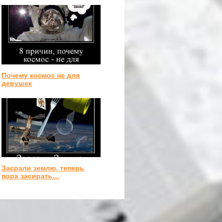
Почему космос не для
девушек
Засрали землю, теперь
пора засирать…