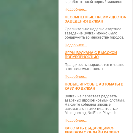
заработать свой первый миллион.
Подробнее...
НЕСОМНЕННЫЕ ПРЕИМУЩЕСТВА
ЗАВЕДЕНИЯ ВУЛКАН
Сравнительно недавно азартное
заведение Вулкан можно было
обнаружить во множестве городов.
Подробнее...
ИГРЫ ВУЛКАНА С ВЫСОКОЙ
ПОПУЛЯРНОСТЬЮ
Правдивость, выражается в честно
выставляемых ставках.
Подробнее...
НОВЫЕ ИГРОВЫЕ АВТОМАТЫ В
КАЗИНО ВУЛКАН
Вулкан не перестает радовать
азартных игроков новыми слотами.
На сайте собраны игровые
автоматы от таких гигантов, как
Microgaming, NetEnt и Playtech.
Подробнее...
КАК СТАТЬ ВЫДАЮЩИМСЯ
ЛИДЕРОМ С ОНЛАЙН КАЗИНО