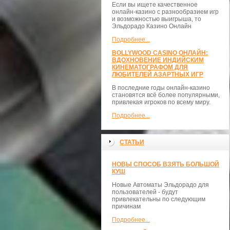
Если вы ищете качественное
онлайн-казино с разнообразием игр
и возможностью выигрыша, то
Эльдорадо Казино Онлайн
Подробнее...
BOLLYWOOD CASINO ОНЛАЙН:
ВДОХНОВЕНИЕ ИНДИЙСКИМ
КИНЕМАТОГРАФОМ ДЛЯ
ЛЮБИТЕЛЕЙ АЗАРТНЫХ ИГР
В последние годы онлайн-казино
становятся всё более популярными,
привлекая игроков по всему миру.
Подробнее...
СТАТЬИ
НОВЫ СПОСОБ ВЗЯТЬ БОЛЬШОЙ
КУШ
Новые Автоматы Эльдорадо для
пользователей - будут
привлекательны по следующим
причинам
Подробнее...