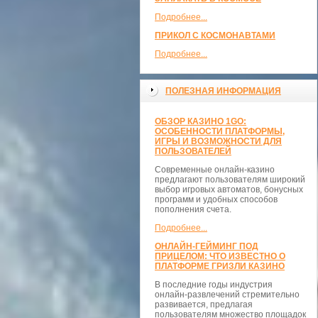
Подробнее...
ПРИКОЛ С КОСМОНАВТАМИ
Подробнее...
ПОЛЕЗНАЯ ИНФОРМАЦИЯ
ОБЗОР КАЗИНО 1GO:
ОСОБЕННОСТИ ПЛАТФОРМЫ,
ИГРЫ И ВОЗМОЖНОСТИ ДЛЯ
ПОЛЬЗОВАТЕЛЕЙ
Современные онлайн-казино
предлагают пользователям широкий
выбор игровых автоматов, бонусных
программ и удобных способов
пополнения счета.
Подробнее...
ОНЛАЙН-ГЕЙМИНГ ПОД
ПРИЦЕЛОМ: ЧТО ИЗВЕСТНО О
ПЛАТФОРМЕ ГРИЗЛИ КАЗИНО
В последние годы индустрия
онлайн-развлечений стремительно
развивается, предлагая
пользователям множество площадок